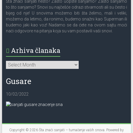
Šta znači sanjati nešto? Zašto uopšte sanjamo? Zašto sanjamo
to što sanjamo? Snovi su najčešće odrazi stvarnosti ali su često i
bijeg od nje! U snovima možemo biti šta želimo, mali i veliki,
možemo da letimo, da ronimo, budemo snažni kao Superman ili
budemo jaki kao voz! Nadamo se da ćete na ovom sajtu moći
naći odgovore na pitanja koja su vam postavili vaši snovi.
Arhiva članaka
Gusare
10/02/2022
Copyright © 2026
Šta znači sanjati – tumačenje vaših snova
. Powered by