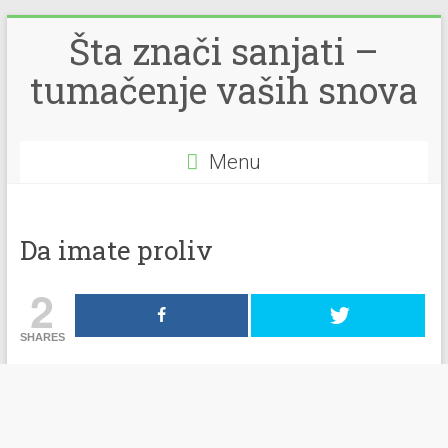
Šta znači sanjati –
tumačenje vaših snova
Menu
Da imate proliv
2
SHARES