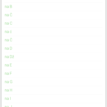
na B
na Č
na C
na ć
na Č
na D
na Dž
na E
na F
na G
na H
na I
na J