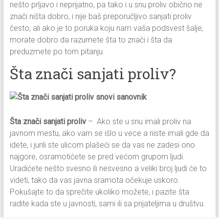
nešto prljavo i neprijatno, pa tako i u snu proliv obično ne
znači ništa dobro, i nije baš preporučljivo sanjati proliv
često, ali ako je to poruka koju nam vaša podsvest šalje,
morate dobro da razumete šta to znači i šta da
preduzmete po tom pitanju.
Šta znači sanjati proliv?
Šta znači sanjati proliv
– Ako ste u snu imali proliv na
javnom mestu, ako vam se išlo u vece a niste imali gde da
idete, i jurili ste ulicom plašeći se da vas ne zadesi ono
najgore, osramotićete se pred većom grupom ljudi.
Uradićete nešto svesno ili nesvesno a veliki broj ljudi će to
videti, tako da vas javna sramota očekuje uskoro.
Pokušajte to da sprečite ukoliko možete, i pazite šta
radite kada ste u javnosti, sami ili sa prijateljima u društvu.