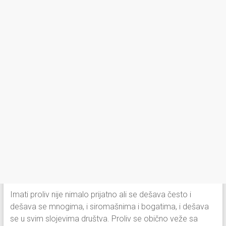
Imati proliv nije nimalo prijatno ali se dešava često i
dešava se mnogima, i siromašnima i bogatima, i dešava
se u svim slojevima društva. Proliv se obično veže sa