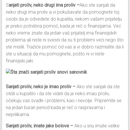
S
anjati proliv, neko drugi ima proliv –
Ako ste sanjali da
neko drugi ima proliv a vi pokušavate da pomognete toj
osobi da je odvedete do kupatila, nekom vašem prijatelju
je preko potrebna pomoć, kada je reč o finansijama. Već
neko vreme znate da jedan vaš prijatelj ima finansijskih
problema ali niste ni svesni da su ti problemi veći nego što
ste mislili. Tražiće pomoć od vas a vi dobro razmislite da li
ste u situaciji da mu pomognete, pošto ni vi niste
finansijski jaki.
Sanjati proliv, neko je imao proliv –
Ako ste sanjali da ste
otišli u kupatilo i da ste videli da je neko imao proliv,
očekuju vas svađe i problemi, kao i nevolje. Pripremite se
na jedan buran period kada je reč o raspravama i
neprilikama.
Sanjati proliv, imate jake bolove –
Ako u snu imate velike