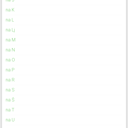
na K
na L
na Lj
na M
na N
na O
na P
na R
na S
na Š
na T
na U