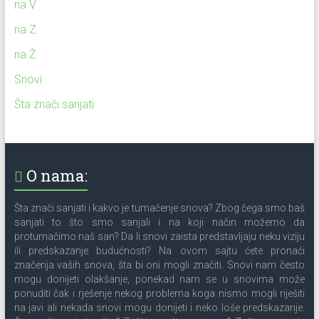
na V
na Z
na Ž
Snovi
Šta znači sanjati
O nama:
Šta znači sanjati i kakvo je tumačenje snova? Zbog čega smo baš
sanjati to što smo sanjali i na koji način možemo da
protumačimo naš san? Da li snovi zaista predstavljaju neku viziju
ili predskazanje budućnosti? Na ovom sajtu ćete pronaći
značenja vaših snova, šta bi oni mogli značiti. Snovi nam često
mogu donijeti olakšanje, ponekad nam se u snovima može
ponuditi čak i rješenje nekog problema koga nismo mogli riješiti
na javi ali nekada snovi mogu donijeti i neko loše predskazanje.