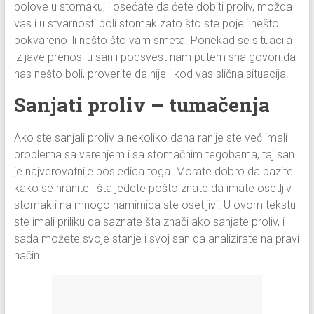
bolove u stomaku, i osećate da ćete dobiti proliv, možda
vas i u stvarnosti boli stomak zato što ste pojeli nešto
pokvareno ili nešto što vam smeta. Ponekad se situacija
iz jave prenosi u san i podsvest nam putem sna govori da
nas nešto boli, proverite da nije i kod vas slična situacija.
Sanjati proliv – tumačenja
Ako ste sanjali proliv a nekoliko dana ranije ste već imali
problema sa varenjem i sa stomačnim tegobama, taj san
je najverovatnije posledica toga. Morate dobro da pazite
kako se hranite i šta jedete pošto znate da imate osetljiv
stomak i na mnogo namirnica ste osetljivi. U ovom tekstu
ste imali priliku da saznate šta znači ako sanjate proliv, i
sada možete svoje stanje i svoj san da analizirate na pravi
način.