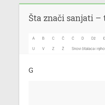
Šta znači sanjati 
A
B
C
Č
Ć
D
Dž
U
V
Z
Ž
Snovi čitalaca i nji
G