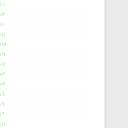
a J
a K
a L
 Lj
a M
a N
a O
a P
a R
a S
a Š
a T
a U