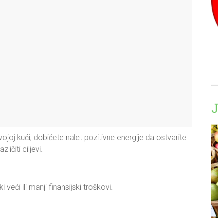
vojoj kući, dobićete nalet pozitivne energije da ostvarite
ičiti ciljevi.
veći ili manji finansijski troškovi.