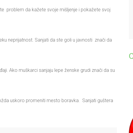
te problem da kažete svoje mišljenje i pokažete svoj
ku neprijatnost. Sanjati da ste goli u javnosti znači da
đaji. Ako muškarci sanjaju lepe ženske grudi znači da su
možda uskoro promeniti mesto boravka. Sanjati guštera