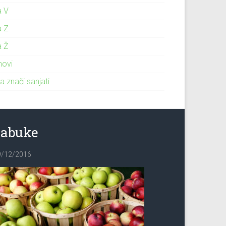
a V
a Z
a Ž
novi
a znači sanjati
Jabuke
9/12/2016