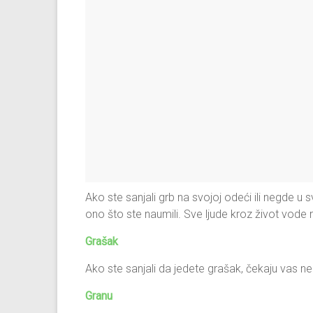
Ako ste sanjali grb na svojoj odeći ili negde u s
ono što ste naumili. Sve ljude kroz život vode razl
Grašak
Ako ste sanjali da jedete grašak, čekaju vas neki 
Granu