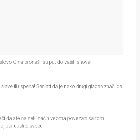
lovo G na pronašli su put do vaših snova!
slave ili uspeha! Sanjati da je neko drugi gladan znači da
nači da ste na neki način veoma povezani sa tom
oj bar upalite sveću.