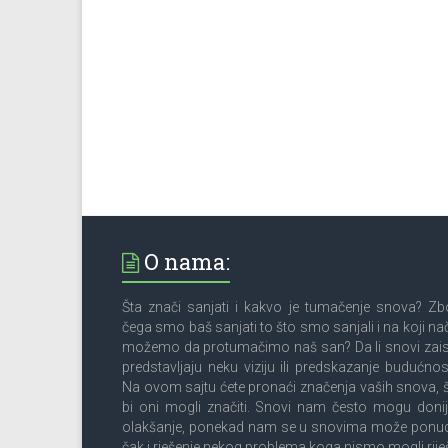
O nama:
Šta znači sanjati i kakvo je tumačenje snova? Z
čega smo baš sanjati to što smo sanjali i na koji na
možemo da protumačimo naš san? Da li snovi zai
predstavljaju neku viziju ili predskazanje budućnos
Na ovom sajtu ćete pronaći značenja vaših snova, 
bi oni mogli značiti. Snovi nam često mogu donij
olakšanje, ponekad nam se u snovima može ponud
čak i rješenje nekog problema koga nismo mogli riješ