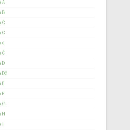
a A
a B
a Č
a C
a ć
a Č
a D
a Dž
a E
a F
a G
a H
 I