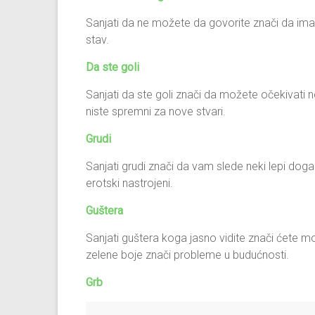
Sanjati da ne možete da govorite znači da ima
stav.
Da ste goli
Sanjati da ste goli znači da možete očekivati ne
niste spremni za nove stvari.
Grudi
Sanjati grudi znači da vam slede neki lepi doga
erotski nastrojeni.
Guštera
Sanjati guštera koga jasno vidite znači ćete 
zelene boje znači probleme u budućnosti.
Grb