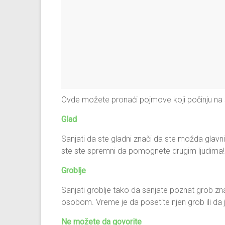
Ovde možete pronaći pojmove koji počinju na s
Glad
Sanjati da ste gladni znači da ste možda glavni 
ste ste spremni da pomognete drugim ljudima!
Groblje
Sanjati groblje tako da sanjate poznat grob z
osobom. Vreme je da posetite njen grob ili da j
Ne možete da govorite