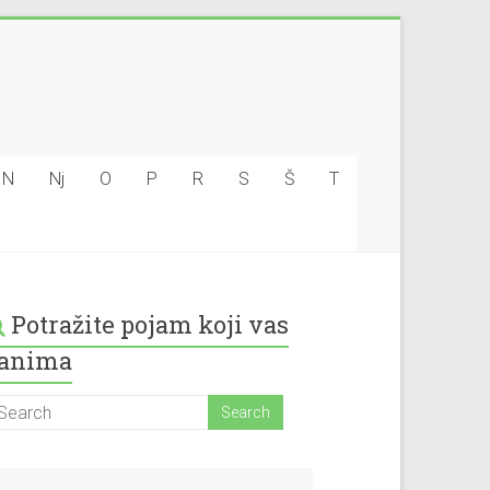
N
Nj
O
P
R
S
Š
T
Potražite pojam koji vas
anima