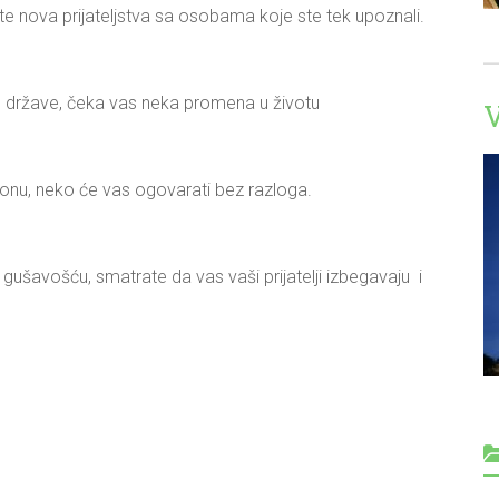
ete nova prijateljstva sa osobama koje ste tek upoznali.
ve države, čeka vas neka promena u životu
fonu, neko će vas ogovarati bez razloga.
 gušavošću, smatrate da vas vaši prijatelji izbegavaju i