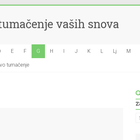
– tumačenje vaših snova
Đ
E
F
G
H
I
J
K
L
Lj
M
hovo tumačenje
z