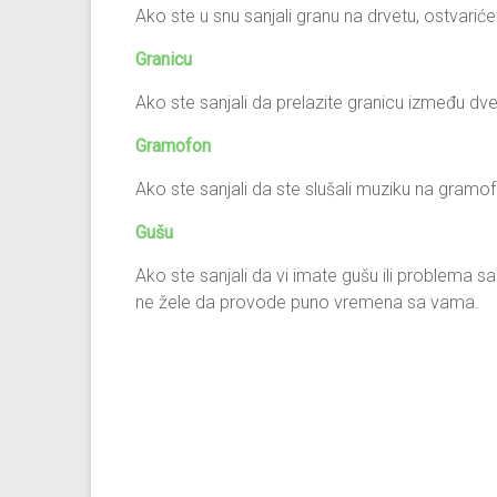
Ako ste u snu sanjali granu na drvetu, ostvarić
Granicu
Ako ste sanjali da prelazite granicu između d
Gramofon
Ako ste sanjali da ste slušali muziku na gramo
Gušu
Ako ste sanjali da vi imate gušu ili problema sa
ne žele da provode puno vremena sa vama.