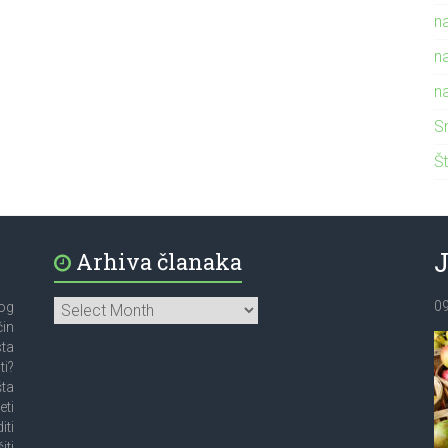
n
n
n
S
Št
Arhiva članaka
0
bog
čin
sta
ti?
šta
eti
iti
iti