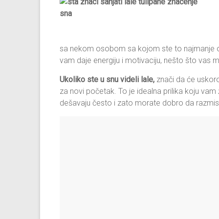
sa nekom osobom sa kojom ste to najmanje oče
vam daje energiju i motivaciju, nešto što vas 
Ukoliko ste u snu videli lale,
znači da će uskoro
za novi početak. To je idealna prilika koju vam ž
dešavaju često i zato morate dobro da razmislit