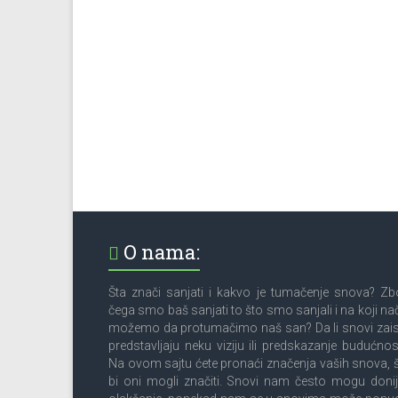
O nama:
Šta znači sanjati i kakvo je tumačenje snova? Z
čega smo baš sanjati to što smo sanjali i na koji na
možemo da protumačimo naš san? Da li snovi zai
predstavljaju neku viziju ili predskazanje budućnos
Na ovom sajtu ćete pronaći značenja vaših snova, 
bi oni mogli značiti. Snovi nam često mogu donij