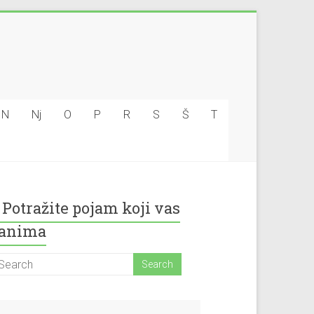
N
Nj
O
P
R
S
Š
T
Potražite pojam koji vas
anima