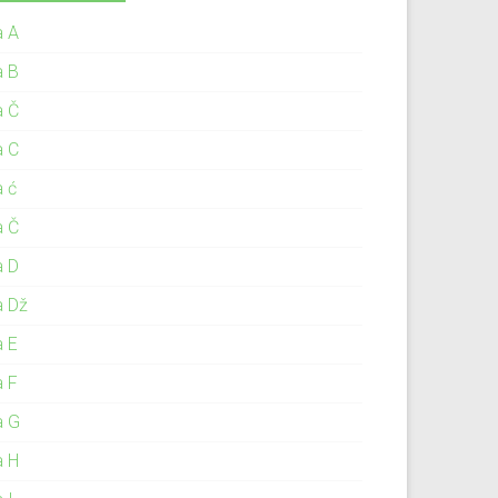
a A
a B
a Č
a C
a ć
a Č
a D
a Dž
a E
a F
a G
a H