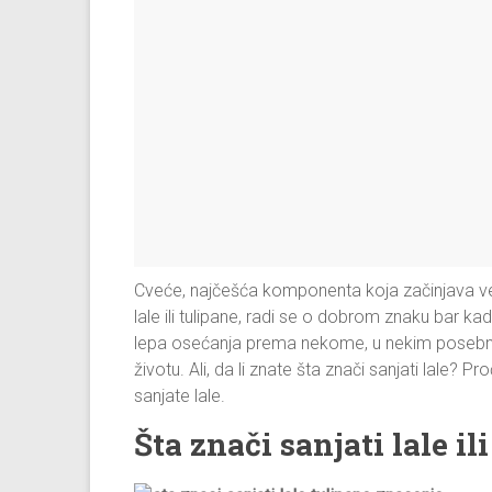
Cveće, najčešća komponenta koja začinjava ve
lale ili tulipane, radi se o dobrom znaku bar ka
lepa osećanja prema nekome, u nekim posebnim
životu. Ali, da li znate šta znači sanjati lale? Pr
sanjate lale.
Šta znači sanjati lale il