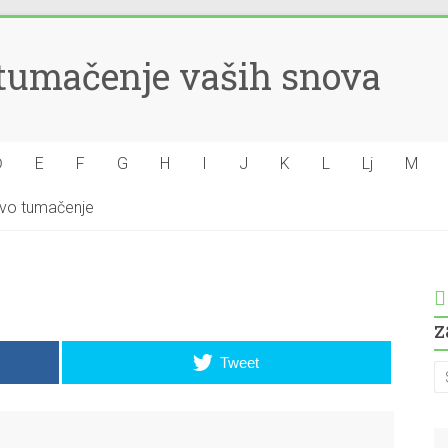
– tumačenje vaših snova
Đ
E
F
G
H
I
J
K
L
Lj
M
hovo tumačenje
z
Tweet