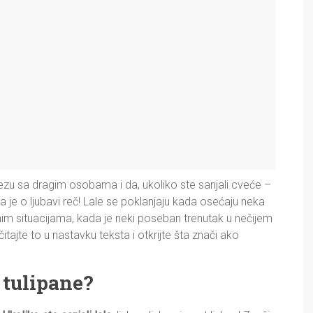
zu sa dragim osobama i da, ukoliko ste sanjali cveće –
da je o ljubavi reč! Lale se poklanjaju kada osećaju neka
 situacijama, kada je neki poseban trenutak u nečijem
očitajte to u nastavku teksta i otkrijte šta znači ako
i tulipane?