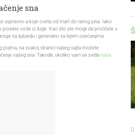
načenje sna
aste uspravno a koje cveta od mart do ranog juna. Iako
Š
e poreklo vode iz Azije. Kao što ste mogli da pročitate u
ezuje sa ljubavlju i generalno sa lepim osećanjima.
 pojma, na svakoj stranici našeg sajta možete
čenje vašeg sna. Takođe, ukoliko vam se sviđa
naša