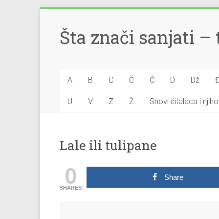
Šta znači sanjati 
A
B
C
Č
Ć
D
Dž
U
V
Z
Ž
Snovi čitalaca i nji
Lale ili tulipane
0
Share
SHARES