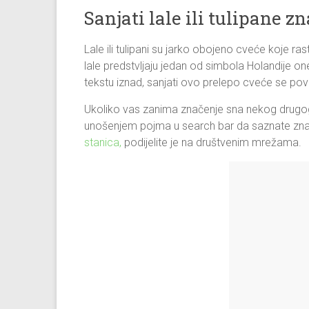
Sanjati lale ili tulipane z
Lale ili tulipani su jarko obojeno cveće koje r
lale predstvljaju jedan od simbola Holandije on
tekstu iznad, sanjati ovo prelepo cveće se pov
Ukoliko vas zanima značenje sna nekog drugog
unošenjem pojma u search bar da saznate zna
stanica,
podijelite je na društvenim mrežama.