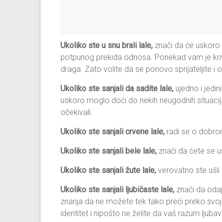
Ukoliko ste u snu brali lale,
znači da će uskoro 
potpunog prekida odnosa. Ponekad vam je kri
draga. Zato volite da se ponovo sprijateljite i ob
Ukoliko ste sanjali da sadite lale,
ujedno i jedin
uskoro moglo doći do nekih neugodnih situacija
očekivali.
Ukoliko ste sanjali crvene lale,
radi se o dobro
Ukoliko ste sanjali bele lale,
znači da ćete se u
Ukoliko ste sanjali žute lale,
verovatno ste ušli
Ukoliko ste sanjali ljubičaste lale,
znači da odaj
znanja da ne možete tek tako preći preko svoji
identitet i nipošto ne želite da vaš razum ljubav