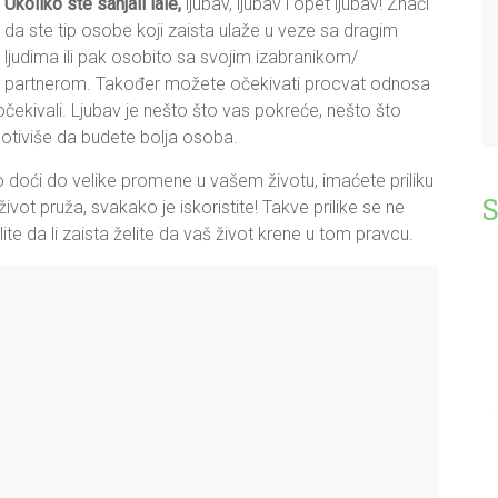
Ukoliko ste sanjali lale,
ljubav, ljubav i opet ljubav! Znači
da ste tip osobe koji zaista ulaže u veze sa dragim
ljudima ili pak osobito sa svojim izabranikom/
partnerom. Također možete očekivati procvat odnosa
kivali. Ljubav je nešto što vas pokreće, nešto što
motiviše da budete bolja osoba.
 doći do velike promene u vašem životu, imaćete priliku
ivot pruža, svakako je iskoristite! Takve prilike se ne
e da li zaista želite da vaš život krene u tom pravcu.