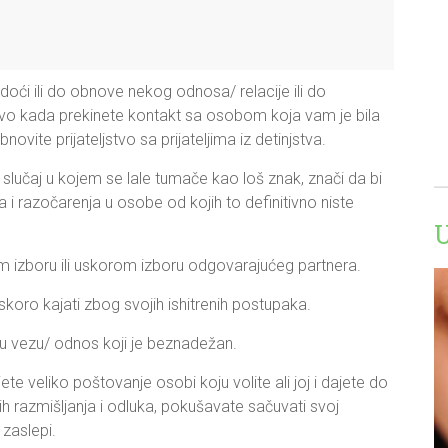
doći ili do obnove nekog odnosa/ relacije ili do
vo kada prekinete kontakt sa osobom koja vam je bila
novite prijateljstvo sa prijateljima iz detinjstva.
i slučaj u kojem se lale tumače kao loš znak, znači da bi
 i razočarenja u osobe od kojih to definitivno niste
m izboru ili uskorom izboru odgovarajućeg partnera.
skoro kajati zbog svojih ishitrenih postupaka.
 u vezu/ odnos koji je beznadežan.
ete veliko poštovanje osobi koju volite ali joj i dajete do
h razmišljanja i odluka, pokušavate sačuvati svoj
 zaslepi.