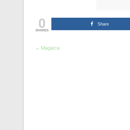
0
Share
SHARES
←
Magarca