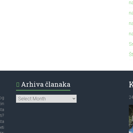
n
n
n
n
S
Št
Arhiva članaka
2
bog
čin
sta
ti?
šta
eti