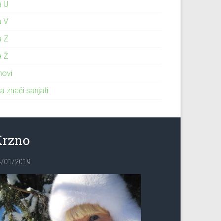
a U
a V
a Z
a Ž
novi
a znači sanjati
Krzno
4/01/2019