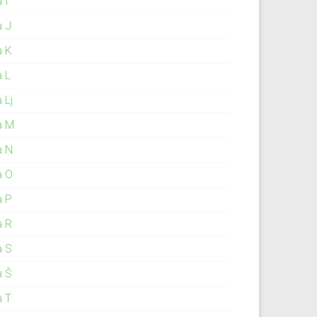
 I
a J
a K
a L
 Lj
a M
a N
a O
a P
a R
a S
a Š
a T