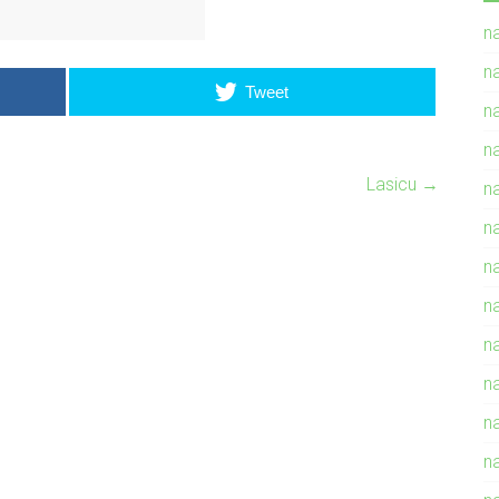
n
n
Tweet
n
n
Lasicu
→
n
n
n
n
n
n
n
n