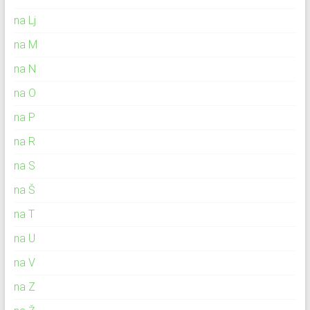
na Lj
na M
na N
na O
na P
na R
na S
na Š
na T
na U
na V
na Z