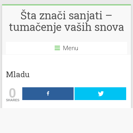
Šta znači sanjati –
tumačenje vaših snova
Menu
Mladu
0
SHARES