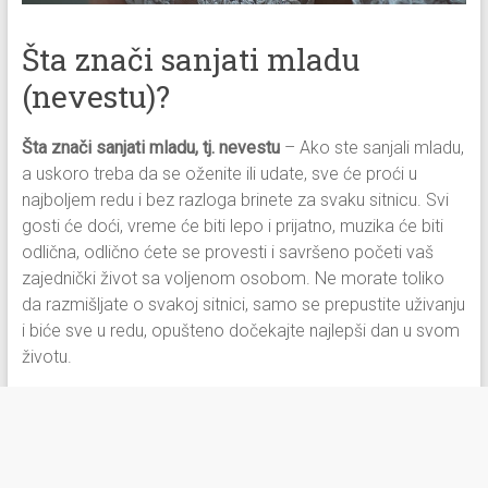
Šta znači sanjati mladu
(nevestu)?
Šta znači sanjati mladu, tj. nevestu
– Ako ste sanjali mladu,
a uskoro treba da se oženite ili udate, sve će proći u
najboljem redu i bez razloga brinete za svaku sitnicu. Svi
gosti će doći, vreme će biti lepo i prijatno, muzika će biti
odlična, odlično ćete se provesti i savršeno početi vaš
zajednički život sa voljenom osobom. Ne morate toliko
da razmišljate o svakoj sitnici, samo se prepustite uživanju
i biće sve u redu, opušteno dočekajte najlepši dan u svom
životu.