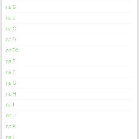
na C
na ć
na Č
na D
na Dž
na E
na F
na G
na H
na I
na J
na K
na L