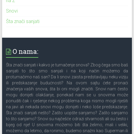
na Ž
Snovi
Šta znači sanjati
O nama:
Šta znači sanjati i kakvo je tumačenje snova? Zbog čega smo baš
sanjati to što smo sanjali i na koji način možemo da
protumačimo naš san? Da li snovi zaista predstavljaju neku viziju
ili predskazanje budućnosti? Na ovom sajtu ćete pronaći
značenja vaših snova, šta bi oni mogli značiti. Snovi nam često
mogu donijeti olakšanje, ponekad nam se u snovima može
ponuditi čak i rješenje nekog problema koga nismo mogli riješiti
na javi ali nekada snovi mogu donijeti i neko loše predskazanje.
Šta znači sanjati nešto? Zašto uopšte sanjamo? Zašto sanjamo
to što sanjamo? Snovi su najčešće odrazi stvarnosti ali su često i
bijeg od nje! U snovima možemo biti šta želimo, mali i veliki,
možemo da letimo, da ronimo, budemo snažni kao Superman ili