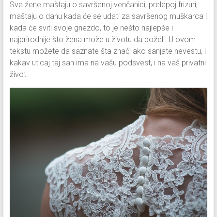
Sve žene maštaju o savršenoj venčanici, prelepoj frizuri,
maštaju o danu kada će se udati za savršenog muškarca i
kada će sviti svoje gnezdo, to je nešto najlepše i
najprirodnije što žena može u životu da poželi. U ovom
tekstu možete da saznate šta znači ako sanjate nevestu, i
kakav uticaj taj san ima na vašu podsvest, i na vaš privatni
život.