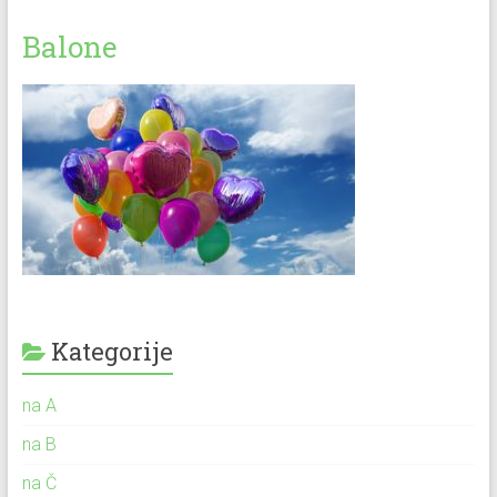
Balone
Kategorije
na A
na B
na Č