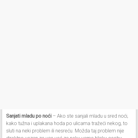
Sanjati mladu po noći
– Ako ste sanjali mladu u sred noći,
kako tužna i uplakana hoda po ulicama tražeći nekog, to
sluti na neki problem ili nesreću. Možda taj problem nije