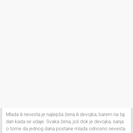
Mlada ili nevesta je najlepša žena ili devojka, barem na taj
dan kada se udaje. Svaka žena, još dok je devojka, sanja
o tome da jednog dana postane mlada odnosno nevesta.