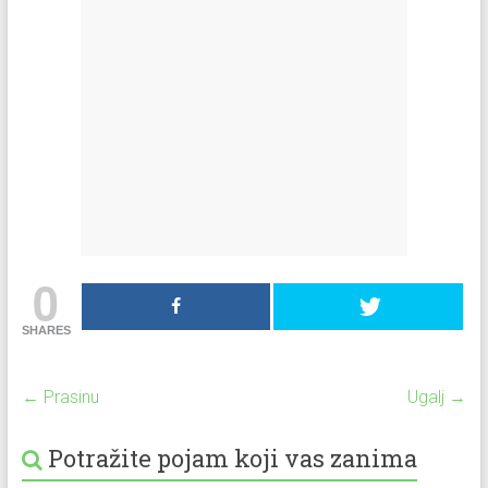
0
SHARES
←
Prasinu
Ugalj
→
Potražite pojam koji vas zanima