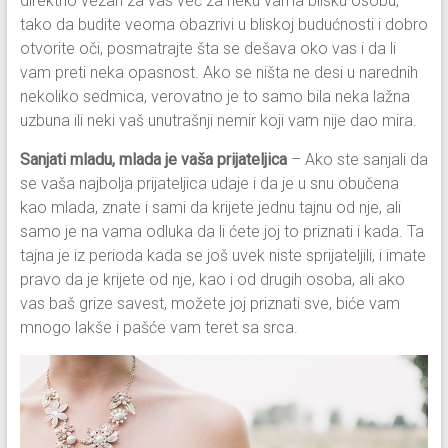
direktno vezan za vas već za neku vama blisku osobu,
tako da budite veoma obazrivi u bliskoj budućnosti i dobro
otvorite oči, posmatrajte šta se dešava oko vas i da li
vam preti neka opasnost. Ako se ništa ne desi u narednih
nekoliko sedmica, verovatno je to samo bila neka lažna
uzbuna ili neki vaš unutrašnji nemir koji vam nije dao mira.
Sanjati mladu, mlada je vaša prijateljica
– Ako ste sanjali da
se vaša najbolja prijateljica udaje i da je u snu obučena
kao mlada, znate i sami da krijete jednu tajnu od nje, ali
samo je na vama odluka da li ćete joj to priznati i kada. Ta
tajna je iz perioda kada se još uvek niste sprijateljili, i imate
pravo da je krijete od nje, kao i od drugih osoba, ali ako
vas baš grize savest, možete joj priznati sve, biće vam
mnogo lakše i pašće vam teret sa srca.