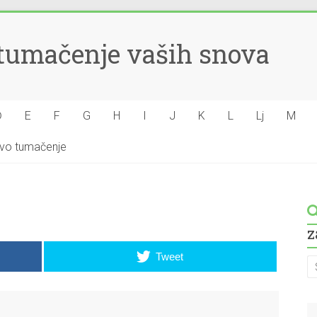
– tumačenje vaših snova
Đ
E
F
G
H
I
J
K
L
Lj
M
hovo tumačenje
z
Tweet