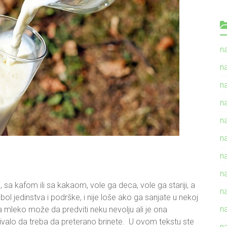
n
n
n
n
n
n
n
n
, sa kafom ili sa kakaom, vole ga deca, vole ga stariji, a
n
ol jedinstva i podrške, i nije loše ako ga sanjate u nekoj
n
a mleko može da predviti neku nevolju ali je ona
azivalo da treba da preterano brinete. U ovom tekstu ste
n