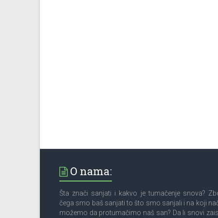
O nama:
Šta znači sanjati i kakvo je tumačenje snova? Z
čega smo baš sanjati to što smo sanjali i na koji na
možemo da protumačimo naš san? Da li snovi zai