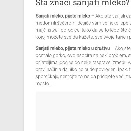
Šta znači sanjati mleko?
Sanjati mleko, pijete mleko
– Ako ste sanjali da
medom ili šećerom, desiće vam se neke lepe st
majčinstva i porodice, tako da se to lepo što 
kojoj možete sve da kažete, sve svoje tajne i 
Sanjati mleko, pijete mleko u društvu
– Ako ste 
pomalo gorko, ovo asocira na neki problem, svađ
prijateljima, doćiće do neke rasprave između v
pravi način a da niko ne bude povređen. Ipak, t
sporečkaju, nemojte tome da pridajete veći zna
mesto.