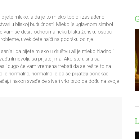
 pijete mleko, a da je to mleko toplo i zaslađeno
vari u bliskoj budućnosti. Mleko je uglavnom simbol
će vam se desiti odnosi na neku blisku žensku osobu
probleme, uvek ćete naići na podršku od nje.
sanjali da pijete mleko u društvu ali je mleko hladno i
u ili nevolju sa prijateljima. Ako ste u snu sa
as i dugo će vam vremena trebati da se rešite to na
o je normalno, normalno je da se prijatelji ponekad
čaj, i nakon svađe će stvari vrlo brzo da dođu na svoje