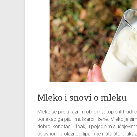
Mleko i snovi o mleku
Mleko se pije u raznim oblicima, toplo ili hladno
ponekad ga piju i muškarci i žene. Mleko je simb
dobroj konotaciji. Ipak, u pojedinim slučajevim
uglavnom prolaznog tipa i nije ništa što bi uk