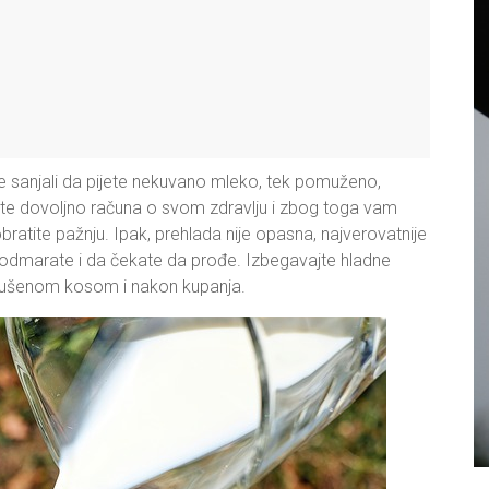
 sanjali da pijete nekuvano mleko, tek pomuženo,
ite dovoljno računa o svom zdravlju i zbog toga vam
ratite pažnju. Ipak, prehlada nije opasna, najverovatnije
a odmarate i da čekate da prođe. Izbegavajte hladne
eosušenom kosom i nakon kupanja.