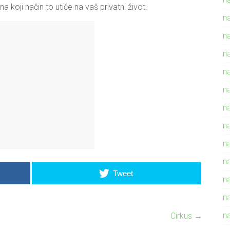
a koji način to utiče na vaš privatni život.
n
na
n
n
n
na
n
n
n
Tweet
n
n
n
Cirkus
→