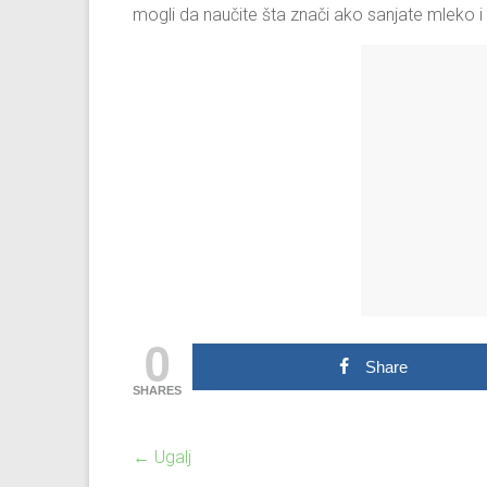
mogli da naučite šta znači ako sanjate mleko i n
0
Share
SHARES
←
Ugalj