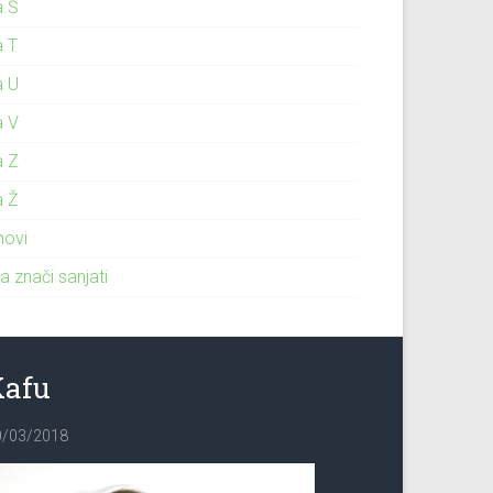
a Š
a T
a U
a V
a Z
a Ž
novi
a znači sanjati
Kafu
0/03/2018