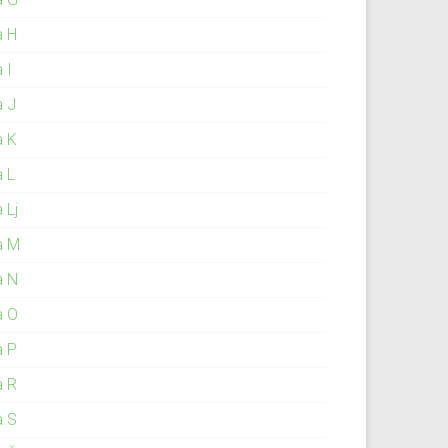
a H
 I
a J
a K
a L
 Lj
a M
a N
a O
a P
a R
a S