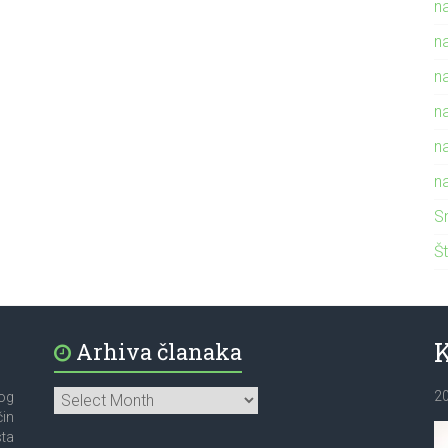
n
n
n
n
n
n
S
Št
Arhiva članaka
2
bog
čin
sta