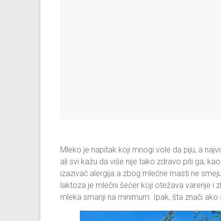
Mleko je napitak koji mnogi vole da piju, a naj
ali svi kažu da više nije tako zdravo piti ga, k
izazivač alergija a zbog mlečne masti ne smeju ga 
laktoza je mlečni šećer koji otežava varenje i
mleka smanji na minimum. Ipak, šta znači ako sa