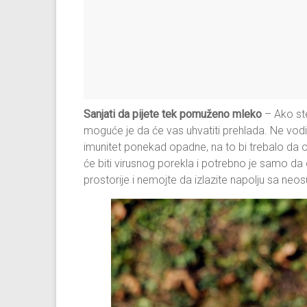
Sanjati da pijete tek pomuženo mleko
– Ako ste
moguće je da će vas uhvatiti prehlada. Ne vod
imunitet ponekad opadne, na to bi trebalo da ob
će biti virusnog porekla i potrebno je samo d
prostorije i nemojte da izlazite napolju sa n