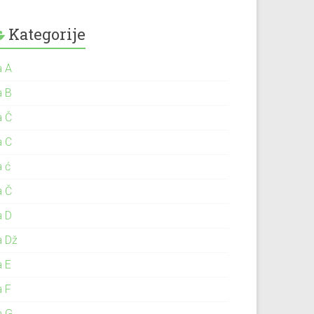
Kategorije
a A
a B
a Č
a C
a ć
a Č
a D
a Dž
a E
a F
a G