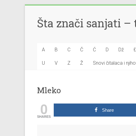
Šta znači sanjati 
A
B
C
Č
Ć
D
Dž
U
V
Z
Ž
Snovi čitalaca i nji
Mleko
0
Share
SHARES