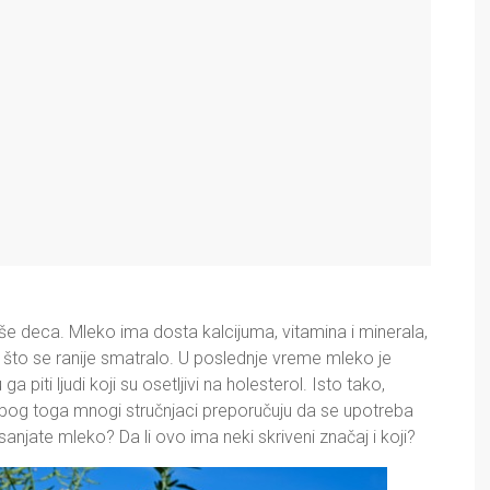
više deca. Mleko ima dosta kalcijuma, vitamina i minerala,
ao što se ranije smatralo. U poslednje vreme mleko je
piti ljudi koji su osetljivi na holesterol. Isto tako,
 zbog toga mnogi stručnjaci preporučuju da se upotreba
njate mleko? Da li ovo ima neki skriveni značaj i koji?