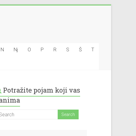
N
Nj
O
P
R
S
Š
T
Potražite pojam koji vas
anima