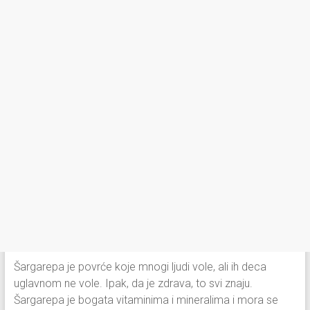
Šargarepa je povrće koje mnogi ljudi vole, ali ih deca
uglavnom ne vole. Ipak, da je zdrava, to svi znaju.
Šargarepa je bogata vitaminima i mineralima i mora se