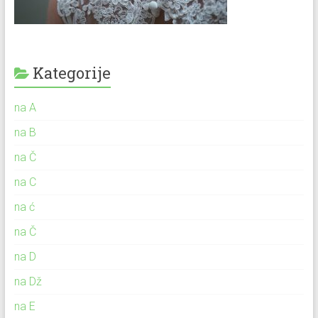
Kategorije
na A
na B
na Č
na C
na ć
na Č
na D
na Dž
na E