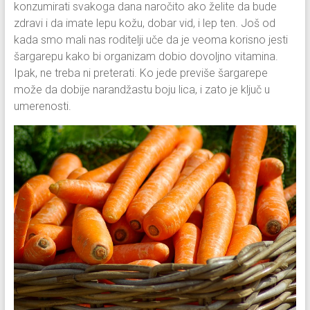
konzumirati svakoga dana naročito ako želite da bude
zdravi i da imate lepu kožu, dobar vid, i lep ten. Još od
kada smo mali nas roditelji uče da je veoma korisno jesti
šargarepu kako bi organizam dobio dovoljno vitamina.
Ipak, ne treba ni preterati. Ko jede previše šargarepe
može da dobije narandžastu boju lica, i zato je ključ u
umerenosti.