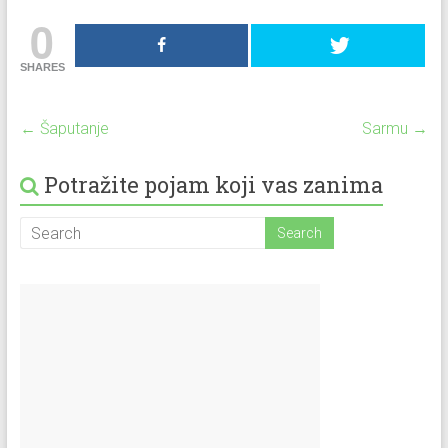
0
SHARES
←
Šaputanje
Sarmu
→
Potražite pojam koji vas zanima