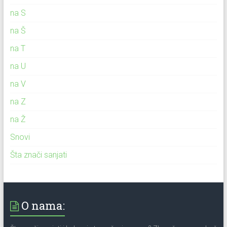
na S
na Š
na T
na U
na V
na Z
na Ž
Snovi
Šta znači sanjati
O nama: