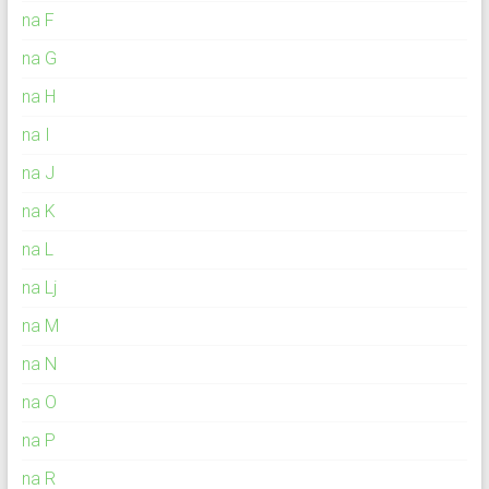
na F
na G
na H
na I
na J
na K
na L
na Lj
na M
na N
na O
na P
na R