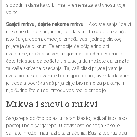
slobodnih dana kako bi imali vremena za aktivnosti koje
volite.
Sanjati mrkvu ,
dajete nekome mrkvu
– Ako ste sanjali da vi
nekome dajete šargarepu, i onda vam ta osoba uzvraća
isto šargarepom, emocije između vas i jednog bliskog
prijatelja će buknuti. Te emocije će očigledno biti
uzajamne, možda su već uzajamne određeno vreme, ali
ćete tek sada da dođete u situaciju da možete da izrazite
ta vaša skrivena osećanja. Taj vaš bliski prijatelj vam je
uvek bio tu kada vam je bilo najpotrebnije, uvek kada vam
je trebala podrška vaš prijatelj je bio rame za plakanje, i
nije čudno što su se između vas rodile emocije.
Mrkva i snovi o mrkvi
Šargarepa obično dolazi u narandžastoj boji, ali isto tako
postoji i bela šargarepa. U zavisnosti od toga kako je
sanjate, može imati različita značenja. Baš iz tog razloga