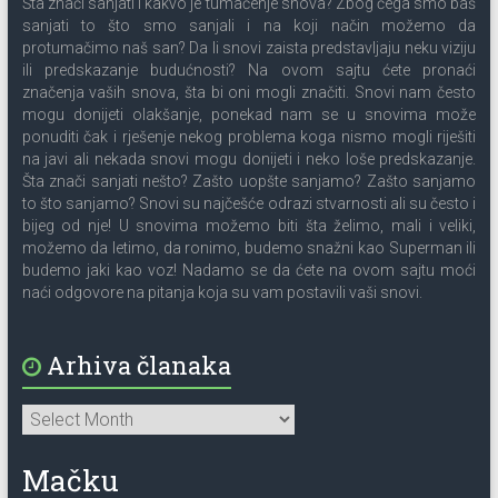
Šta znači sanjati i kakvo je tumačenje snova? Zbog čega smo baš
sanjati to što smo sanjali i na koji način možemo da
protumačimo naš san? Da li snovi zaista predstavljaju neku viziju
ili predskazanje budućnosti? Na ovom sajtu ćete pronaći
značenja vaših snova, šta bi oni mogli značiti. Snovi nam često
mogu donijeti olakšanje, ponekad nam se u snovima može
ponuditi čak i rješenje nekog problema koga nismo mogli riješiti
na javi ali nekada snovi mogu donijeti i neko loše predskazanje.
Šta znači sanjati nešto? Zašto uopšte sanjamo? Zašto sanjamo
to što sanjamo? Snovi su najčešće odrazi stvarnosti ali su često i
bijeg od nje! U snovima možemo biti šta želimo, mali i veliki,
možemo da letimo, da ronimo, budemo snažni kao Superman ili
budemo jaki kao voz! Nadamo se da ćete na ovom sajtu moći
naći odgovore na pitanja koja su vam postavili vaši snovi.
Arhiva članaka
Mačku