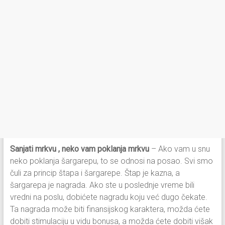
Sanjati mrkvu , neko vam poklanja mrkvu
– Ako vam u snu
neko poklanja šargarepu, to se odnosi na posao. Svi smo
čuli za princip štapa i šargarepe. Štap je kazna, a
šargarepa je nagrada. Ako ste u poslednje vreme bili
vredni na poslu, dobićete nagradu koju već dugo čekate.
Ta nagrada može biti finansijskog karaktera, možda ćete
dobiti stimulaciju u vidu bonusa, a možda ćete dobiti višak