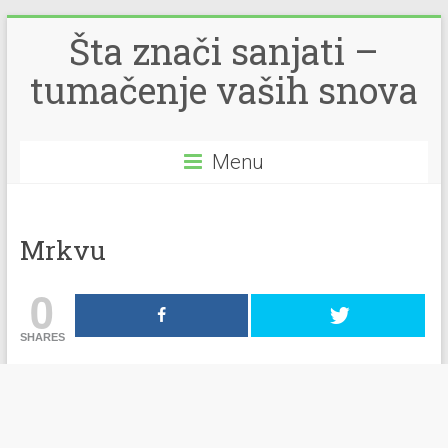
Šta znači sanjati –
tumačenje vaših snova
Menu
Mrkvu
0
SHARES