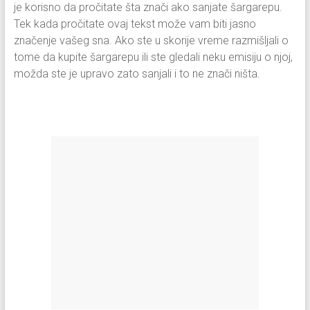
je korisno da pročitate šta znači ako sanjate šargarepu.
Tek kada pročitate ovaj tekst može vam biti jasno
značenje vašeg sna. Ako ste u skorije vreme razmišljali o
tome da kupite šargarepu ili ste gledali neku emisiju o njoj,
možda ste je upravo zato sanjali i to ne znači ništa.