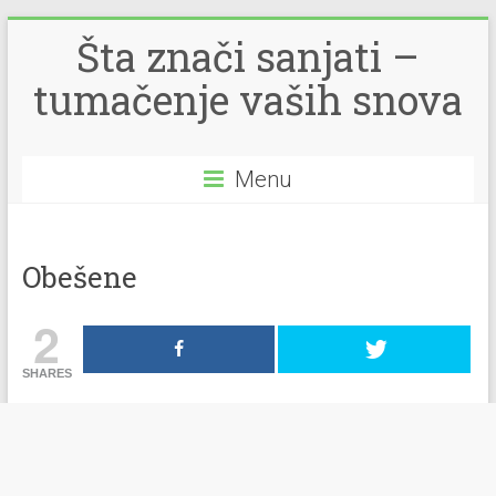
Šta znači sanjati –
tumačenje vaših snova
Menu
Obešene
2
SHARES