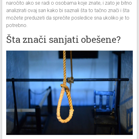
naročito ako se radi o osobama koje znate, i zato je bitno
analizirati ovaj san kako bi saznali šta to tačno znači i šta
možete preduzeti da sprečite posledice sna ukoliko je to
potrebno.
Šta znači sanjati obešene?