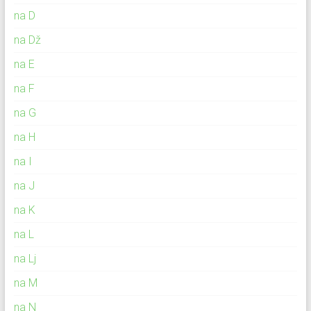
na D
na Dž
na E
na F
na G
na H
na I
na J
na K
na L
na Lj
na M
na N