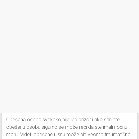
Obešena osoba svakako nije lep prizor i ako sanjate
obešenu osobu sigurno se može reći da ste imali noćnu
moru. Videti obešene u snu može biti veoma traumatično