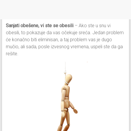
Sanjati obešene, vi ste se obesili
– Ako ste u snu vi
obesili, to pokazuje da vas očekuje sreća. Jedan problem
će konačno biti eliminisan, a taj problem vas je dugo
mučio, ali sada, posle izvesnog vremena, uspeli ste da ga
rešite.