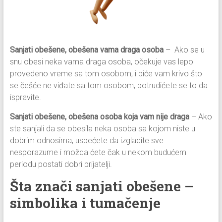
Sanjati obešene, obešena vama draga osoba
– Ako se u
snu obesi neka vama draga osoba, očekuje vas lepo
provedeno vreme sa tom osobom, i biće vam krivo što
se češće ne viđate sa tom osobom, potrudićete se to da
ispravite.
Sanjati obešene, obešena osoba koja vam nije draga
– Ako
ste sanjali da se obesila neka osoba sa kojom niste u
dobrim odnosima, uspećete da izgladite sve
nesporazume i možda ćete čak u nekom budućem
periodu postati dobri prijatelji.
Šta znači sanjati obešene –
simbolika i tumačenje