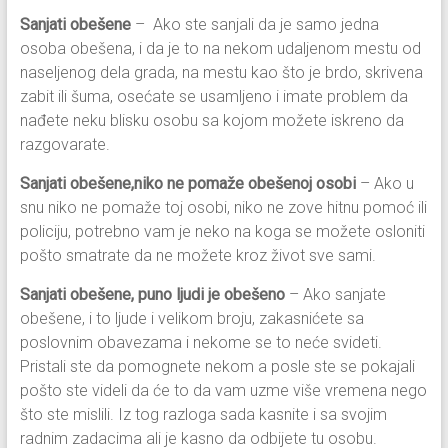
Sanjati obešene
– Ako ste sanjali da je samo jedna
osoba obešena, i da je to na nekom udaljenom mestu od
naseljenog dela grada, na mestu kao što je brdo, skrivena
zabit ili šuma, osećate se usamljeno i imate problem da
nađete neku blisku osobu sa kojom možete iskreno da
razgovarate.
Sanjati obešene,niko ne pomaže obešenoj osobi
– Ako u
snu niko ne pomaže toj osobi, niko ne zove hitnu pomoć ili
policiju, potrebno vam je neko na koga se možete osloniti
pošto smatrate da ne možete kroz život sve sami.
Sanjati obešene, puno ljudi je obešeno
– Ako sanjate
obešene, i to ljude i velikom broju, zakasnićete sa
poslovnim obavezama i nekome se to neće svideti.
Pristali ste da pomognete nekom a posle ste se pokajali
pošto ste videli da će to da vam uzme više vremena nego
što ste mislili. Iz tog razloga sada kasnite i sa svojim
radnim zadacima ali je kasno da odbijete tu osobu.