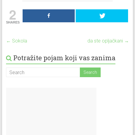
2
SHARES
←
Sokola
da ste opljačkani
→
Potražite pojam koji vas zanima