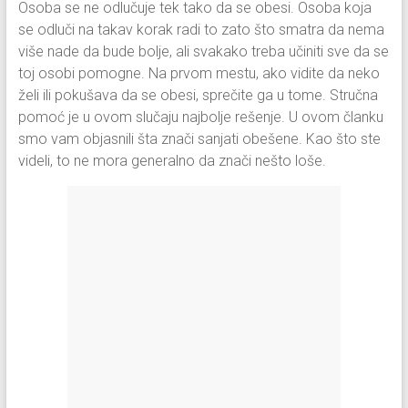
Osoba se ne odlučuje tek tako da se obesi. Osoba koja
se odluči na takav korak radi to zato što smatra da nema
više nade da bude bolje, ali svakako treba učiniti sve da se
toj osobi pomogne. Na prvom mestu, ako vidite da neko
želi ili pokušava da se obesi, sprečite ga u tome. Stručna
pomoć je u ovom slučaju najbolje rešenje. U ovom članku
smo vam objasnili šta znači sanjati obešene. Kao što ste
videli, to ne mora generalno da znači nešto loše.