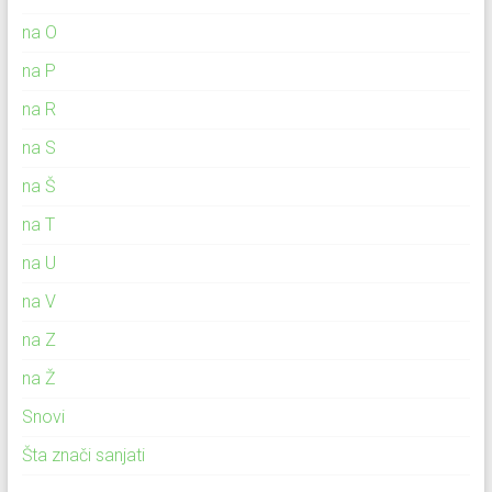
na O
na P
na R
na S
na Š
na T
na U
na V
na Z
na Ž
Snovi
Šta znači sanjati