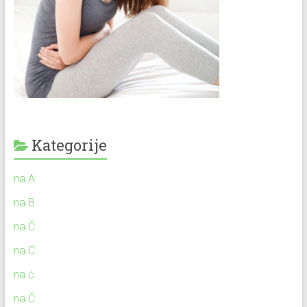
Kategorije
na A
na B
na Č
na C
na ć
na Č