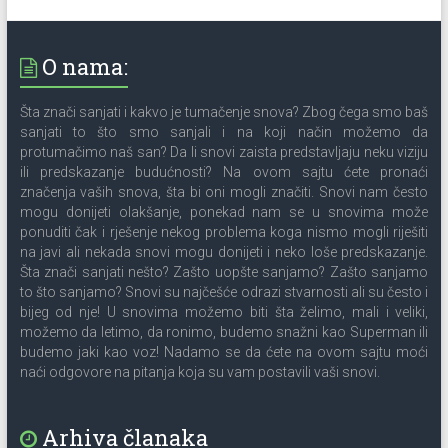
O nama:
Šta znači sanjati i kakvo je tumačenje snova? Zbog čega smo baš
sanjati to što smo sanjali i na koji način možemo da
protumačimo naš san? Da li snovi zaista predstavljaju neku viziju
ili predskazanje budućnosti? Na ovom sajtu ćete pronaći
značenja vaših snova, šta bi oni mogli značiti. Snovi nam često
mogu donijeti olakšanje, ponekad nam se u snovima može
ponuditi čak i rješenje nekog problema koga nismo mogli riješiti
na javi ali nekada snovi mogu donijeti i neko loše predskazanje.
Šta znači sanjati nešto? Zašto uopšte sanjamo? Zašto sanjamo
to što sanjamo? Snovi su najčešće odrazi stvarnosti ali su često i
bijeg od nje! U snovima možemo biti šta želimo, mali i veliki,
možemo da letimo, da ronimo, budemo snažni kao Superman ili
budemo jaki kao voz! Nadamo se da ćete na ovom sajtu moći
naći odgovore na pitanja koja su vam postavili vaši snovi.
Arhiva članaka