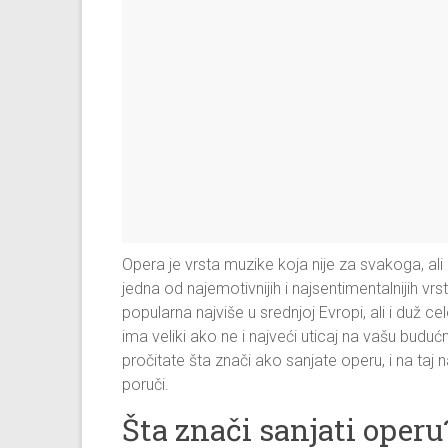
Opera je vrsta muzike koja nije za svakoga, ali
jedna od najemotivnijih i najsentimentalnijih vr
popularna najviše u srednjoj Evropi, ali i duž cel
ima veliki ako ne i najveći uticaj na vašu budu
pročitate šta znači ako sanjate operu, i na ta
poruči.
Šta znači sanjati operu