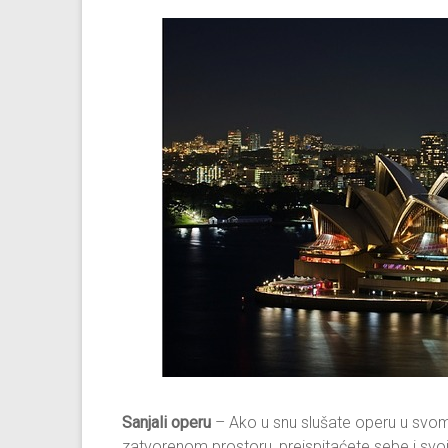
Sanjali operu
– Ako u snu slušate operu u svom 
zatvorenom prostoru, preispitaćete sebe i svoj 