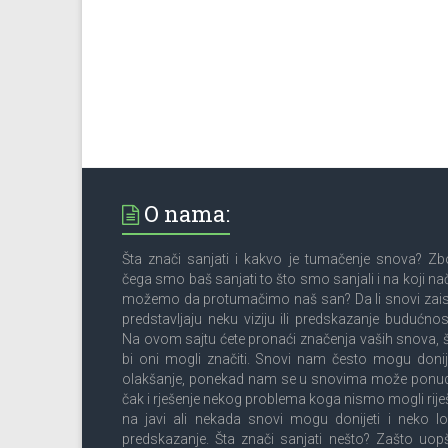
O nama:
Šta znači sanjati i kakvo je tumačenje snova? Z
čega smo baš sanjati to što smo sanjali i na koji na
možemo da protumačimo naš san? Da li snovi zai
predstavljaju neku viziju ili predskazanje budućnos
Na ovom sajtu ćete pronaći značenja vaših snova, 
bi oni mogli značiti. Snovi nam često mogu donij
olakšanje, ponekad nam se u snovima može ponud
čak i rješenje nekog problema koga nismo mogli riješ
na javi ali nekada snovi mogu donijeti i neko l
predskazanje. Šta znači sanjati nešto? Zašto uop