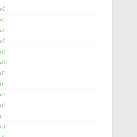
a Č
a C
a ć
a Č
a D
a Dž
a E
a F
a G
a H
 I
a J