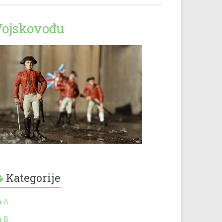
Vojskovođu
Kategorije
a A
a B