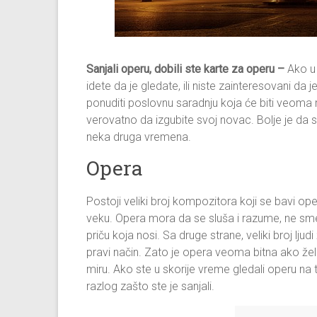
Sanjali operu, dobili ste karte za operu –
Ako u 
idete da je gledate, ili niste zainteresovani d
ponuditi poslovnu saradnju koja će biti veoma 
verovatno da izgubite svoj novac. Bolje je da sa
neka druga vremena.
Opera
Postoji veliki broj kompozitora koji se bavi o
veku. Opera mora da se sluša i razume, ne sme
priču koja nosi. Sa druge strane, veliki broj lju
pravi način. Zato je opera veoma bitna ako že
miru. Ako ste u skorije vreme gledali operu na tel
razlog zašto ste je sanjali.