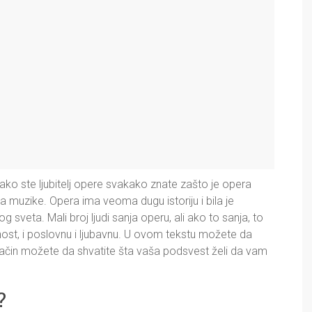
 ako ste ljubitelj opere svakako znate zašto je opera
sta muzike. Opera ima veoma dugu istoriju i bila je
og sveta. Mali broj ljudi sanja operu, ali ako to sanja, to
ćnost, i poslovnu i ljubavnu. U ovom tekstu možete da
j način možete da shvatite šta vaša podsvest želi da vam
?