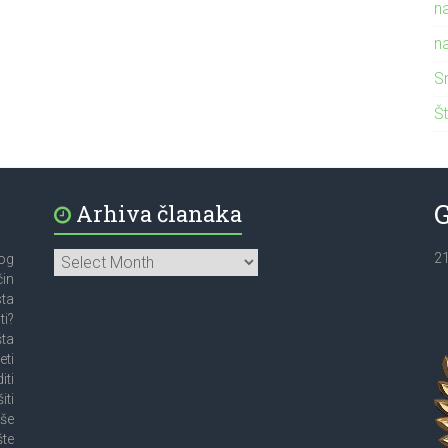
n
n
S
Št
Arhiva članaka
2
bog
čin
sta
ti?
šta
eti
iti
iti
oše
šte