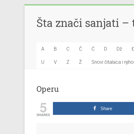
Šta znači sanjati 
A
B
C
Č
Ć
D
Dž
U
V
Z
Ž
Snovi čitalaca i nji
Operu
5
Share
SHARES