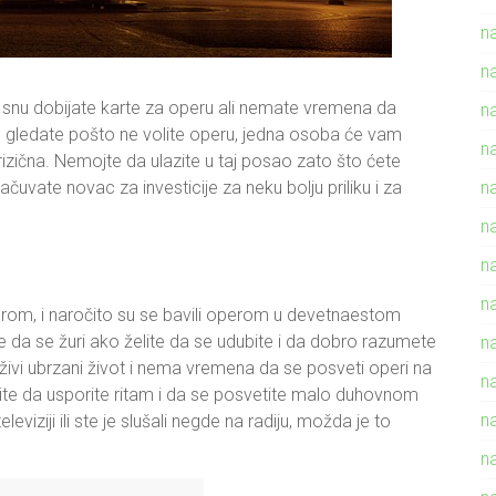
n
n
snu dobijate karte za operu ali nemate vremena da
n
a je gledate pošto ne volite operu, jedna osoba će vam
n
rizična. Nemojte da ulazite u taj posao zato što ćete
čuvate novac za investicije za neku bolju priliku i za
n
n
n
n
perom, i naročito su se bavili operom u devetnaestom
 da se žuri ako želite da se udubite i da dobro razumete
n
di živi ubrzani život i nema vremena da se posveti operi na
n
lite da usporite ritam i da se posvetite malo duhovnom
na
eviziji ili ste je slušali negde na radiju, možda je to
n