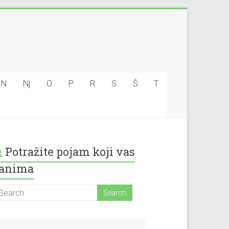
N
Nj
O
P
R
S
Š
T
Potražite pojam koji vas
anima