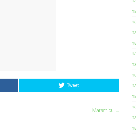
n
n
na
n
n
n
n
n
Tweet
n
n
n
Maramicu
→
n
n