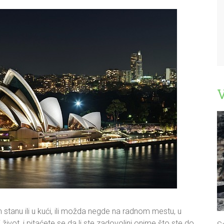
V
stanu ili u kući, ili možda negde na radnom mestu, u
život, i pitaćete se da li ste zadovoljni onime što ste do