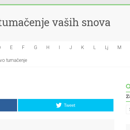
– tumačenje vaših snova
Đ
E
F
G
H
I
J
K
L
Lj
M
hovo tumačenje
z
Tweet