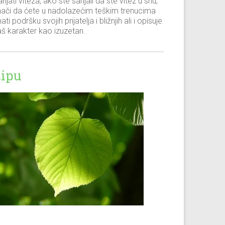
njati viteza, ako ste sanjali da ste vitez u snu,
nači da ćete u nadolazećim teškim trenucima
ati podršku svojih prijatelja i bližnjih ali i opisuje
aš karakter kao izuzetan.
Lipu