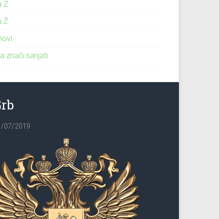
a Z
a Ž
novi
a znači sanjati
Grb
1/07/2019