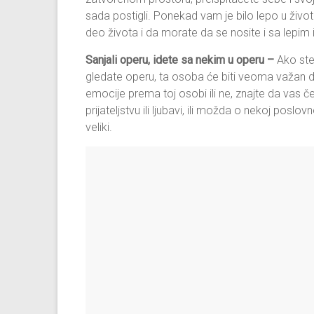
sada postigli. Ponekad vam je bilo lepo u životu
deo života i da morate da se nosite i sa lepim 
Sanjali operu, idete sa nekim u operu –
Ako ste
gledate operu, ta osoba će biti veoma važan d
emocije prema toj osobi ili ne, znajte da vas č
prijateljstvu ili ljubavi, ili možda o nekoj posl
veliki.