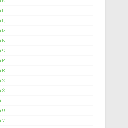
a K
a L
 Lj
a M
a N
a O
a P
a R
a S
a Š
a T
a U
a V