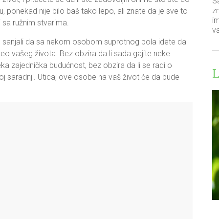
Sa
z
, ponekad nije bilo baš tako lepo, ali znate da je sve to
im
i sa ružnim stvarima.
v
 sanjali da sa nekom osobom suprotnog pola idete da
eo vašeg života. Bez obzira da li sada gajite neke
eka zajednička budućnost, bez obzira da li se radi o
ovnoj saradnji. Uticaj ove osobe na vaš život će da bude