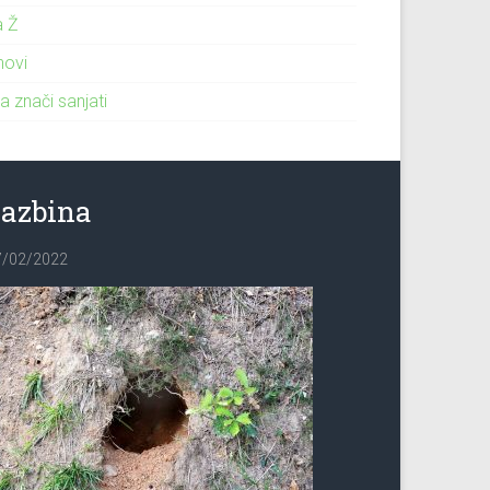
a Ž
novi
a znači sanjati
Jazbina
7/02/2022