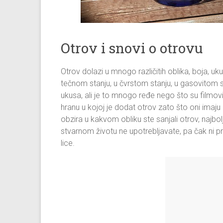
Otrov i snovi o otrovu
Otrov dolazi u mnogo različitih oblika, boja, u
tečnom stanju, u čvrstom stanju, u gasovitom s
ukusa, ali je to mnogo ređe nego što su filmo
hranu u kojoj je dodat otrov zato što oni imaju
obzira u kakvom obliku ste sanjali otrov, najbol
stvarnom životu ne upotrebljavate, pa čak ni p
lice.