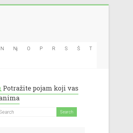
N
Nj
O
P
R
S
Š
T
Potražite pojam koji vas
anima