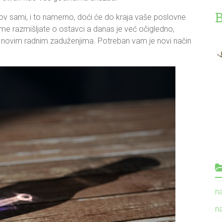
rov sami, i to namerno, doći će do kraja vaše poslovne
e razmišljate o ostavci a danas je već očigledno,
a novim radnim zaduženjima. Potreban vam je novi način
n
n