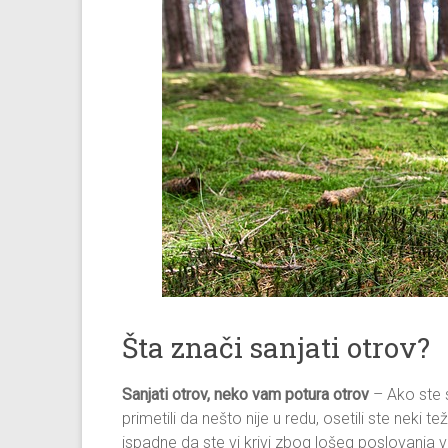
Šta znači sanjati otrov?
Sanjati otrov, neko vam potura otrov
– Ako ste s
primetili da nešto nije u redu, osetili ste neki
ispadne da ste vi krivi zbog lošeg poslovanja