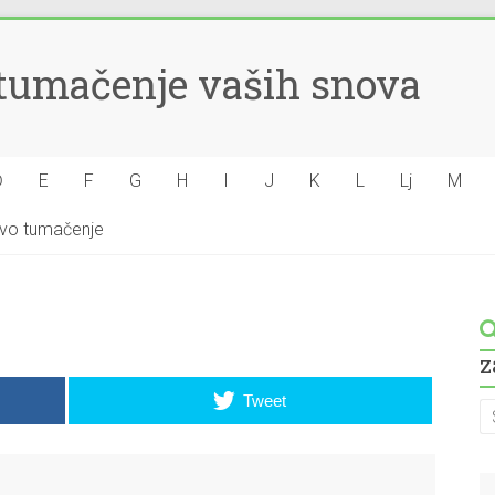
– tumačenje vaših snova
Đ
E
F
G
H
I
J
K
L
Lj
M
hovo tumačenje
z
Tweet