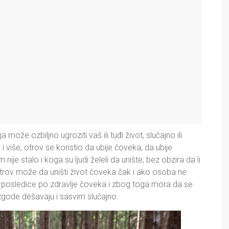
ože ozbiljno ugroziti vaš ili tuđi život, slučajno ili
više, otrov se koristio da ubije čoveka, da ubije
je stalo i koga su ljudi želeli da unište, bez obzira da li
 Otrov može da uništi život čoveka čak i ako osoba ne
 posledice po zdravlje čoveka i zbog toga mora da se
zgode dešavaju i sasvim slučajno.