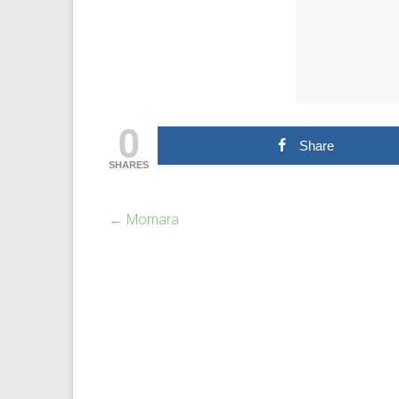
0
Share
SHARES
←
Mornara