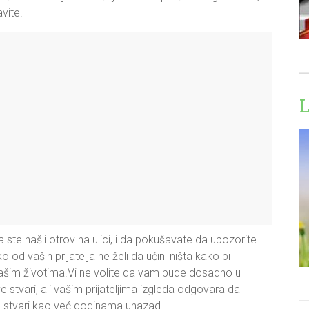
vite.
L
a ste našli otrov na ulici, i da pokušavate da upozorite
o od vaših prijatelja ne želi da učini ništa kako bi
vašim životima.Vi ne volite da vam bude dosadno u
 stvari, ali vašim prijateljima izgleda odgovara da
e stvari kao već godinama unazad.