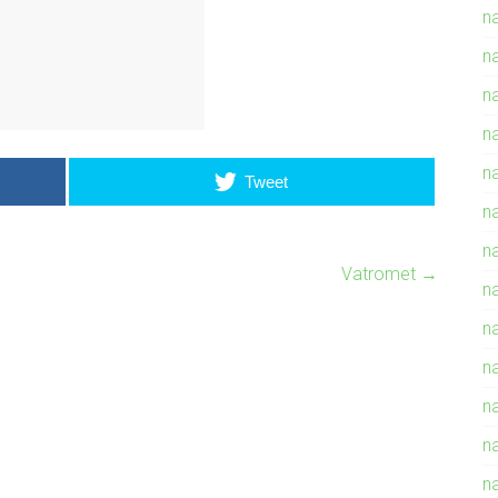
n
na
n
n
n
Tweet
n
n
Vatromet
→
n
n
n
n
n
n