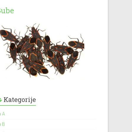
Bube
Kategorije
a A
a B