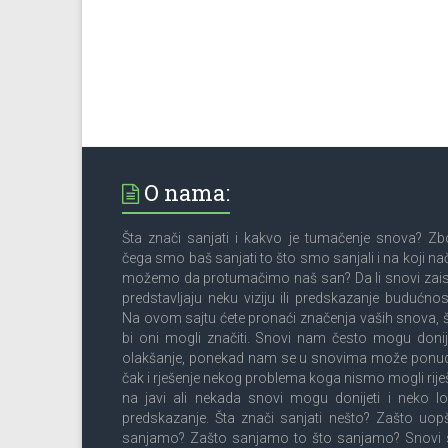
O nama:
Šta znači sanjati i kakvo je tumačenje snova? Z
čega smo baš sanjati to što smo sanjali i na koji na
možemo da protumačimo naš san? Da li snovi zai
predstavljaju neku viziju ili predskazanje budućnos
Na ovom sajtu ćete pronaći značenja vaših snova, 
bi oni mogli značiti. Snovi nam često mogu donij
olakšanje, ponekad nam se u snovima može ponud
čak i rješenje nekog problema koga nismo mogli riješ
na javi ali nekada snovi mogu donijeti i neko l
predskazanje. Šta znači sanjati nešto? Zašto uop
sanjamo? Zašto sanjamo to što sanjamo? Snovi 