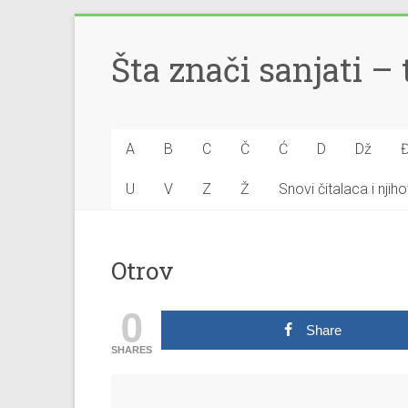
Šta znači sanjati 
A
B
C
Č
Ć
D
Dž
U
V
Z
Ž
Snovi čitalaca i nji
Otrov
0
Share
SHARES