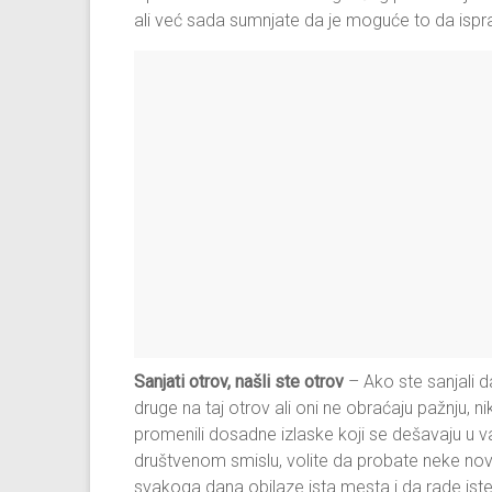
ali već sada sumnjate da je moguće to da ispra
Sanjati otrov, našli ste otrov
– Ako ste sanjali d
druge na taj otrov ali oni ne obraćaju pažnju, nik
promenili dosadne izlaske koji se dešavaju u 
društvenom smislu, volite da probate neke nove
svakoga dana obilaze ista mesta i da rade ist