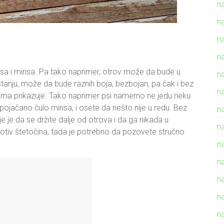
n
n
n
n
kusa i mirisa. Pa tako naprimer, otrov može da bude u
n
tanju, može da bude raznih boja, bezbojan, pa čak i bez
n
vima prikazuje. Tako naprimer psi namerno ne jedu neku
 pojačano čulo mirisa, i osete da nešto nije u redu. Bez
n
je je da se držite dalje od otrova i da ga nikada u
n
rotiv štetočina, tada je potrebno da pozovete stručno
n
n
na
n
n