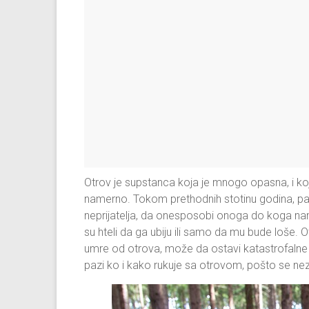
Otrov je supstanca koja je mnogo opasna, i koja m
namerno. Tokom prethodnih stotinu godina, pa i 
neprijatelja, da onesposobi onoga do koga nam ni
su hteli da ga ubiju ili samo da mu bude loše.
umre od otrova, može da ostavi katastrofalne
pazi ko i kako rukuje sa otrovom, pošto se ne