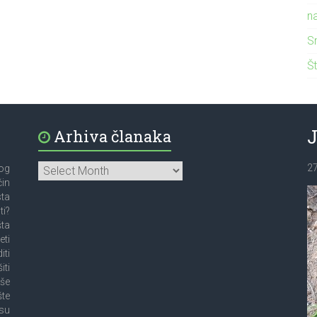
n
S
Št
Arhiva članaka
2
bog
čin
sta
ti?
šta
eti
iti
iti
oše
šte
su