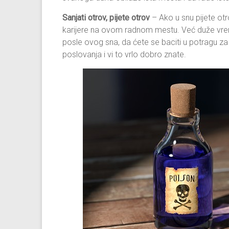
Sanjati otrov, pijete otrov
– Ako u snu pijete ot
karijere na ovom radnom mestu. Već duže vrem
posle ovog sna, da ćete se baciti u potragu z
poslovanja i vi to vrlo dobro znate.