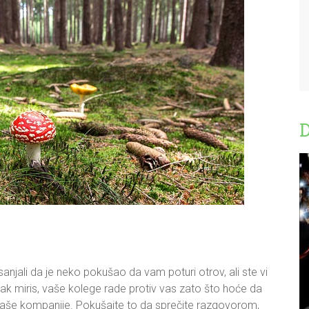
D
anjali da je neko pokušao da vam poturi otrov, ali ste vi
 težak miris, vaše kolege rade protiv vas zato što hoće da
 vaše kompanije. Pokušajte to da sprečite razgovorom,