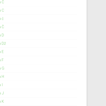
a Č
a C
a ć
a Č
a D
a Dž
a E
a F
a G
a H
 I
a J
a K