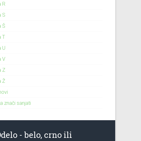
a R
a S
a Š
a T
a U
a V
a Z
a Ž
novi
a znači sanjati
delo - belo, crno ili