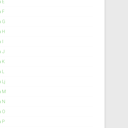
a E
a F
a G
a H
 I
a J
a K
a L
 Lj
a M
a N
a O
a P