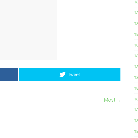
n
n
n
n
na
n
n
Tweet
n
na
n
Most
→
n
n
n