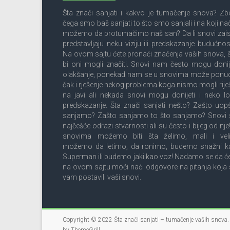
Šta znači sanjati i kakvo je tumačenje snova? Z
čega smo baš sanjati to što smo sanjali i na koji na
možemo da protumačimo naš san? Da li snovi zai
predstavljaju neku viziju ili predskazanje budućnos
Na ovom sajtu ćete pronaći značenja vaših snova, 
bi oni mogli značiti. Snovi nam često mogu donij
olakšanje, ponekad nam se u snovima može ponud
čak i rješenje nekog problema koga nismo mogli riješ
na javi ali nekada snovi mogu donijeti i neko l
predskazanje. Šta znači sanjati nešto? Zašto uop
sanjamo? Zašto sanjamo to što sanjamo? Snovi 
najčešće odrazi stvarnosti ali su često i bijeg od nje
snovima možemo biti šta želimo, mali i velik
možemo da letimo, da ronimo, budemo snažni k
Superman ili budemo jaki kao voz! Nadamo se da ć
na ovom sajtu moći naći odgovore na pitanja koja
vam postavili vaši snovi.
Copyright © 2022
Šta znači sanjati – tumačenje vaših snova