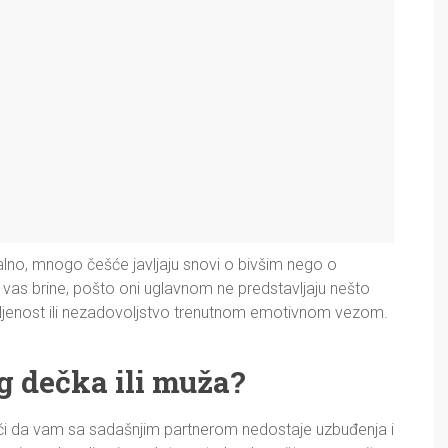
alno, mnogo češće javljaju snovi o bivšim nego o
a vas brine, pošto oni uglavnom ne predstavljaju nešto
mljenost ili nezadovoljstvo trenutnom emotivnom vezom.
eg dečka ili muža?
i da vam sa sadašnjim partnerom nedostaje uzbuđenja i