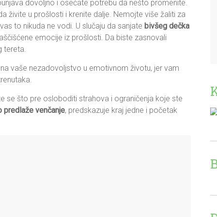
punjava dovoljno i osećate potrebu da nešto promenite.
da živite u prošlosti i krenite dalje. Nemojte više žaliti za
 vas to nikuda ne vodi. U slučaju da sanjate
bivšeg dečka
aščišćene emocije iz prošlosti. Da biste zasnovali
 tereta.
na vaše nezadovoljstvo u emotivnom životu, jer vam
trenutaka.
e se što pre osloboditi strahova i ograničenja koje ste
o predlaže venčanje
, predskazuje kraj jedne i početak