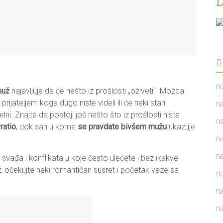
D
n
muž
najavljuje da će nešto iz prošlosti „oživeti“. Možda
prijateljem koga dugo niste videli ili će neki stari
n
ni. Znajte da postoji još nešto što iz prošlosti niste
n
ratio
, dok san u kome
se pravdate bivšem mužu
ukazuje
n
n
e svađa i konflikata u koje često ulećete i bez ikakve
ž
, očekujte neki romantičan susret i početak veze sa
n
n
n