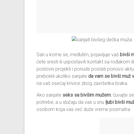
San u kome se, međutim, pojavljuje vaš
bivši 
ćete sresti ili uspostaviti kontakt sa rođakom ili 
poslovni projekti i ponude postati ponovo aktuel
preboleli ukoliko sanjate
da vam se bivši muž v
na vaš osećaj krivice zbog završetka braka.
Ako sanjate
seks sa bivšim mužem
, čuvajte s
potrebe, a u slučaju da vas u snu
ljubi bivši mu
osobom koja vas već duže vreme posmatra.