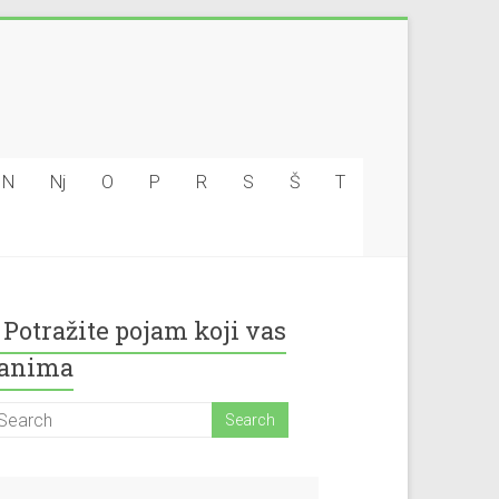
N
Nj
O
P
R
S
Š
T
Potražite pojam koji vas
anima