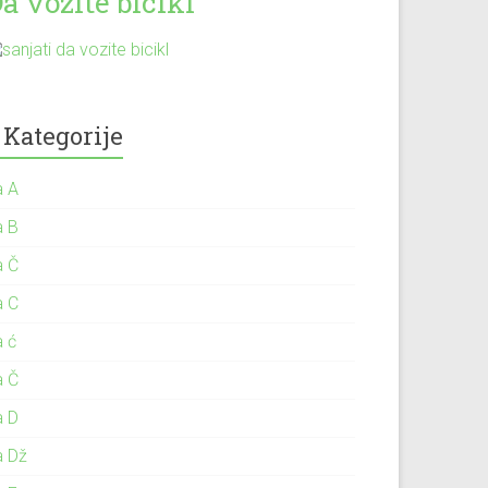
a vozite bicikl
Kategorije
a A
a B
a Č
a C
a ć
a Č
a D
a Dž