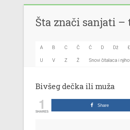
Šta znači sanjati 
A
B
C
Č
Ć
D
Dž
U
V
Z
Ž
Snovi čitalaca i nji
Bivšeg dečka ili muža
1
Share
SHARES