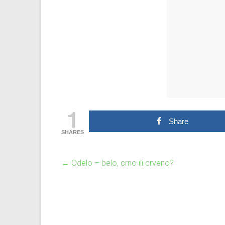
1
Share
SHARES
←
Odelo – belo, crno ili crveno?