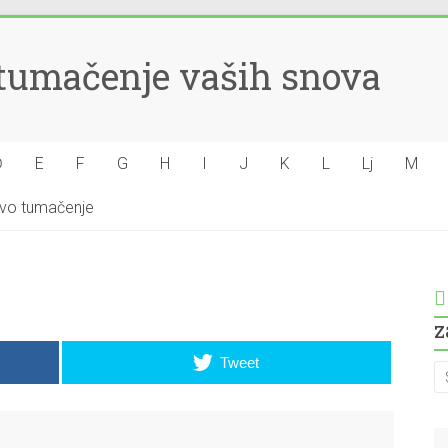
– tumačenje vaših snova
Đ
E
F
G
H
I
J
K
L
Lj
M
hovo tumačenje
z
Tweet