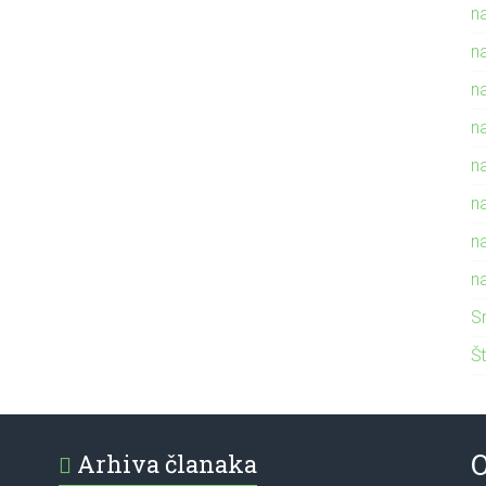
n
n
n
n
n
n
n
n
S
Št
O
Arhiva članaka