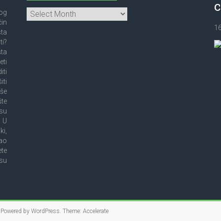
bog
čin
1
sta
ti?
šta
eti
iti
iti
oše
šte
su
! U
i,
ao
ete
 su
. Powered by
WordPress
. Theme: Accelerate