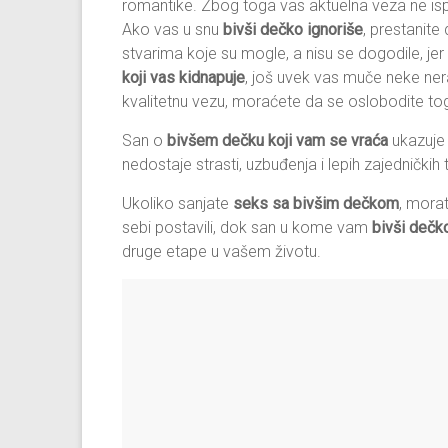
romantike. Zbog toga vas aktuelna veza ne is
Ako vas u snu
bivši dečko ignoriše
, prestanite 
stvarima koje su mogle, a nisu se dogodile, jer
koji vas kidnapuje
, još uvek vas muče neke ner
kvalitetnu vezu, moraćete da se oslobodite tog
San o
bivšem dečku koji vam se vraća
ukazuje 
nedostaje strasti, uzbuđenja i lepih zajedničkih 
Ukoliko sanjate
seks sa bivšim dečkom
, morat
sebi postavili, dok san u kome vam
bivši dečk
druge etape u vašem životu.