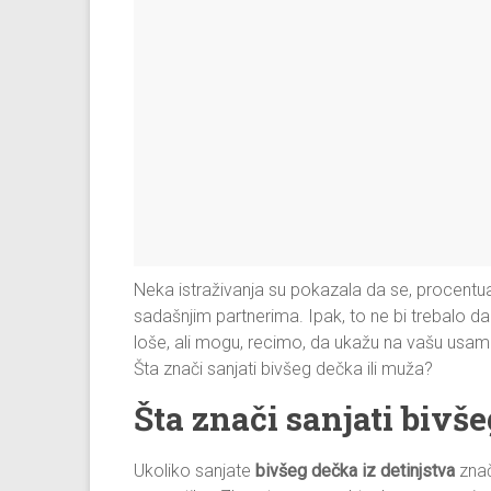
Neka istraživanja su pokazala da se, procentu
sadašnjim partnerima. Ipak, to ne bi trebalo d
loše, ali mogu, recimo, da ukažu na vašu usa
Šta znači sanjati bivšeg dečka ili muža?
Šta znači sanjati bivš
Ukoliko sanjate
bivšeg dečka iz detinjstva
znač