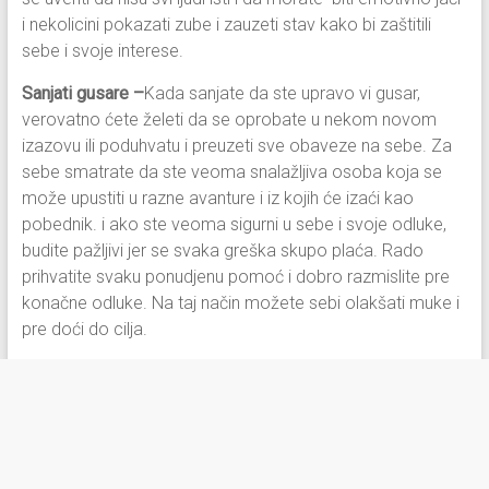
i nekolicini pokazati zube i zauzeti stav kako bi zaštitili
sebe i svoje interese.
Sanjati gusare –
Kada sanjate da ste upravo vi gusar,
verovatno ćete želeti da se oprobate u nekom novom
izazovu ili poduhvatu i preuzeti sve obaveze na sebe. Za
sebe smatrate da ste veoma snalažljiva osoba koja se
može upustiti u razne avanture i iz kojih će izaći kao
pobednik. i ako ste veoma sigurni u sebe i svoje odluke,
budite pažljivi jer se svaka greška skupo plaća. Rado
prihvatite svaku ponudjenu pomoć i dobro razmislite pre
konačne odluke. Na taj način možete sebi olakšati muke i
pre doći do cilja.