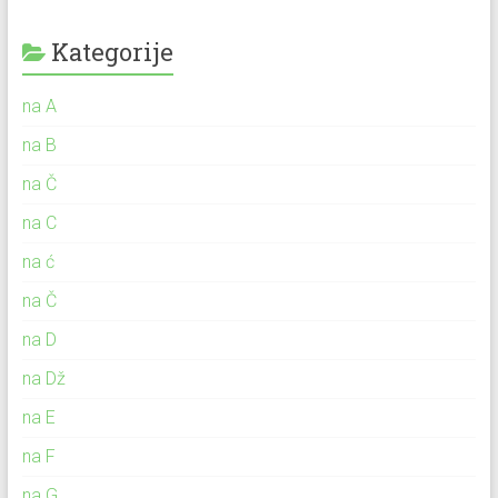
Kategorije
na A
na B
na Č
na C
na ć
na Č
na D
na Dž
na E
na F
na G