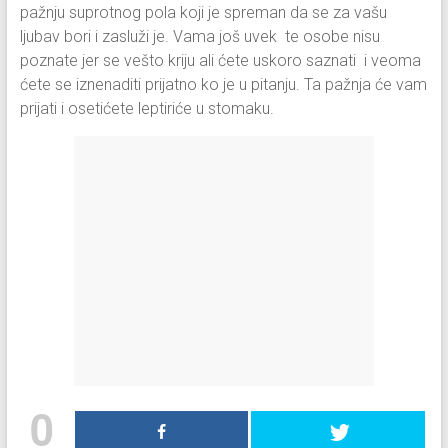
pažnju suprotnog pola koji je spreman da se za vašu
ljubav bori i zasluži je. Vama još uvek te osobe nisu
poznate jer se vešto kriju ali ćete uskoro saznati i veoma
ćete se iznenaditi prijatno ko je u pitanju. Ta pažnja će vam
prijati i osetićete leptiriće u stomaku.
0