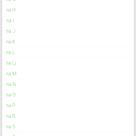
na H
na I
na J
na K
na L
na Lj
na M
na N
na O
na P
na R
na S