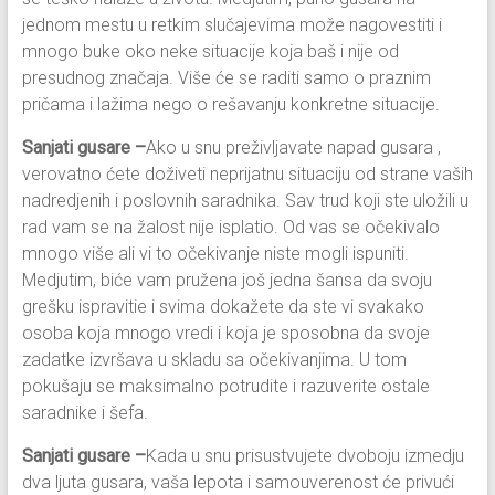
jednom mestu u retkim slučajevima može nagovestiti i
mnogo buke oko neke situacije koja baš i nije od
presudnog značaja. Više će se raditi samo o praznim
pričama i lažima nego o rešavanju konkretne situacije.
Sanjati gusare –
Ako u snu preživljavate napad gusara ,
verovatno ćete doživeti neprijatnu situaciju od strane vaših
nadredjenih i poslovnih saradnika. Sav trud koji ste uložili u
rad vam se na žalost nije isplatio. Od vas se očekivalo
mnogo više ali vi to očekivanje niste mogli ispuniti.
Medjutim, biće vam pružena još jedna šansa da svoju
grešku ispravitie i svima dokažete da ste vi svakako
osoba koja mnogo vredi i koja je sposobna da svoje
zadatke izvršava u skladu sa očekivanjima. U tom
pokušaju se maksimalno potrudite i razuverite ostale
saradnike i šefa.
Sanjati gusare –
Kada u snu prisustvujete dvoboju izmedju
dva ljuta gusara, vaša lepota i samouverenost će privući