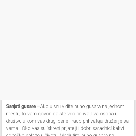
Sanjati gusare –
Ako u snu vidite puno gusara na jednom
mestu, to vam govori da ste vrlo prihvatljiva osoba u
društvu u kom vas drugi cene i rado prihvataju druženje sa
vama . Oko vas su iskreni prijatelji i dobri saradnici kakvi
se teško nalaze u životu. Medjutim, puno gusara na