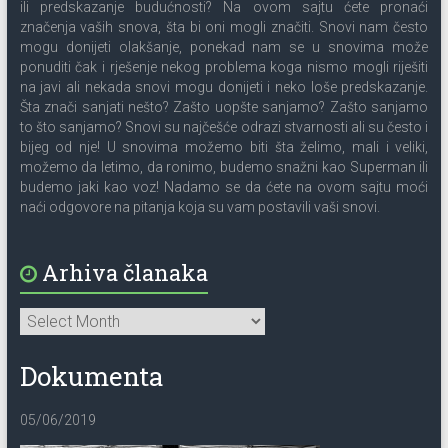
ili predskazanje budućnosti? Na ovom sajtu ćete pronaći
značenja vaših snova, šta bi oni mogli značiti. Snovi nam često
mogu donijeti olakšanje, ponekad nam se u snovima može
ponuditi čak i rješenje nekog problema koga nismo mogli riješiti
na javi ali nekada snovi mogu donijeti i neko loše predskazanje.
Šta znači sanjati nešto? Zašto uopšte sanjamo? Zašto sanjamo
to što sanjamo? Snovi su najčešće odrazi stvarnosti ali su često i
bijeg od nje! U snovima možemo biti šta želimo, mali i veliki,
možemo da letimo, da ronimo, budemo snažni kao Superman ili
budemo jaki kao voz! Nadamo se da ćete na ovom sajtu moći
naći odgovore na pitanja koja su vam postavili vaši snovi.
Arhiva članaka
Dokumenta
05/06/2019