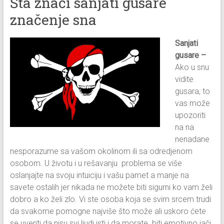
Šta znači sanjati gusare
značenje sna
Sanjati
gusare –
Ako u snu
vidite
gusara, to
vas može
upozoriti
na na
nenadane
nesporazume sa vašom okolinom ili sa odredjenom
osobom. U životu i u rešavanju problema se više
oslanjajte na svoju intuiciju i vašu pamet a manje na
savete ostalih jer nikada ne možete biti sigurni ko vam želi
dobro a ko želi zlo. Vi ste osoba koja se svim srcem trudi
da svakome pomogne najviše što može ali uskoro ćete
se uveriti da nisu svi ljudi isti i da morate biti emotivno jači