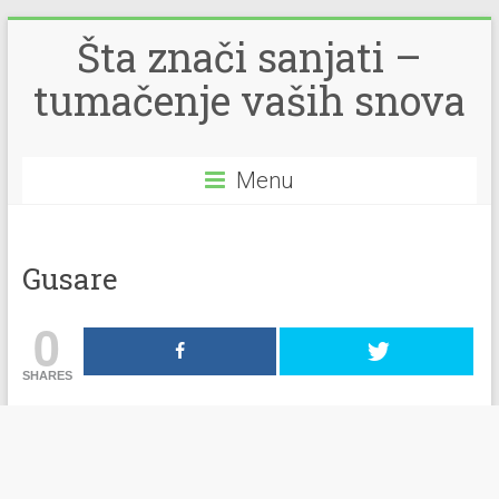
Šta znači sanjati –
tumačenje vaših snova
Menu
Gusare
0
SHARES