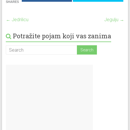
SHARES
←
Jedrilicu
Jegulju
→
Potražite pojam koji vas zanima