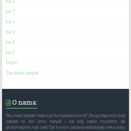
na Š
na T
na U
na V
na Z
na Ž
Snovi
Šta znači sanjati
O nama:
Šta znači sanjati i kakvo je tumačenje snova? Zbog čega smo baš
sanjati to što smo sanjali i na koji način možemo da
protumačimo naš san? Da li snovi zaista predstavljaju neku viziju