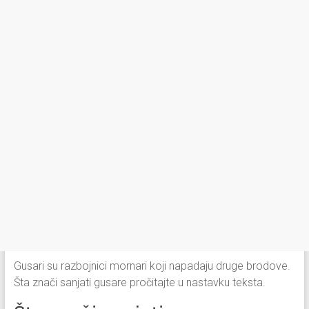
Gusari su razbojnici mornari koji napadaju druge brodove.
Šta znači sanjati gusare pročitajte u nastavku teksta.