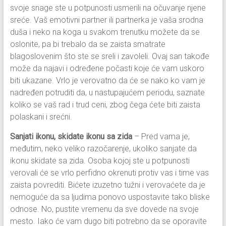
svoje snage ste u potpunosti usmerili na očuvanje njene
sreće. Vaš emotivni partner ili partnerka je vaša srodna
duša i neko na koga u svakom trenutku možete da se
oslonite, pa bi trebalo da se zaista smatrate
blagoslovenim što ste se sreli i zavoleli. Ovaj san takođe
može da najavi i određene počasti koje će vam uskoro
biti ukazane. Vrlo je verovatno da će se nako ko vam je
nadređen potruditi da, u nastupajućem periodu, saznate
koliko se vaš rad i trud ceni, zbog čega ćete biti zaista
polaskani i srećni.
Sanjati ikonu, skidate ikonu sa zida
– Pred vama je,
međutim, neko veliko razočarenje, ukoliko sanjate da
ikonu skidate sa zida. Osoba kojoj ste u potpunosti
verovali će se vrlo perfidno okrenuti protiv vas i time vas
zaista povrediti. Bićete izuzetno tužni i verovaćete da je
nemoguće da sa ljudima ponovo uspostavite tako bliske
odnose. No, pustite vremenu da sve dovede na svoje
mesto. Iako će vam dugo biti potrebno da se oporavite