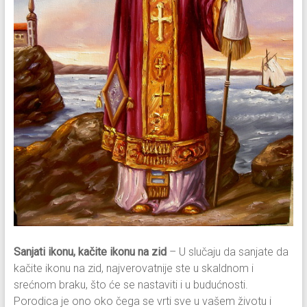
Sanjati ikonu, kačite ikonu na zid
– U slučaju da sanjate da
kačite ikonu na zid, najverovatnije ste u skaldnom i
srećnom braku, što će se nastaviti i u budućnosti.
Porodica je ono oko čega se vrti sve u vašem životu i