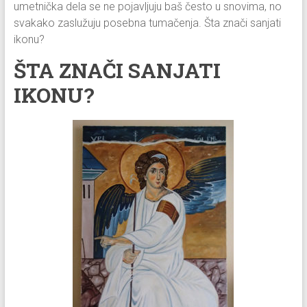
umetnička dela se ne pojavljuju baš često u snovima, no
svakako zaslužuju posebna tumačenja. Šta znači sanjati
ikonu?
ŠTA ZNAČI SANJATI
IKONU?