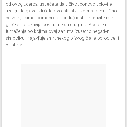
od ovog udarca, uspećete da u život ponovo uplovite
uzdignute glave, ali ćete ovo iskustvo veoma ceniti. Ono
će vam, naime, pomoći da u budućnosti ne pravite iste
greške i obazrivije postupate sa drugima. Postoje i
tumačenja po kojima ovaj san ima izuzetno negativnu
simboliku i najavljuje smrt nekog bliskog člana porodice ili
prijatelja.