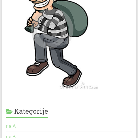
Kategorije
na A
na B