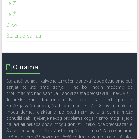
na Z
na Ž
Snovi
Šta znači sanjati
O nama:
Šta znači sanjati i kakvo je tumačenje snova? Zbog čega smo baš
sanjati to što smo sanjali i na koji način možemo da
protumačimo naš san? Da li snovi zaista predstavljaju neku viziju
ili predskazanje budućnosti? Na ovom sajtu ćete pronaći
značenja vaših snova, šta bi oni mogli značiti. Snovi nam često
mogu donijeti olakšanje, ponekad nam se u snovima može
ponuditi čak i rješenje nekog problema koga nismo mogli riješiti
na javi ali nekada snovi mogu donijeti i neko loše predskazanje.
Šta znači sanjati nešto? Zašto uopšte sanjamo? Zašto sanjamo
to što sanjamo? Snovi su najčešće odrazi stvarnosti ali su često i