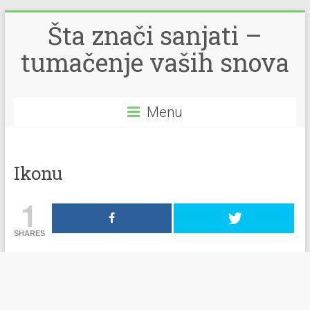
Šta znači sanjati –
tumačenje vaših snova
Menu
Ikonu
1
SHARES