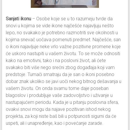
Sanjati ikonu
– Osobe koje se u to razumeju tvrde da
snovi u kojima se vide ikone najčešće najavljuju nešto
lepo, no svakako je potrebno razmotriti sve okolnosti u
kojima snevač uočava pomenuti predmet. Najčešće, san
o ikoni najavljuje neke vrlo važne pozitivne promene koje
će uskoro nastupiti u vašem životu. To se može odnositi
kako na emotivni, tako i na poslovni život, ali ćete
svakako biti više nego srećni zbog događaja koji vam
predstoje. Tumači smatraju da je san o ikoni posebno
dobar znak ukoliko se javi uoči nekog bitnog dešavanja u
vašem životu. On onda svamu tome daje poseban
blagoslov i produbljuje vaše zadovoljstvo i uživanje u
nastupajućem periodu. Kada je u pitanju poslovna sfera,
ovakvi snovi mogu da najave pozitivan ishod nekog
projekta, za koji niste baš bili u potpunosti sigurni da će
uspeti, ali i unapređenje, kao i povećanje zarade.