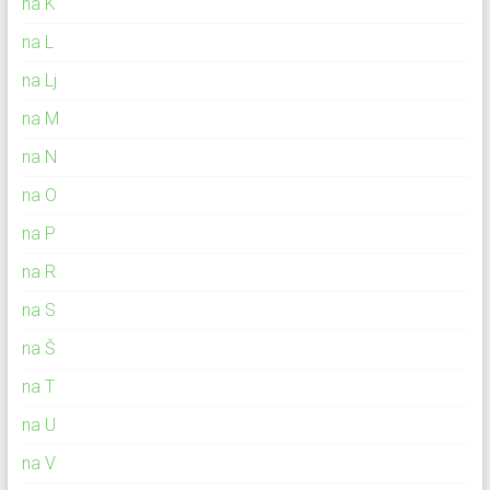
na K
na L
na Lj
na M
na N
na O
na P
na R
na S
na Š
na T
na U
na V