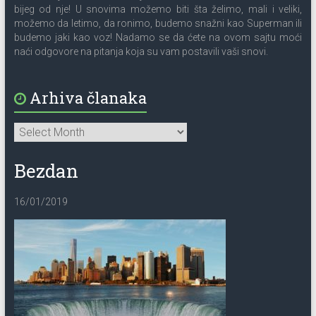
bijeg od nje! U snovima možemo biti šta želimo, mali i veliki,
možemo da letimo, da ronimo, budemo snažni kao Superman ili
budemo jaki kao voz! Nadamo se da ćete na ovom sajtu moći
naći odgovore na pitanja koja su vam postavili vaši snovi.
Arhiva članaka
Bezdan
16/01/2019