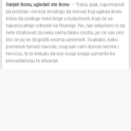
Sanjati ikonu, ugledali ste ikonu
– Treba, ipak, napomenuti
da postoje i oni koji smatraju da snevač koji ugleda ikonu
treba da očekuje neke brige u budućnosti, koje će se
najverovatnije odnositi na finansije. No, nije isključeno ni da
ćete strahovati za neku vama blisku osobu, jer će vas ono
što će joj se dogoditi veoma uznemiriti. Svakako, kako
pomenuti tumači navode, ovaj san vam donosi nemire i
nervozu, te bi trebalo da sve svoje snage usmerite ka
prevazilaženju te situacije.