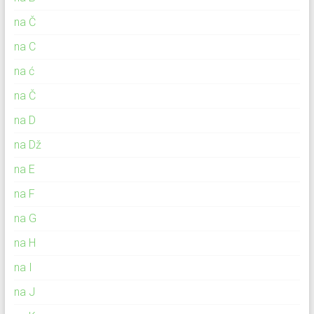
na Č
na C
na ć
na Č
na D
na Dž
na E
na F
na G
na H
na I
na J