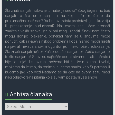
Šta znači sanjati i kakvo je tumačenje snova? Zbog čega smo baš
sanjati to što smo sanjali i na koji način možemo da
protumačimo naš san? Da li snovi zaista predstavljaju neku viziju
ili predskazanje budućnosti? Na ovom sajtu ćete pronaći
značenja vaših snova, šta bi oni mogli značiti. Snovi nam često
mogu donijeti olakšanje, ponekad nam se u snovima može
ponuditi čak i rješenje nekog problema koga nismo mogli riješiti
na javi ali nekada snovi mogu donijeti i neko loše predskazanje.
Šta znači sanjati nešto? Zašto uopšte sanjamo? Zašto sanjamo
to što sanjamo? Snovi su najčešće odrazi stvarnosti ali su često i
bijeg od nje! U snovima možemo biti šta želimo, mali i veliki,
možemo da letimo, da ronimo, budemo snažni kao Superman ili
budemo jaki kao voz! Nadamo se da ćete na ovom sajtu moći
naći odgovore na pitanja koja su vam postavili vaši snovi.
Arhiva članaka