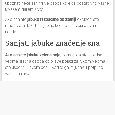
upoznati neke zanimljive osobe koje će postati vrlo važne
u vašem daljem životu.
Ako sanjate
jabuke razbacane po zemlji
okruženi ste
mnoštvom „lažnih“ prijatelja koji pokušavaju da vam
naude.
Sanjati jabuke značenje sna
Ako sanjate jabuku zelene boje
,to znači da ste vi jedna
veoma srećna osoba kojoj sve polazi za rukom.Veoma
ste uspešni u svom poslu.Radite ga iz ljubavi I potpuno
vas ispunjava.