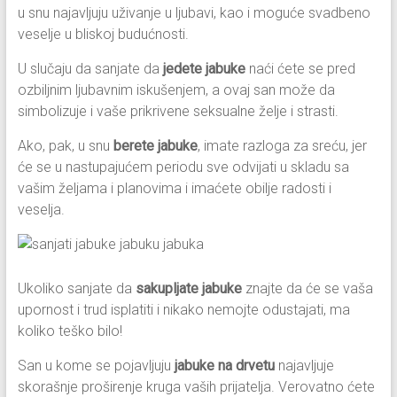
u snu najavljuju uživanje u ljubavi, kao i moguće svadbeno
veselje u bliskoj budućnosti.
U slučaju da sanjate da
jedete jabuke
naći ćete se pred
ozbiljnim ljubavnim iskušenjem, a ovaj san može da
simbolizuje i vaše prikrivene seksualne želje i strasti.
Ako, pak, u snu
berete jabuke
, imate razloga za sreću, jer
će se u nastupajućem periodu sve odvijati u skladu sa
vašim željama i planovima i imaćete obilje radosti i
veselja.
Ukoliko sanjate da
sakupljate jabuke
znajte da će se vaša
upornost i trud isplatiti i nikako nemojte odustajati, ma
koliko teško bilo!
San u kome se pojavljuju
jabuke na drvetu
najavljuje
skorašnje proširenje kruga vaših prijatelja. Verovatno ćete