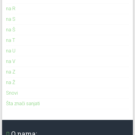
na R
na S
na Š
na T
na U
na V
na Z
na Ž
Snovi
Šta znači sanjati
O nama: