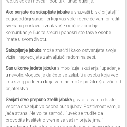
rad.Uslediće i novčani dobitak i unapredjenje.
Ako sanjate da sakupljate jabuke
u snu,vaši bliski prijatelji i
dugogodišnji saradnici koji vas vole i cene će vam prirediti
svečanu proslavu u znak vaše odlične saradnje i
komunikacije.Budite srećni i ponosni što takve osobe
imate u svom životu.
Sakupljanje jabuka
može značiti i kako ostvarujete svoje
vizije i napredujete zahvaljujući radom na sebi.
San u kome jedete jabuke
simbolizuje iskušenja i upadanje
u nevolje.Moguće je da ćete se zaljubiti u osobu koja već
ima svog partnera i koja vam ne može pružiti ništa više od
prijateljstva.
Sanjati drvo prepuno zrelih jabuka
govori o vama da ste
veoma druželjubiva osoba puna ljubavi.Pozitivnost vam je
jača strana .Ne volite samoću i uvek se trudite da
provodite kvalitetno vreme sa vašim prijateljima ili
porodicom.Težite ka tome da imate dosta novih i iskrenih