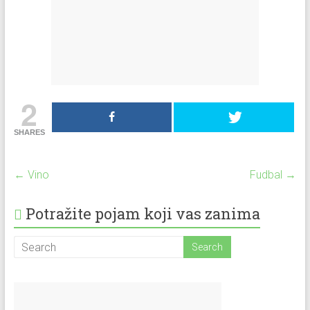
2
SHARES
←
Vino
Fudbal
→
Potražite pojam koji vas zanima