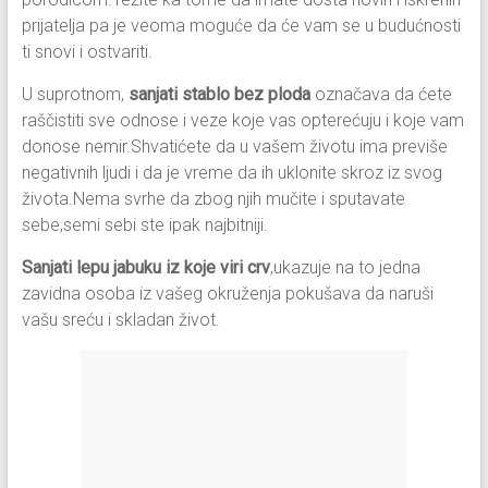
prijatelja pa je veoma moguće da će vam se u budućnosti
ti snovi i ostvariti.
U suprotnom,
sanjati stablo bez ploda
označava da ćete
raščistiti sve odnose i veze koje vas opterećuju i koje vam
donose nemir.Shvatićete da u vašem životu ima previše
negativnih ljudi i da je vreme da ih uklonite skroz iz svog
života.Nema svrhe da zbog njih mučite i sputavate
sebe,semi sebi ste ipak najbitniji.
Sanjati lepu jabuku iz koje viri crv
,ukazuje na to jedna
zavidna osoba iz vašeg okruženja pokušava da naruši
vašu sreću i skladan život.