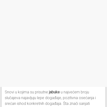
Snovi u kojima su prisutne
jabuke
u najvećem broju
slučajeva najavljuju lepe događaje, pozitivna osećanja i
srećan ishod konkretnih događaja. Šta znači sanjati