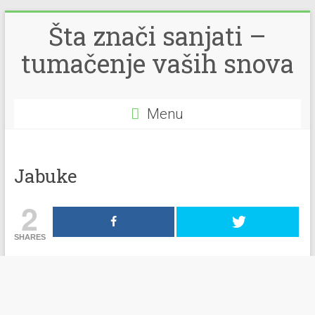
Šta znači sanjati –
tumačenje vaših snova
Menu
Jabuke
2
SHARES