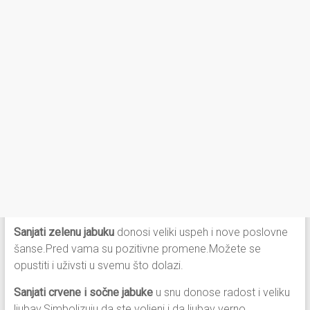
Sanjati zelenu jabuku
donosi veliki uspeh i nove poslovne
šanse.Pred vama su pozitivne promene.Možete se
opustiti i uživsti u svemu što dolazi.
Sanjati crvene i sočne jabuke
u snu donose radost i veliku
ljubav.Simbolizuju da ste voljeni i da ljubav verno