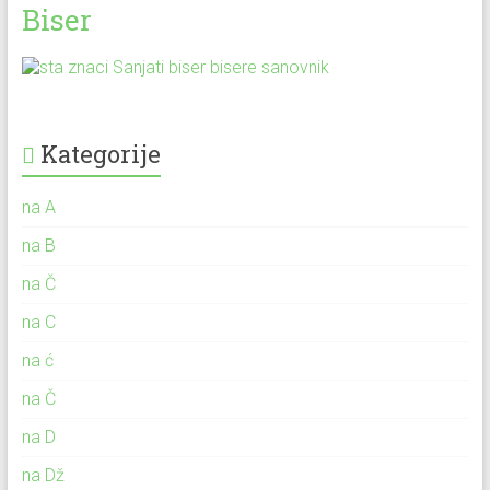
Biser
Kategorije
na A
na B
na Č
na C
na ć
na Č
na D
na Dž