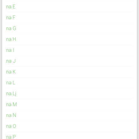
na E
na F
na G
na H
na I
na J
na K
na L
na Lj
na M
na N
na O
na P