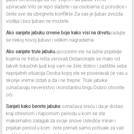
uzvraćate.Vrlo se lepo slažete i sa osobama iz porodice i
činite sve da izbegnete konflikte.Za vas je ljubav zvezda
vodilja i bez ljubavi ne možete.
Ako sanjate jabuku crvene boje kako visi na drvetu
,radujte
se nekoj novoj ljubavi i velikim nagradama.
Ako sanjate trule jabuku
,upozoreni ste na lažne prijatelje
kojima ne treba ništa verovati.Distancirajte se malo od
takvih toksičnih ljudi koji vam ne žele dobro i zaštitite sebe
neprijatnih situacija.Osoba kojoj ste se poveravali će vas u
skorije vreme izdati a da i ne trepne. Trule jabuke
označavaju neverestvo i konstantnu brigu.Dobro otvorite
oči.
Sanjati kako berete jabuke
označava sreću i da je došao
kraj stresnom i napornom periodu u kom se ste
maksimalno zalagali za svoje snove.Uslediće miran i
prijatan period u kom ćete primati samo pohvale za vaš