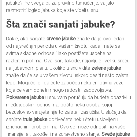
jabuke?Pre svega bi, za pravilno tumačenje, valjalo
razmotriti izgled jabuka koje ste videli u snu.
Šta znači sanjati jabuke?
Dakle, ako sanjate
crvene jabuke
znajte da je ovo jedan
od najsrećnijih perioda u vašem životu, kada imate sa
svima skladne odnose i lako postižete uspehe na
različitim poljima. Ovaj san, takođe, najavljuje i veliku sreću
na ljubavnom planu. Ukoliko u snu vidite
zelene jabuke
znajte da će se u vašem životu uskoro desiti nešto zaista
lepo. Moguće je i da ćete započeti neku emotivnu vezu
koja će vam doneti mnogo radosti i zadovoljstva.
Pokvarene jabuke
u snu vam poručuju da budete obazrivi u
međuljudskim odnosima, pošto neka osoba kojoj
bezuslovno verujete nije to zaista i zaslužila. U slučaju da
sanjate
trule jabuke
doživećete neku štetu uslovljenu
iznenadnim problemima. Ovo se može odnositi na vaše
finansije, ali, takođe, i na zdravstveno stanje.
Sveže jabuke