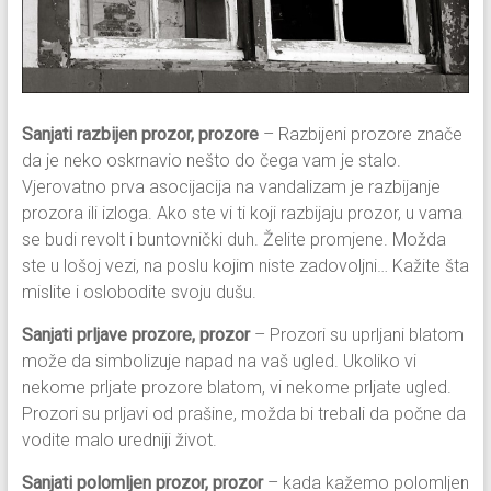
Sanjati razbijen prozor, prozore
– Razbijeni prozore znače
da je neko oskrnavio nešto do čega vam je stalo.
Vjerovatno prva asocijacija na vandalizam je razbijanje
prozora ili izloga. Ako ste vi ti koji razbijaju prozor, u vama
se budi revolt i buntovnički duh. Želite promjene. Možda
ste u lošoj vezi, na poslu kojim niste zadovoljni… Kažite šta
mislite i oslobodite svoju dušu.
Sanjati prljave prozore, prozor
– Prozori su uprljani blatom
može da simbolizuje napad na vaš ugled. Ukoliko vi
nekome prljate prozore blatom, vi nekome prljate ugled.
Prozori su prljavi od prašine, možda bi trebali da počne da
vodite malo uredniji život.
Sanjati polomljen prozor, prozor
– kada kažemo polomljen