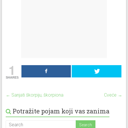
1
SHARES
←
Sanjati škorpiju, škorpiona
Cveće
→
Potražite pojam koji vas zanima