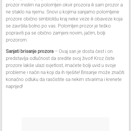
prozor mislim na polomljen okvir prozora ili sam prozor a
ne staklo na njemu. Snovi u kojima sanjamo polomljene
prozore obično simblolišu kraj neke veze ili obaveze koja
se završila bolno po vas. Polomljen prozor je teško
popraviti pa se obično zamjeni novim, jačim, bolji
prozorom.
Sanjati brisanje prozora
– Ovaj san je dosta čest i on
predstavlja odlučnost da sredite svoj život! Kroz čiste
prozore lakše ulazi svjetlost, imaćete bolji uvid u svoje
probleme i način na koji da ih riješite! Brisanje može značiti
konačno odluku da rasčistite sa nekim stvarima i krenete
naprijed!