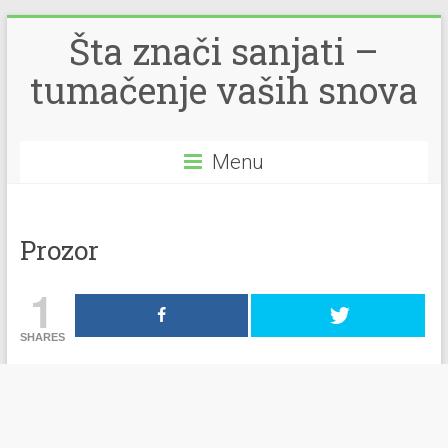
Šta znači sanjati –
tumačenje vaših snova
Menu
Prozor
1
SHARES