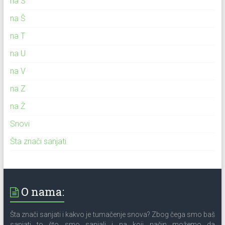
na S
na Š
na T
na U
na V
na Z
na Ž
Snovi
Šta znači sanjati
O nama:
Šta znači sanjati i kakvo je tumačenje snova? Zbog čega smo baš
sanjati to što smo sanjali i na koji način možemo da