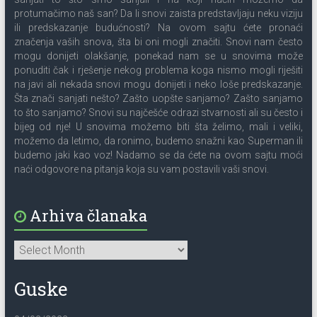
protumačimo naš san? Da li snovi zaista predstavljaju neku viziju
ili predskazanje budućnosti? Na ovom sajtu ćete pronaći
značenja vaših snova, šta bi oni mogli značiti. Snovi nam često
mogu donijeti olakšanje, ponekad nam se u snovima može
ponuditi čak i rješenje nekog problema koga nismo mogli riješiti
na javi ali nekada snovi mogu donijeti i neko loše predskazanje.
Šta znači sanjati nešto? Zašto uopšte sanjamo? Zašto sanjamo
to što sanjamo? Snovi su najčešće odrazi stvarnosti ali su često i
bijeg od nje! U snovima možemo biti šta želimo, mali i veliki,
možemo da letimo, da ronimo, budemo snažni kao Superman ili
budemo jaki kao voz! Nadamo se da ćete na ovom sajtu moći
naći odgovore na pitanja koja su vam postavili vaši snovi.
Arhiva članaka
Guske