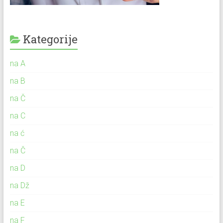
Kategorije
na A
na B
na Č
na C
na ć
na Č
na D
na Dž
na E
na F