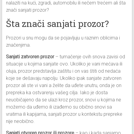
nalaziti na kući, zgradi, automobilu ili nečem trećem ali šta
znači sanjati prozor?
Šta znači sanjati prozor?
Prozori u snu mogu da se pojavljuju u raznim oblicima i
značenjima.
Sanjati zatvoren prozor
– tumačenje ovih snova zavisi od
situacije u kojima sanjate ovo. Ukoliko je vani mećava ili
oluja, prozor predstavlja zaštitu i on vas štiti od nedaća
koje se dešavaju napolju. Ukoliko ipak sanjate zatvoren
prozor ali ste vi vani a želite da uđete unutru, onda je on
prepreka ka ostvarenju vašeg cilja. Iako je dosta
neuobičajeno da se ulazi kroz prozor, snovi u kojima ne
možemo da uđemo ili izađemo su obično snovi sa
vratima ili kapijama, sanjati prozor u kontekstu prepreke
nije neobično.
Sanjati otvoren prozor ili prozore
– kao i kada sanjamo