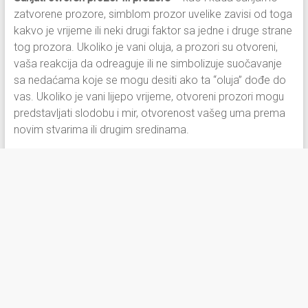
zatvorene prozore, simblom prozor uvelike zavisi od toga
kakvo je vrijeme ili neki drugi faktor sa jedne i druge strane
tog prozora. Ukoliko je vani oluja, a prozori su otvoreni,
vaša reakcija da odreaguje ili ne simbolizuje suočavanje
sa nedaćama koje se mogu desiti ako ta “oluja” dođe do
vas. Ukoliko je vani lijepo vrijeme, otvoreni prozori mogu
predstavljati slodobu i mir, otvorenost vašeg uma prema
novim stvarima ili drugim sredinama.