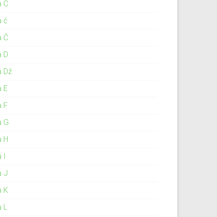
a C
a ć
a Č
a D
a Dž
a E
a F
a G
a H
 I
a J
a K
a L