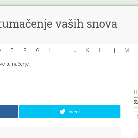
– tumačenje vaših snova
Đ
E
F
G
H
I
J
K
L
Lj
M
hovo tumačenje
z
Tweet