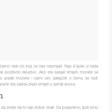
mo neki vic koji će nas nasmijati. Nas ili ljude iz naše
jek pozitivno iskustvo. Ako ste sanjali smijeh, morate se
o uradili možete i sami već zaključiti o čemu se radi.
ćete šta zaista znači smijeh u zemlji snova.
h
 znate da to nije dobar znak. Da pojasnimo, ljudi smo,