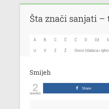
Šta znači sanjati 
A
B
C
Č
Ć
D
Dž
U
V
Z
Ž
Snovi čitalaca i nji
Smijeh
2
Share
SHARES