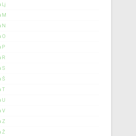
 Lj
a M
a N
a O
a P
a R
a S
a Š
a T
a U
a V
a Z
a Ž