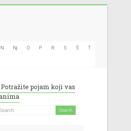
N
Nj
O
P
R
S
Š
T
Potražite pojam koji vas
anima