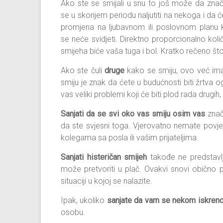
Ako ste se smijali u snu to još može da znač
se u skorijem periodu naljutiti na nekoga i da 
promjena na ljubavnom ili poslovnom planu
se neće svidjeti. Direktno proporcionalno količin
smijeha biće vaša tuga i bol. Kratko rečeno što s
Ako ste čuli
druge
kako se smiju, ovo već ima
smiju je znak da ćete u budućnosti biti žrtva 
vas veliki problemi koji će biti plod rada drugi
Sanjati da se svi oko vas smiju osim vas
znač
da ste svjesni toga. Vjerovatno nemate povjere
kolegama sa posla ili vašim prijateljima.
Sanjati histeričan smijeh
takođe ne predstavl
može pretvoriti u plač. Ovakvi snovi obično 
situaciji u kojoj se nalazite.
Ipak, ukoliko
sanjate da vam se nekom iskren
osobu.