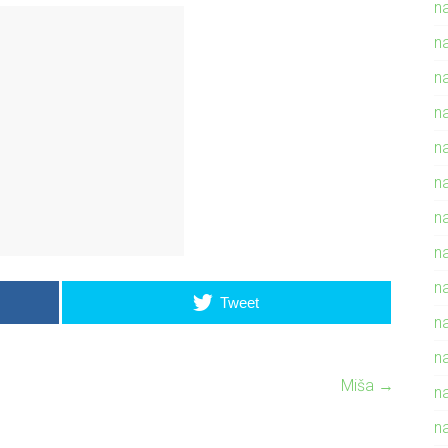
n
n
n
n
n
n
n
n
n
Tweet
na
n
Miša
→
n
n