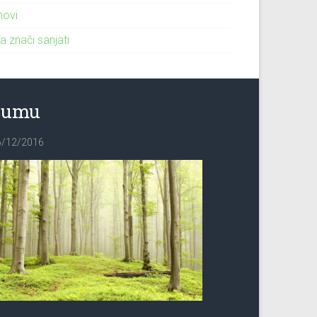
novi
a znači sanjati
Šumu
6/12/2016