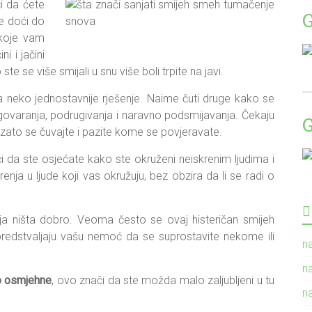
i da ćete
će doći do
 koje vam
i i jačini
te se više smijali u snu više boli trpite na javi.
 neko jednostavnije rješenje. Naime čuti druge kako se
ogovaranja, podrugivanja i naravno podsmijavanja. Čekaju
h, zato se čuvajte i pazite kome se povjeravate.
i da ste osjećate kako ste okruženi neiskrenim ljudima i
nja u ljude koji vas okružuju, bez obzira da li se radi o
ja ništa dobro. Veoma često se ovaj histeričan smijeh
predstvaljaju vašu nemoć da se suprostavite nekome ili
n
n
o osmjehne
, ovo znači da ste možda malo zaljubljeni u tu
n