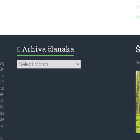
S
Št
Arhiva članaka
0
bog
čin
sta
ti?
šta
eti
iti
iti
oše
šte
su
! U
i,