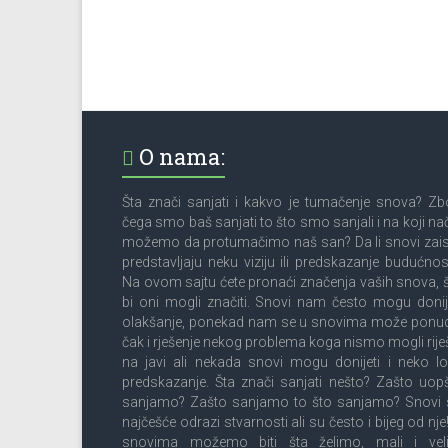
O nama:
Šta znači sanjati i kakvo je tumačenje snova? Z
čega smo baš sanjati to što smo sanjali i na koji na
možemo da protumačimo naš san? Da li snovi zai
predstavljaju neku viziju ili predskazanje budućnos
Na ovom sajtu ćete pronaći značenja vaših snova, 
bi oni mogli značiti. Snovi nam često mogu donij
olakšanje, ponekad nam se u snovima može ponud
čak i rješenje nekog problema koga nismo mogli riješ
na javi ali nekada snovi mogu donijeti i neko l
predskazanje. Šta znači sanjati nešto? Zašto uop
sanjamo? Zašto sanjamo to što sanjamo? Snovi 
najčešće odrazi stvarnosti ali su često i bijeg od nje
snovima možemo biti šta želimo, mali i velik