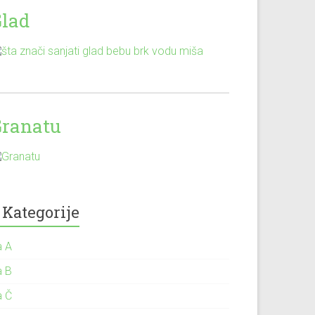
Glad
Granatu
Kategorije
a A
a B
a Č