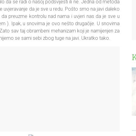
o da se radi o našoj podsvijesti ili ne. Jedna od metoda
e uvjeravanje da je sve u redu. Pošto smo na javi daleko
e da preuzme kontrolu nad nama i uvjeri nas da je sve u
blem ). Ipak, u snovima je ovo nešto drugačije. U snovima
 Zato sav taj obrambeni mehanizam koji je namijenjen za
mijemo se sami sebi zbog tuge na javi. Ukratko tako.
K