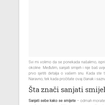
Svi mi volimo da se ponekada našalimo, ispriča
okoline. Međutim, sanjati smijeh i nije baš uvi
prvo sjetiti detalja o vašem snu. Kada ste t
Naravno, tek kada pročitate ovaj članak i sazna
Šta znači sanjati smije
Sanjati sebe kako se smijete
– odmah morate da