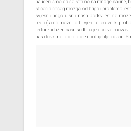
naučeni smo da se štitimo na mnoge načine, bil
štićenja našeg mozga od briga i problema jest
svjesniji nego u snu, naša podsvijest ne mož
redu ( a da može to bi vjerujte bio veliki pro
jedini zadužen našu sudbinu je upravo mozak.
nas dok smo budni bude upotrijebljen u snu. S