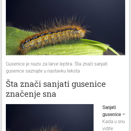
Gusenice je naziv za larve leptira. Šta znači sanjati
gusenice saznajte u nastavku teksta.
Šta znači sanjati gusenice
značenje sna
Sanjati
gusenice –
Kada u snu
vidite