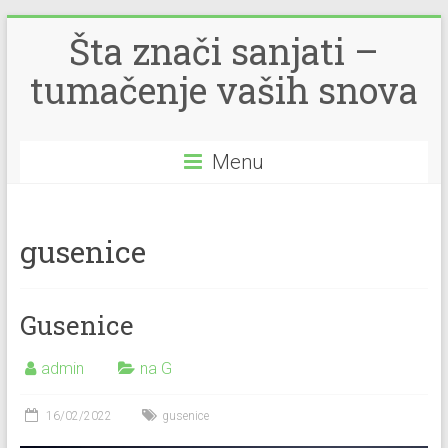
Šta znači sanjati –
tumačenje vaših snova
Menu
gusenice
Gusenice
admin
na G
16/02/2022
gusenice