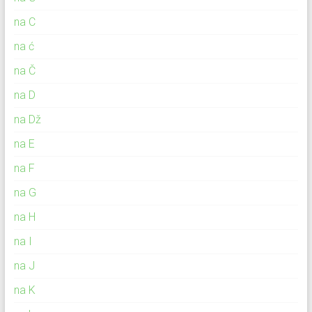
na C
na ć
na Č
na D
na Dž
na E
na F
na G
na H
na I
na J
na K