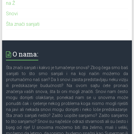
na Ž
Snovi
Šta znači sanjati
O nama:
Šta znači sanjati i kakvo je tumačenje snova? Zbog čega smo baš
sanjati to što smo sanjali i na koji način možemo da
protumačimo naš san? Da li snovi zaista predstavljaju neku viziju
ili predskazanje budućnosti? Na ovom sajtu ćete pronaći
značenja vaših snova, šta bi oni mogli značiti. Snovi nam često
mogu donijeti olakšanje, ponekad nam se u snovima može
ponuditi čak i rješenje nekog problema koga nismo mogli riješiti
na javi ali nekada snovi mogu donijeti i neko loše predskazanje.
Šta znači sanjati nešto? Zašto uopšte sanjamo? Zašto sanjamo
to što sanjamo? Snovi su najčešće odrazi stvarnosti ali su često i
bijeg od nje! U snovima možemo biti šta želimo, mali i veliki,
možemo da letimo, da ronimo, budemo snažni kao Superman ili