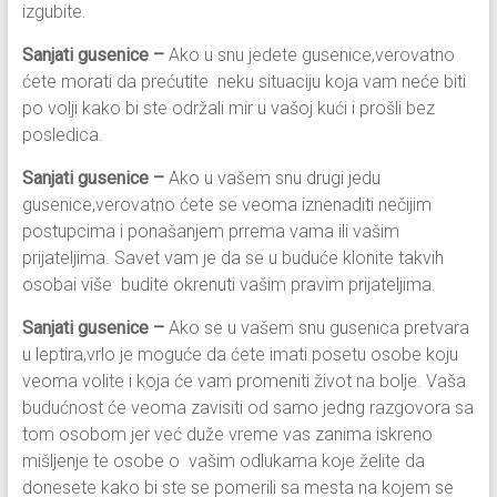
izgubite.
Sanjati gusenice –
Ako u snu jedete gusenice,verovatno
ćete morati da prećutite neku situaciju koja vam neće biti
po volji kako bi ste održali mir u vašoj kući i prošli bez
posledica.
Sanjati gusenice –
Ako u vašem snu drugi jedu
gusenice,verovatno ćete se veoma iznenaditi nečijim
postupcima i ponašanjem prrema vama ili vašim
prijateljima. Savet vam je da se u buduće klonite takvih
osobai više budite okrenuti vašim pravim prijateljima.
Sanjati gusenice –
Ako se u vašem snu gusenica pretvara
u leptira,vrlo je moguće da ćete imati posetu osobe koju
veoma volite i koja će vam promeniti život na bolje. Vaša
budućnost će veoma zavisiti od samo jedng razgovora sa
tom osobom jer već duže vreme vas zanima iskreno
mišljenje te osobe o vašim odlukama koje želite da
donesete kako bi ste se pomerili sa mesta na kojem se