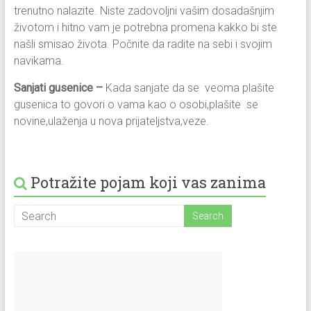
trenutno nalazite. Niste zadovoljni vašim dosadašnjim
životom i hitno vam je potrebna promena kakko bi ste
našli smisao života. Počnite da radite na sebi i svojim
navikama.
Sanjati gusenice –
Kada sanjate da se veoma plašite
gusenica to govori o vama kao o osobi,plašite se
novine,ulaženja u nova prijateljstva,veze.
Potražite pojam koji vas zanima