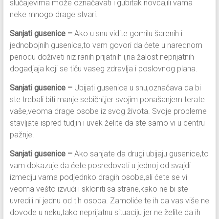
slučajevima može označavati i gubitak novca,ili vama
neke mnogo drage stvari.
Sanjati gusenice –
Ako u snu vidite gomilu šarenih i
jednobojnih gusenica,to vam govori da ćete u narednom
periodu doživeti niz ranih prijatnih i,na žalost neprijatnih
dogadjaja koji se tiču vaseg zdravlja i poslovnog plana.
Sanjati gusenice –
Ubijati gusenice u snu,označava da bi
ste trebali biti manje sebični,jer svojim ponašanjem terate
vaše,veoma drage osobe iz svog života. Svoje probleme
stavljate ispred tudjih i uvek želite da ste samo vi u centru
pažnje.
Sanjati gusenice –
Ako sanjate da drugi ubijaju gusenice,to
vam dokazuje da ćete posredovati u jednoj od svajdi
izmedju vama podjednko dragih osoba,ali ćete se vi
veoma vešto izvući i skloniti sa strane,kako ne bi ste
uvredili ni jednu od tih osoba. Zamoliće te ih da vas više ne
dovode u neku,tako neprijatnu situaciju jer ne želite da ih