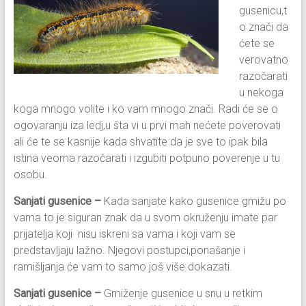
gusenicu,t
o znači da
ćete se
verovatno
razočarati
u nekoga
koga mnogo volite i ko vam mnogo znači. Radi će se o
ogovaranju iza ledj,u šta vi u prvi mah nećete poverovati
ali će te se kasnije kada shvatite da je sve to ipak bila
istina veoma razočarati i izgubiti potpuno poverenje u tu
osobu.
Sanjati gusenice –
Kada sanjate kako gusenice gmižu po
vama to je siguran znak da u svom okruženju imate par
prijatelja koji nisu iskreni sa vama i koji vam se
predstavljaju lažno. Njegovi postupci,ponašanje i
ramišljanja će vam to samo još više dokazati.
Sanjati gusenice –
Gmiženje gusenice u snu u retkim