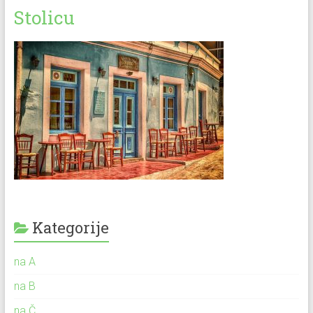
Stolicu
Kategorije
na A
na B
na Č