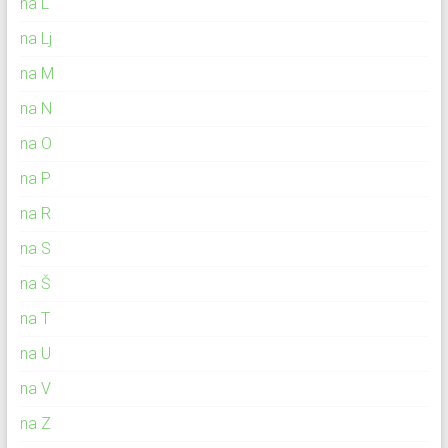
na L
na Lj
na M
na N
na O
na P
na R
na S
na Š
na T
na U
na V
na Z