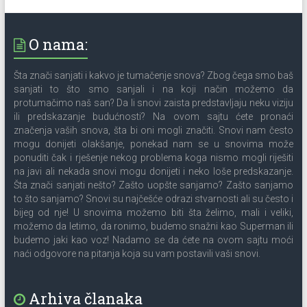
O nama:
Šta znači sanjati i kakvo je tumačenje snova? Zbog čega smo baš
sanjati to što smo sanjali i na koji način možemo da
protumačimo naš san? Da li snovi zaista predstavljaju neku viziju
ili predskazanje budućnosti? Na ovom sajtu ćete pronaći
značenja vaših snova, šta bi oni mogli značiti. Snovi nam često
mogu donijeti olakšanje, ponekad nam se u snovima može
ponuditi čak i rješenje nekog problema koga nismo mogli riješiti
na javi ali nekada snovi mogu donijeti i neko loše predskazanje.
Šta znači sanjati nešto? Zašto uopšte sanjamo? Zašto sanjamo
to što sanjamo? Snovi su najčešće odrazi stvarnosti ali su često i
bijeg od nje! U snovima možemo biti šta želimo, mali i veliki,
možemo da letimo, da ronimo, budemo snažni kao Superman ili
budemo jaki kao voz! Nadamo se da ćete na ovom sajtu moći
naći odgovore na pitanja koja su vam postavili vaši snovi.
Arhiva članaka