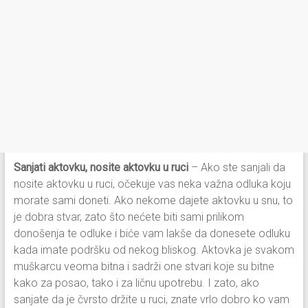
Sanjati aktovku, nosite aktovku u ruci
– Ako ste sanjali da
nosite aktovku u ruci, očekuje vas neka važna odluka koju
morate sami doneti. Ako nekome dajete aktovku u snu, to
je dobra stvar, zato što nećete biti sami prilikom
donošenja te odluke i biće vam lakše da donesete odluku
kada imate podršku od nekog bliskog. Aktovka je svakom
muškarcu veoma bitna i sadrži one stvari koje su bitne
kako za posao, tako i za ličnu upotrebu. I zato, ako
sanjate da je čvrsto držite u ruci, znate vrlo dobro ko vam