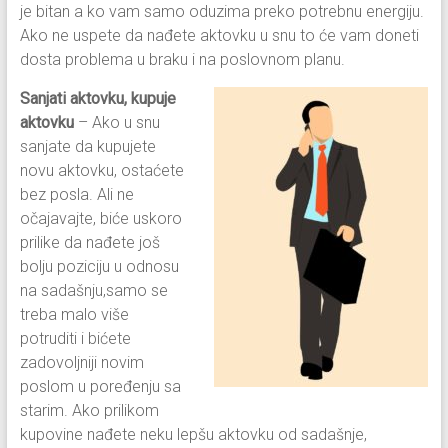
je bitan a ko vam samo oduzima preko potrebnu energiju.
Ako ne uspete da nađete aktovku u snu to će vam doneti
dosta problema u braku i na poslovnom planu.
Sanjati aktovku, kupuje
aktovku
– Ako u snu
sanjate da kupujete
novu aktovku, ostaćete
bez posla. Ali ne
očajavajte, biće uskoro
prilike da nađete još
bolju poziciju u odnosu
na sadašnju,samo se
treba malo više
potruditi i bićete
zadovoljniji novim
poslom u poređenju sa
starim. Ako prilikom
kupovine nađete neku lepšu aktovku od sadašnje,