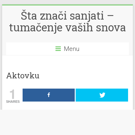
Šta znači sanjati –
tumačenje vaših snova
Menu
Aktovku
1
SHARES