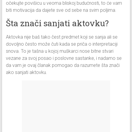
očekujte povišicu u veoma bliskoj budućnosti, to će vam
biti motivacija da dajete sve od sebe na svim poljima.
Šta znači sanjati aktovku?
Aktovka nije baš tako čest predmet koji se sanja ali se
dovoljno često može čuti kada se priča o interpretaciji
snova. To je tašna u kojoj muškarci nose bitne stvari
vezane za svoj posao i poslovne sastanke, i nadamo se
da vam je ovaj članak pomogao da razumete šta znači
ako sanjati aktovku.