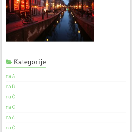
Kategorije
na A
na B
na Č
na C
na ć
na Č