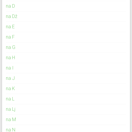
na D
na Dž
na E
na F
na G
na H
na I
na J
na K
na L
na Lj
na M
na N