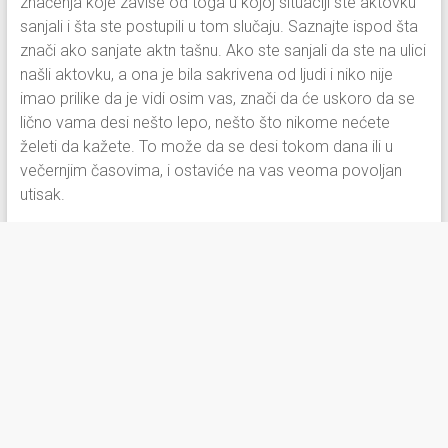
značenja koje zavise od toga u kojoj situaciji ste aktovku
sanjali i šta ste postupili u tom slučaju. Saznajte ispod šta
znači ako sanjate aktn tašnu. Ako ste sanjali da ste na ulici
našli aktovku, a ona je bila sakrivena od ljudi i niko nije
imao prilike da je vidi osim vas, znači da će uskoro da se
lično vama desi nešto lepo, nešto što nikome nećete
želeti da kažete. To može da se desi tokom dana ili u
večernjim časovima, i ostaviće na vas veoma povoljan
utisak.