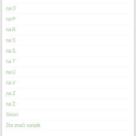
na O
na P
na R
na S
na Š
na T
na U
na V
na Z
na Ž
Snovi
Šta znači sanjati