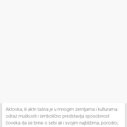
Aktovka, ili aktn tašna je u mnogim zemljama i kulturama
odraz muškosti i simbolično predstavlja sposobnost
čoveka da se brine o sebi ali i svojim najbližima, porodici,