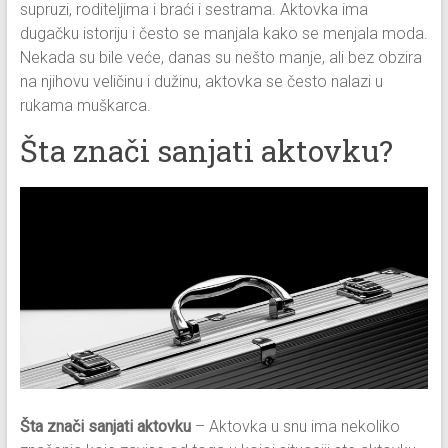
supruzi, roditeljima i braći i sestrama. Aktovka ima
dugačku istoriju i često se manjala kako se menjala moda.
Nekada su bile veće, danas su nešto manje, ali bez obzira
na njihovu veličinu i dužinu, aktovka se često nalazi u
rukama muškarca.
Šta znači sanjati aktovku?
Šta znači sanjati aktovku
– Aktovka u snu ima nekoliko