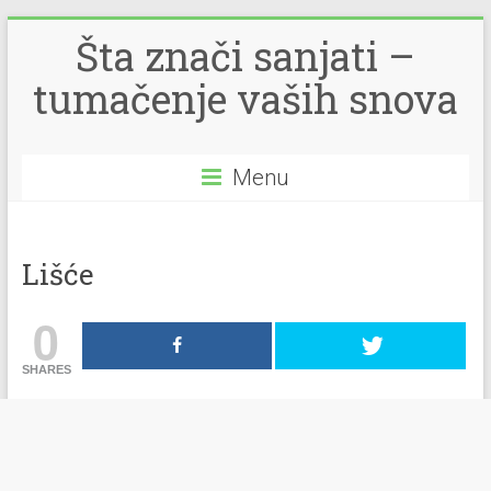
Šta znači sanjati –
tumačenje vaših snova
Menu
Lišće
0
SHARES