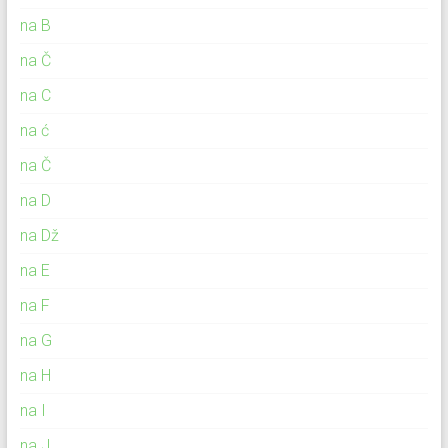
na B
na Č
na C
na ć
na Č
na D
na Dž
na E
na F
na G
na H
na I
na J