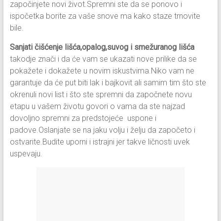
započinjete novi život.Spremni ste da se ponovo i
ispočetka borite za vaše snove ma kako staze trnovite
bile.
Sanjati čišćenje lišća,opalog,suvog i smežuranog
lišća
takodje znači i da će vam se ukazati nove prilike da se
pokažete i dokažete u novim iskustvima.Niko vam ne
garantuje da će put biti lak i bajkovit ali samim tim što ste
okrenuli novi list i što ste spremni da započnete novu
etapu u vašem životu govori o vama da ste najzad
dovoljno spremni za predstojeće uspone i
padove.Oslanjate se na jaku volju i želju da započeto i
ostvarite.Budite uporni i istrajni jer takve ličnosti uvek
uspevaju.