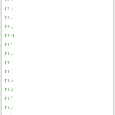
na K
na L
na Lj
na M
na N
na O
na P
na R
na S
na Š
na T
na U