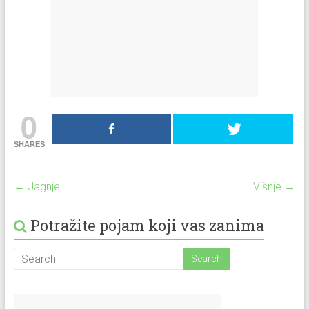
0
SHARES
←
Jagnje
Višnje
→
Potražite pojam koji vas zanima