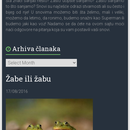
Šta znači sanjati nešto? Zašto uopšte sanjamo? Zašto sanjamo
to što sanjamo? Snovi su najčešće odrazi stvarnosti ali su često i
bijeg od nje! U snovima možemo biti šta želimo, mali i veliki,
možemo da letimo, da ronimo, budemo snažni kao Superman ili
budemo jaki kao voz! Nadamo se da ćete na ovom sajtu moći
naći odgovore na pitanja koja su vam postavili vaši snovi.
Arhiva članaka
Žabe ili žabu
17/08/2016