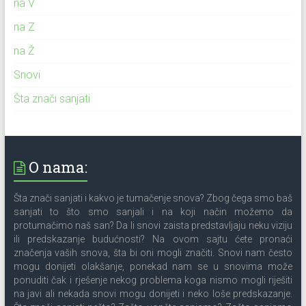
na V
na Z
na Ž
Snovi
Šta znači sanjati
O nama:
Šta znači sanjati i kakvo je tumačenje snova? Zbog čega smo baš
sanjati to što smo sanjali i na koji način možemo da
protumačimo naš san? Da li snovi zaista predstavljaju neku viziju
ili predskazanje budućnosti? Na ovom sajtu ćete pronaći
značenja vaših snova, šta bi oni mogli značiti. Snovi nam često
mogu donijeti olakšanje, ponekad nam se u snovima može
ponuditi čak i rješenje nekog problema koga nismo mogli riješiti
na javi ali nekada snovi mogu donijeti i neko loše predskazanje.