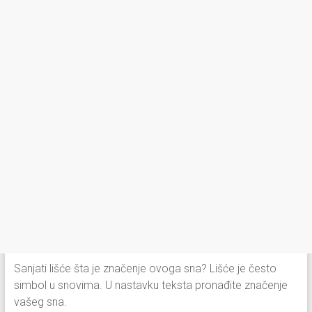
Sanjati lišće šta je značenje ovoga sna? Lišće je često
simbol u snovima. U nastavku teksta pronađite značenje
vašeg sna.