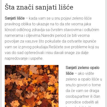
Šta znači sanjati lišće
Sanjati lišće
– kada vam se u snu pojavi zeleno lišće
pravilnog oblika to ukazuje na to da ste veoma jaka
ličnost odličnog zdravlja sa čvrstim stavovima i odlučnim
namerama i ciljevima.Naredni period će biti veoma
povoljan za vas,sve što pokušate da ostvarite ispuniće
vam se iz prvog pokušaja.Rešićete sve probleme koji su
vas do sad opterećivali i nisu davali snage za dalje
napredovanje i uspehe.
Sanjati zeleno opalo
lišće
– ako vidite
zeleno a opalo lišće u
snu,to govori o tome
da će vam se draga
osoba,partner ili član
porodice odseliti ali