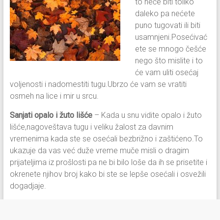
to neće biti toliko
daleko pa nećete
puno tugovati ili biti
usamnjeni.Posećivać
ete se mnogo češće
nego što mislite i to
će vam uliti osećaj
voljenosti i nadomestiti tugu.Ubrzo će vam se vratiti
osmeh na lice i mir u srcu.
Sanjati opalo i žuto lišće
– Kada u snu vidite opalo i žuto
lišće,nagoveštava tugu i veliku žalost za davnim
vremenima kada ste se osećali bezbrižno i zaštićeno.To
ukazuje da vas već duže vreme muče misli o dragim
prijateljima iz prošlosti pa ne bi bilo loše da ih se prisetite i
okrenete njihov broj kako bi ste se lepše osećali i osvežili
dogadjaje.