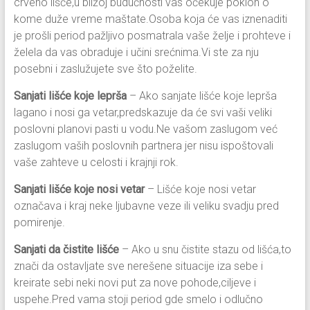
crveno lišće,u bližoj budućnosti vas očekuje poklon o
kome duže vreme maštate.Osoba koja će vas iznenaditi
je prošli period pažljivo posmatrala vaše želje i prohteve i
želela da vas obraduje i učini srećnima.Vi ste za nju
posebni i zaslužujete sve što poželite.
Sanjati lišće koje leprša
– Ako sanjate lišće koje leprša
lagano i nosi ga vetar,predskazuje da će svi vaši veliki
poslovni planovi pasti u vodu.Ne vašom zaslugom već
zaslugom vaših poslovnih partnera jer nisu ispoštovali
vaše zahteve u celosti i krajnji rok.
Sanjati lišće koje nosi vetar
– Lišće koje nosi vetar
označava i kraj neke ljubavne veze ili veliku svadju pred
pomirenje.
Sanjati da čistite lišće
– Ako u snu čistite stazu od lišća,to
znači da ostavljate sve nerešene situacije iza sebe i
kreirate sebi neki novi put za nove pohode,ciljeve i
uspehe.Pred vama stoji period gde smelo i odlučno