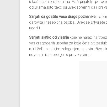
u koštac sa problemima .Vaši prijatelji i porodi
odlukama.Isto tako su uvek spremni da i oni
Sanjati da gostite vaše drage poznanike
slatki
darovita i nesebična osoba .Uvek se žrtvujete 
ugodili.
Sanjati slatko od višanja
koje ne nalazi na trpezi
vas dragocenih uspeha za koje ćete biti zaslužn
mir i želju za daljim zalaganjem na svim životn
novca ali rasporedjen u pravo vreme.