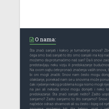
O nama:
Šta znači sanjati i kakvo je tumačenje snova? Z
čega smo baš sanjati to što smo sanjali i na koji na
možemo da protumačimo naš san? Da li snovi zai
predstavljaju neku viziju ili predskazanje budućnos
Na ovom sajtu ćete pronaći značenja vaših snova, 
bi oni mogli značiti. Snovi nam često mogu donij
olakšanje, ponekad nam se u snovima može ponud
čak i rješenje nekog problema koga nismo mogli riješ
na javi ali nekada snovi mogu donijeti i neko l
predskazanje. Šta znači sanjati nešto? Zašto uop
sanjamo? Zašto sanjamo to što sanjamo? Snovi 
najčešće odrazi stvarnosti ali su često i bijeg od nje
snovima možemo biti šta želimo, mali i velik