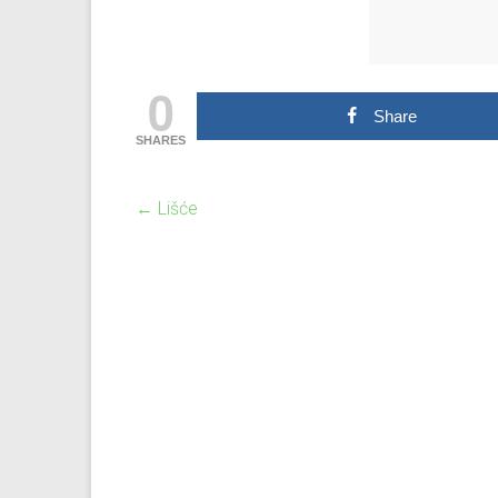
0
Share
SHARES
←
Lišće