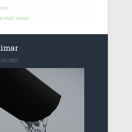
novi
a znači sanjati
Limar
1/01/2021