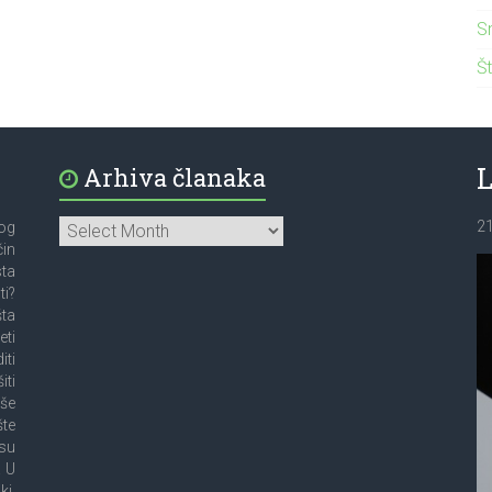
S
Št
Arhiva članaka
2
bog
čin
sta
ti?
šta
eti
iti
iti
oše
šte
su
! U
i,