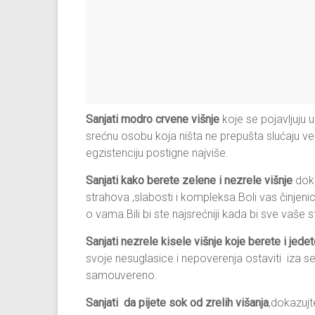
Sanjati modro crvene višnje
koje se pojavljuju 
srećnu osobu koja ništa ne prepušta slućaju v
egzistenciju postigne najviše.
Sanjati kako berete zelene i nezrele višnje
doka
strahova ,slabosti i kompleksa.Boli vas činjeni
o vama.Bili bi ste najsrećniji kada bi sve vaše s
Sanjati nezrele kisele višnje koje berete i jede
svoje nesuglasice i nepoverenja ostaviti iza s
samouvereno.
Sanjati da pijete sok od zrelih višanja
,dokazujt