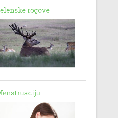
elenske rogove
enstruaciju