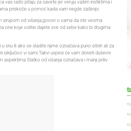
ca vas rado pitaju za savete jer veruju vašim instiktima i
 vama priskoče u pomoć kada vam negde zaškripi.
m sirupom od višanja,govori o vama da ste veoma
za one koje volitei dajete sve od sebe kako bi drugima
 u snu ili ako se sladite njime označava puno sitnih ali za
i isključivo vi sami.Takvi uspesi će vam doneti duševni
im aspektima.Slatko od višanja označava i manji priliv
n
n
n