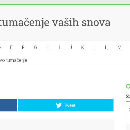
– tumačenje vaših snova
Đ
E
F
G
H
I
J
K
L
Lj
M
hovo tumačenje
z
Tweet