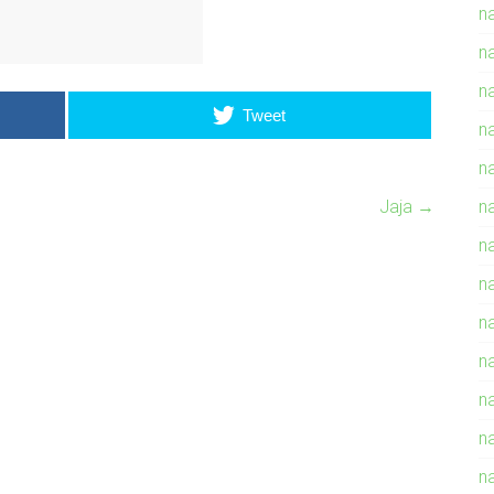
n
n
n
Tweet
n
n
Jaja
→
n
n
n
n
na
n
n
n