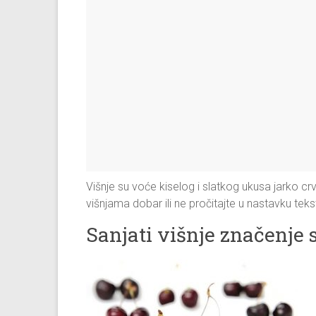
Višnje su voće kiselog i slatkog ukusa jarko crve
višnjama dobar ili ne pročitajte u nastavku teks
Sanjati višnje značenje 