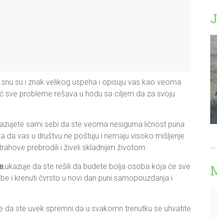
J
u snu su i znak velikog uspeha i opisuju vas kao veoma
eć sve probleme rešava u hodu sa ciljem da za svoju
zujete sami sebi da ste veoma nesigurna ličnost puna
ca da vas u društvu ne poštuju i nemaju visoko mišljenje
trahove prebrodili i živeli skladnijim životom.
te
,ukazuje da ste rešili da budete bolja osoba koja će sve
M
ebe i krenuti čvrsto u novi dan puni samopouzdanja i
e da ste uvek spremni da u svakomn trenutku se uhvatite