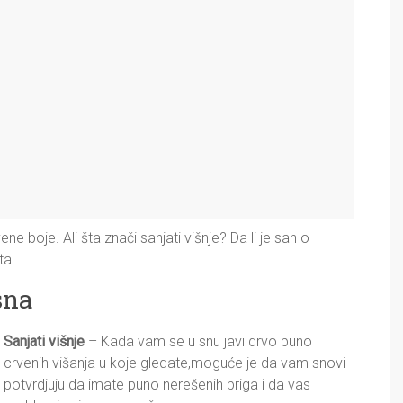
ne boje. Ali šta znači sanjati višnje? Da li je san o
ta!
sna
Sanjati višnje
– Kada vam se u snu javi drvo puno
crvenih višanja u koje gledate,moguće je da vam snovi
potvrdjuju da imate puno nerešenih briga i da vas