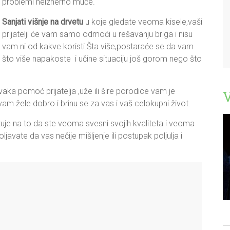
problemi neiznerno muče.
Sanjati višnje na drvetu
u koje gledate veoma kisele,vaši
prijatelji će vam samo odmoći u rešavanju briga i nisu
vam ni od kakve koristi.Šta više,postaraće se da vam
što više napakoste i učine situaciju još gorom nego što
svaka pomoć prijatelja ,uže ili šire porodice vam je
 vam žele dobro i brinu se za vas i vaš celokupni život.
zuje na to da ste veoma svesni svojih kvaliteta i veoma
javate da vas nečije mišljenje ili postupak poljulja i