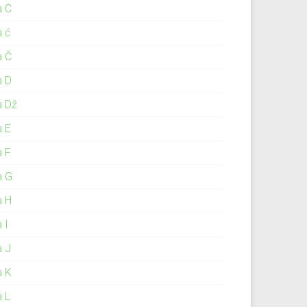
a C
a ć
a Č
a D
a Dž
a E
a F
a G
a H
 I
a J
a K
a L