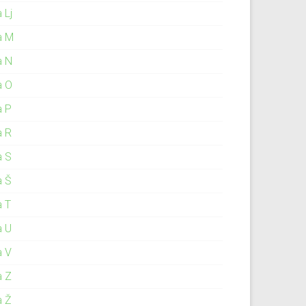
 Lj
a M
a N
a O
a P
a R
a S
a Š
a T
a U
a V
a Z
a Ž