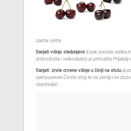
zaista i jeste.
Sanjati višnje sladunjave
ili pak previše slatke,
dobrodošla i velikodušno je prihvatite.Prijatelji
Sanjati zrele crvene višnje u činiji na stolu
,uka
samouvereni.Čvrsto stoji te na zemlji i ne dozvol
obeshrabri.