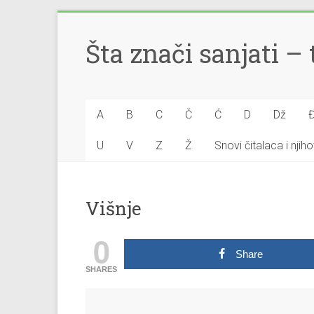
Šta znači sanjati 
A
B
C
Č
Ć
D
Dž
U
V
Z
Ž
Snovi čitalaca i nji
Višnje
0
Share
SHARES