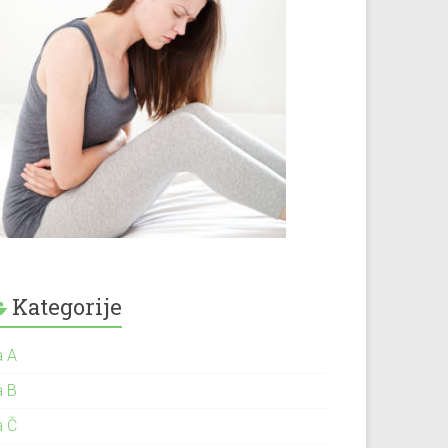
Kategorije
a A
a B
a Č