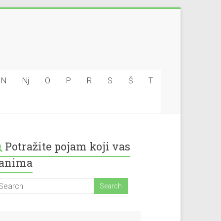
N
Nj
O
P
R
S
Š
T
Potražite pojam koji vas
anima