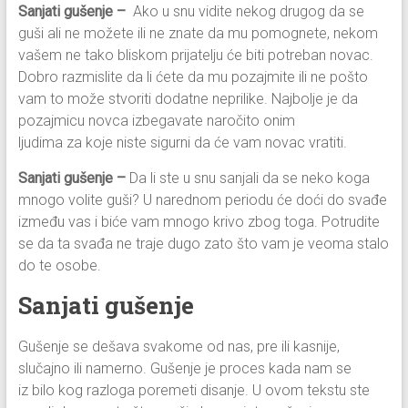
Sanjati gušenje –
Ako u snu vidite nekog drugog da se
guši ali ne možete ili ne znate da mu pomognete, nekom
vašem ne tako bliskom prijatelju će biti potreban novac.
Dobro razmislite da li ćete da mu pozajmite ili ne pošto
vam to može stvoriti dodatne neprilike. Najbolje je da
pozajmicu novca izbegavate naročito onim
ljudima za koje niste sigurni da će vam novac vratiti.
Sanjati gušenje –
Da li ste u snu sanjali da se neko koga
mnogo volite guši? U narednom periodu će doći do svađe
između vas i biće vam mnogo krivo zbog toga. Potrudite
se da ta svađa ne traje dugo zato što vam je veoma stalo
do te osobe.
Sanjati gušenje
Gušenje se dešava svakome od nas, pre ili kasnije,
slučajno ili namerno. Gušenje je proces kada nam se
iz bilo kog razloga poremeti disanje. U ovom tekstu ste