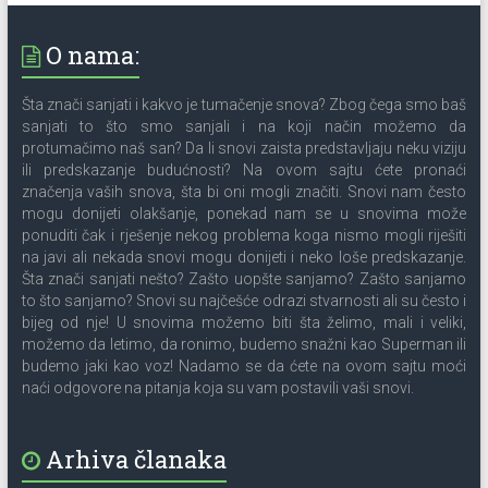
O nama:
Šta znači sanjati i kakvo je tumačenje snova? Zbog čega smo baš
sanjati to što smo sanjali i na koji način možemo da
protumačimo naš san? Da li snovi zaista predstavljaju neku viziju
ili predskazanje budućnosti? Na ovom sajtu ćete pronaći
značenja vaših snova, šta bi oni mogli značiti. Snovi nam često
mogu donijeti olakšanje, ponekad nam se u snovima može
ponuditi čak i rješenje nekog problema koga nismo mogli riješiti
na javi ali nekada snovi mogu donijeti i neko loše predskazanje.
Šta znači sanjati nešto? Zašto uopšte sanjamo? Zašto sanjamo
to što sanjamo? Snovi su najčešće odrazi stvarnosti ali su često i
bijeg od nje! U snovima možemo biti šta želimo, mali i veliki,
možemo da letimo, da ronimo, budemo snažni kao Superman ili
budemo jaki kao voz! Nadamo se da ćete na ovom sajtu moći
naći odgovore na pitanja koja su vam postavili vaši snovi.
Arhiva članaka