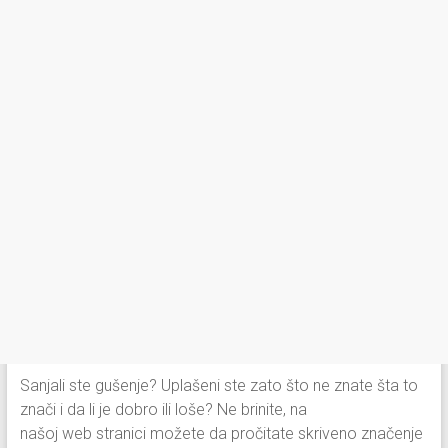
Sanjali ste gušenje? Uplašeni ste zato što ne znate šta to
znači i da li je dobro ili loše? Ne brinite, na
našoj web stranici možete da pročitate skriveno značenje