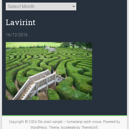
Lavirint
16/12/2016
Copyright © 2026
Šta znači sanjati – tumačenje vaših snova
. Powered by
WordPress
. Theme: Accelerate by
ThemeGrill
.