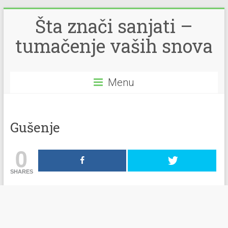
Šta znači sanjati –
tumačenje vaših snova
Menu
Gušenje
0
SHARES