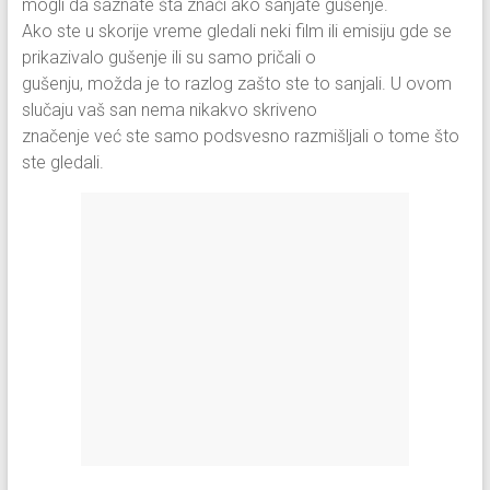
mogli da saznate šta znači ako sanjate gušenje.
Ako ste u skorije vreme gledali neki film ili emisiju gde se
prikazivalo gušenje ili su samo pričali o
gušenju, možda je to razlog zašto ste to sanjali. U ovom
slučaju vaš san nema nikakvo skriveno
značenje već ste samo podsvesno razmišljali o tome što
ste gledali.