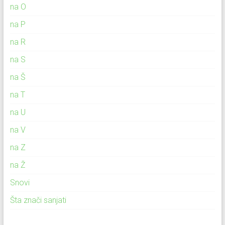
na O
na P
na R
na S
na Š
na T
na U
na V
na Z
na Ž
Snovi
Šta znači sanjati