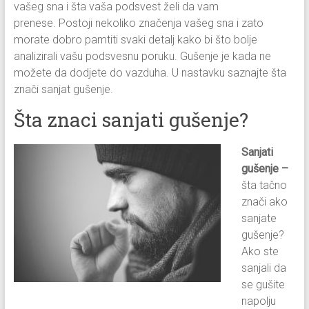
vašeg sna i šta vaša podsvest želi da vam
prenese. Postoji nekoliko značenja vašeg sna i zato
morate dobro pamtiti svaki detalj kako bi što bolje
analizirali vašu podsvesnu poruku. Gušenje je kada ne
možete da dodjete do vazduha. U nastavku saznajte šta
znači sanjat gušenje.
Šta znaci sanjati gušenje?
Sanjati
gušenje –
šta tačno
znači ako
sanjate
gušenje?
Ako ste
sanjali da
se gušite
napolju