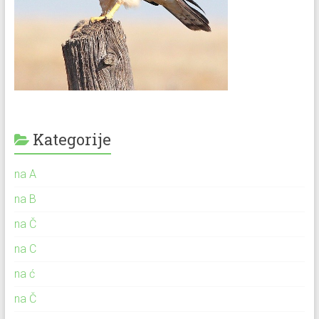
Kategorije
na A
na B
na Č
na C
na ć
na Č