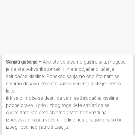
Sanjati gušenje –
Ako ste se stvarno gušili u snu, moguće
je da ste pokvarili stomak ili imate pojačano lučenje
želudačne kiseline. Ponekad sanjamo ono što nam se
stvarno dešava. Ako ste kasno večerali ili ste jeli nešto
ljuto
ili kiselo, može se desiti da vam se želudačna kiselina
popne pravo u grlo i zbog toga ćete sanjati da se
gušite zato što ćete stvarno ostati bez vazduha.
izbegavajte kasnu večeru i jedino nešto lagano kako bi
izbegli ovu neprijatnu situaciju.