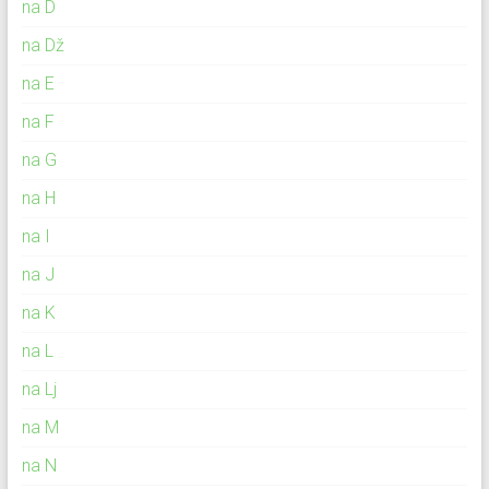
na D
na Dž
na E
na F
na G
na H
na I
na J
na K
na L
na Lj
na M
na N