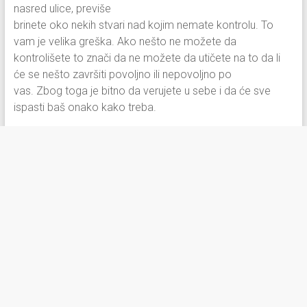
nasred ulice, previše
brinete oko nekih stvari nad kojim nemate kontrolu. To
vam je velika greška. Ako nešto ne možete da
kontrolišete to znači da ne možete da utičete na to da li
će se nešto završiti povoljno ili nepovoljno po
vas. Zbog toga je bitno da verujete u sebe i da će sve
ispasti baš onako kako treba.