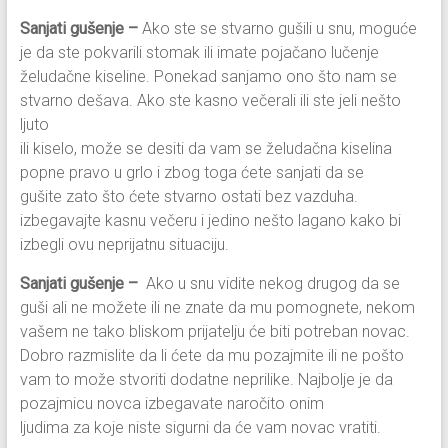
Sanjati gušenje –
Ako ste se stvarno gušili u snu, moguće
je da ste pokvarili stomak ili imate pojačano lučenje
želudačne kiseline. Ponekad sanjamo ono što nam se
stvarno dešava. Ako ste kasno večerali ili ste jeli nešto
ljuto
ili kiselo, može se desiti da vam se želudačna kiselina
popne pravo u grlo i zbog toga ćete sanjati da se
gušite zato što ćete stvarno ostati bez vazduha.
izbegavajte kasnu večeru i jedino nešto lagano kako bi
izbegli ovu neprijatnu situaciju.
Sanjati gušenje –
Ako u snu vidite nekog drugog da se
guši ali ne možete ili ne znate da mu pomognete, nekom
vašem ne tako bliskom prijatelju će biti potreban novac.
Dobro razmislite da li ćete da mu pozajmite ili ne pošto
vam to može stvoriti dodatne neprilike. Najbolje je da
pozajmicu novca izbegavate naročito onim
ljudima za koje niste sigurni da će vam novac vratiti.