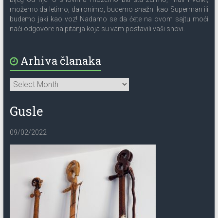
možemo da letimo, da ronimo, budemo snažni kao Superman ili
budemo jaki kao voz! Nadamo se da ćete na ovom sajtu moći
naći odgovore na pitanja koja su vam postavili vaši snovi.
Arhiva članaka
Gusle
09/02/2022