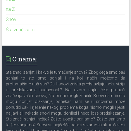
na Ž
Snovi
Šta znači sanjati
O nama:
Šta znači sanjati i kakvo je tumačenje snova? Zbog čega smo baš
sanjati to što smo sanjali i na koji način možemo da
protumačimo naš san? Da li snovi zaista predstavljaju neku viziju
ili predskazanje budućnosti? Na ovom sajtu ćete pronaći
značenja vaših snova, šta bi oni mogli značiti. Snovi nam često
mogu donijeti olakšanje, ponekad nam se u snovima može
ponuditi čak i rješenje nekog problema koga nismo mogli riješiti
na javi ali nekada snovi mogu donijeti i neko loše predskazanje.
Šta znači sanjati nešto? Zašto uopšte sanjamo? Zašto sanjamo
to što sanjamo? Snovi su najčešće odrazi stvarnosti ali su često i
bijeg od nje! U snovima možemo biti šta želimo, mali i veliki,