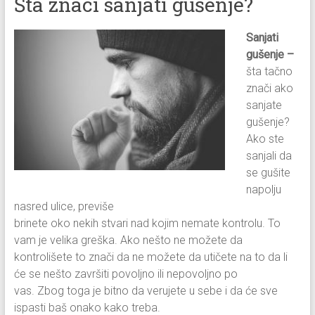
Šta znaci sanjati gušenje?
Sanjati
gušenje –
šta tačno
znači ako
sanjate
gušenje?
Ako ste
sanjali da
se gušite
napolju
nasred ulice, previše
brinete oko nekih stvari nad kojim nemate kontrolu. To
vam je velika greška. Ako nešto ne možete da
kontrolišete to znači da ne možete da utičete na to da li
će se nešto završiti povoljno ili nepovoljno po
vas. Zbog toga je bitno da verujete u sebe i da će sve
ispasti baš onako kako treba.