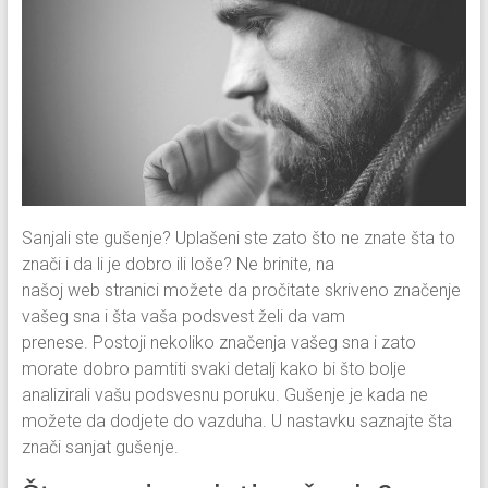
Sanjali ste gušenje? Uplašeni ste zato što ne znate šta to
znači i da li je dobro ili loše? Ne brinite, na
našoj web stranici možete da pročitate skriveno značenje
vašeg sna i šta vaša podsvest želi da vam
prenese. Postoji nekoliko značenja vašeg sna i zato
morate dobro pamtiti svaki detalj kako bi što bolje
analizirali vašu podsvesnu poruku. Gušenje je kada ne
možete da dodjete do vazduha. U nastavku saznajte šta
znači sanjat gušenje.