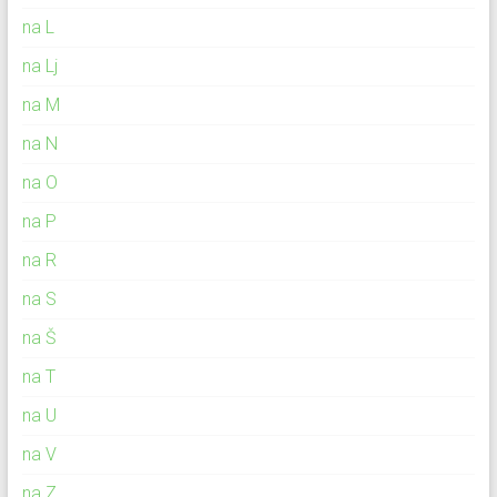
na L
na Lj
na M
na N
na O
na P
na R
na S
na Š
na T
na U
na V
na Z