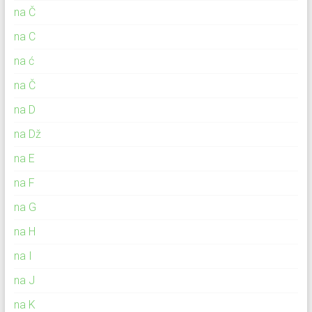
na Č
na C
na ć
na Č
na D
na Dž
na E
na F
na G
na H
na I
na J
na K