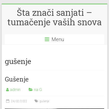
Šta znači sanjati –
tumačenje vaših snova
Menu
gušenje
Gušenje
admin
na G
24/02/2022
gušenje