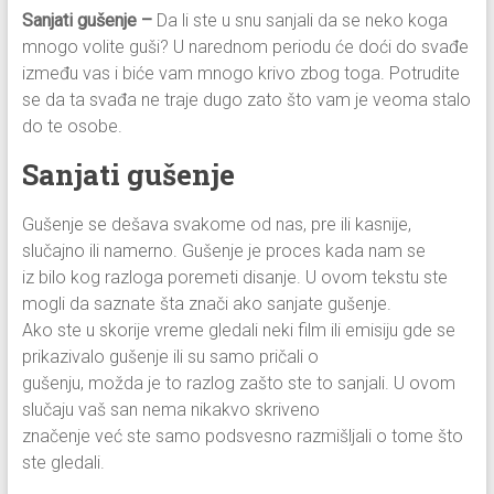
Sanjati gušenje –
Da li ste u snu sanjali da se neko koga
mnogo volite guši? U narednom periodu će doći do svađe
između vas i biće vam mnogo krivo zbog toga. Potrudite
se da ta svađa ne traje dugo zato što vam je veoma stalo
do te osobe.
Sanjati gušenje
Gušenje se dešava svakome od nas, pre ili kasnije,
slučajno ili namerno. Gušenje je proces kada nam se
iz bilo kog razloga poremeti disanje. U ovom tekstu ste
mogli da saznate šta znači ako sanjate gušenje.
Ako ste u skorije vreme gledali neki film ili emisiju gde se
prikazivalo gušenje ili su samo pričali o
gušenju, možda je to razlog zašto ste to sanjali. U ovom
slučaju vaš san nema nikakvo skriveno
značenje već ste samo podsvesno razmišljali o tome što
ste gledali.