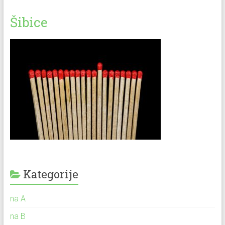
Šibice
Kategorije
na A
na B