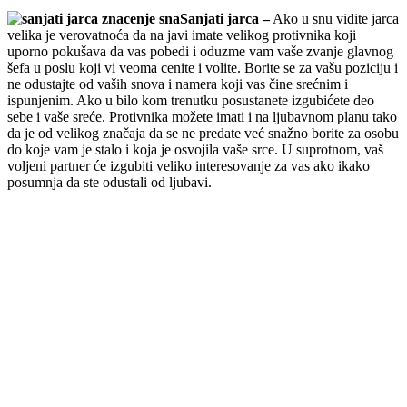
Sanjati jarca –
Ako u snu vidite jarca
velika je verovatnoća da na javi imate velikog protivnika koji
uporno pokušava da vas pobedi i oduzme vam vaše zvanje glavnog
šefa u poslu koji vi veoma cenite i volite. Borite se za vašu poziciju i
ne odustajte od vaših snova i namera koji vas čine srećnim i
ispunjenim. Ako u bilo kom trenutku posustanete izgubićete deo
sebe i vaše sreće. Protivnika možete imati i na ljubavnom planu tako
da je od velikog značaja da se ne predate već snažno borite za osobu
do koje vam je stalo i koja je osvojila vaše srce. U suprotnom, vaš
voljeni partner će izgubiti veliko interesovanje za vas ako ikako
posumnja da ste odustali od ljubavi.