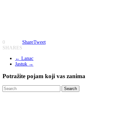
0
Share
Tweet
SHARES
←
Lanac
Jastuk
→
Potražite pojam koji vas zanima