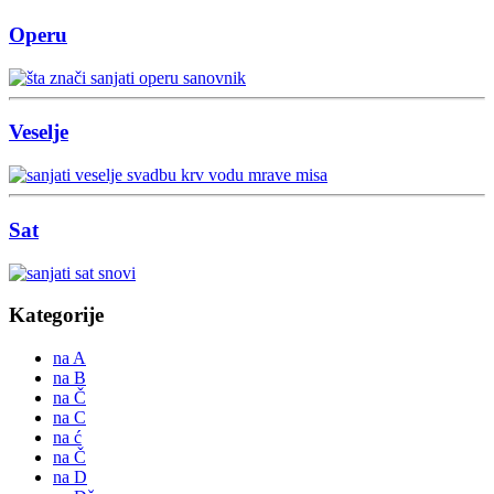
Operu
Veselje
Sat
Kategorije
na A
na B
na Č
na C
na ć
na Č
na D