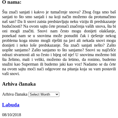
O nama:
Šta znači sanjati i kakvo je tumačenje snova? Zbog čega smo baš
sanjati to što smo sanjali i na koji način možemo da protumačimo
naš san? Da li snovi zaista predstavljaju neku viziju ili predskazanje
budućnosti? Na ovom sajtu ćete pronaći značenja vaših snova, šta bi
oni mogli značiti. Snovi nam često mogu donijeti olakšanje,
ponekad nam se u snovima može ponuditi čak i rješenje nekog
problema koga nismo mogli riješiti na javi ali nekada snovi mogu
donijeti i neko loše predskazanje. Šta znači sanjati nešto? Zašto
uopšte sanjamo? Zašto sanjamo to što sanjamo? Snovi su najčešće
odrazi stvarnosti ali su često i bijeg od nje! U snovima možemo biti
šta želimo, mali i veliki, možemo da letimo, da ronimo, budemo
snažni kao Superman ili budemo jaki kao voz! Nadamo se da ćete
na ovom sajtu moći naći odgovore na pitanja koja su vam postavili
vaši snovi.
Arhiva članaka
Arhiva članaka
Labuda
08/10/2018