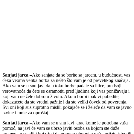
Sanjati jarca –
Ako sanjate da se borite sa jarcem, u budućnosti vas
čeka veoma velika borba za nešto što vam je od prevelikog značaja.
Ako vam se u snu javi da u toku borbe padate sa litice, predsoji
verovatnoća da ćete se osramotiti pred ljudima koji vas ponižavaju i
koji vam ne žele dobro u životu. Ako u borbi ipak vi pobedite,
dokazaćete da ste vredni pažnje i da ste veliki čovek od poverenja.
Svi oni koji sus suprotno mislili pokajaće se i želeće da vam se javno
izvine i mole za oproštaj.
Sanjati jarca –
Ako vam se u snu javi jarac kome je potrebna vaša
pomoć, na javi će vam se ubrzo javiti osoba sa kojom ste duže
vremena u svadji i koja želi da ponovo obnovite vaše prijateljstvo ili