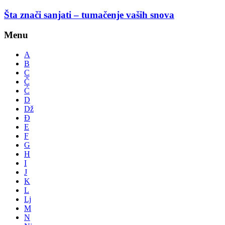
Šta znači sanjati – tumačenje vaših snova
Menu
A
B
C
Č
Ć
D
Dž
Đ
E
F
G
H
I
J
K
L
Lj
M
N