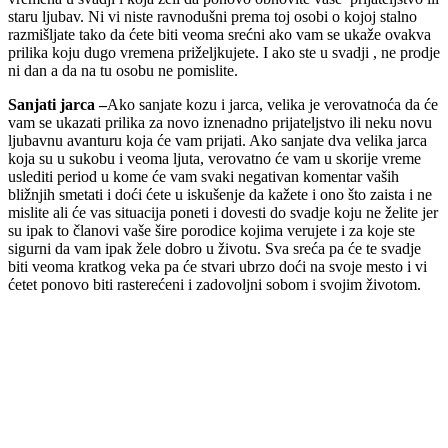
staru ljubav. Ni vi niste ravnodušni prema toj osobi o kojoj stalno
razmišljate tako da ćete biti veoma srećni ako vam se ukaže ovakva
prilika koju dugo vremena priželjkujete. I ako ste u svadji , ne prodje
ni dan a da na tu osobu ne pomislite.
Sanjati jarca –
Ako sanjate kozu i jarca, velika je verovatnoća da će
vam se ukazati prilika za novo iznenadno prijateljstvo ili neku novu
ljubavnu avanturu koja će vam prijati. Ako sanjate dva velika jarca
koja su u sukobu i veoma ljuta, verovatno će vam u skorije vreme
uslediti period u kome će vam svaki negativan komentar vaših
bližnjih smetati i doći ćete u iskušenje da kažete i ono što zaista i ne
mislite ali će vas situacija poneti i dovesti do svadje koju ne želite jer
su ipak to članovi vaše šire porodice kojima verujete i za koje ste
sigurni da vam ipak žele dobro u životu. Sva sreća pa će te svadje
biti veoma kratkog veka pa će stvari ubrzo doći na svoje mesto i vi
ćetet ponovo biti rasterećeni i zadovoljni sobom i svojim životom.