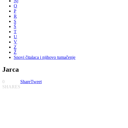
Nj
O
P
R
S
Š
T
U
V
Z
Ž
Snovi čitalaca i njihovo tumačenje
Jarca
0
Share
Tweet
SHARES