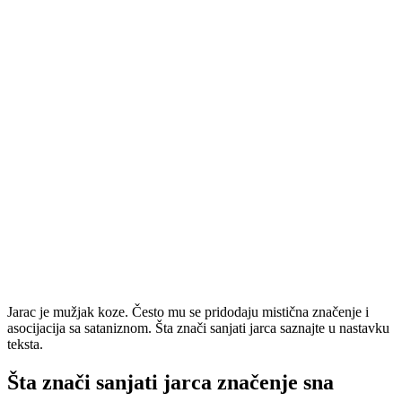
Jarac je mužjak koze. Često mu se pridodaju mistična značenje i
asocijacija sa sataniznom. Šta znači sanjati jarca saznajte u nastavku
teksta.
Šta znači sanjati jarca značenje sna