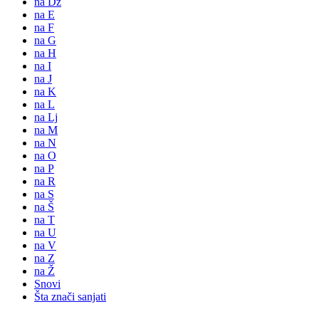
na Dž
na E
na F
na G
na H
na I
na J
na K
na L
na Lj
na M
na N
na O
na P
na R
na S
na Š
na T
na U
na V
na Z
na Ž
Snovi
Šta znači sanjati