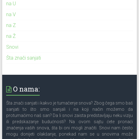
na U
na V
na Z
na Ž
Snovi
Šta znači sanjati
O nama:
Šta znači sanjati i kakvo je tumačenje snova? Zbog čega smo baš
sanjati to što smo sanjali i na koji način možemo da
protumačimo naš san? Da li snovi zaista predstavljaju neku viziju
ili predskazanje budućnosti? Na ovom sajtu ćete pronaći
značenja vaših snova, šta bi oni mogli značiti. Snovi nam često
mogu donijeti olakšanje, ponekad nam se u snovima može