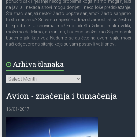
ponuditi čak i rješenje nekog problema koga nismo mogli riješiti
na javi ali nekada snovi mogu donijeti i neko loše predskazanje.
Šta znači sanjati nešto? Zašto uopšte sanjamo? Zašto sanjamo
to što sanjamo? Snovi su najčešće odrazi stvarnosti ali su često i
bijeg od nje! U snovima možemo biti šta želimo, mali i veliki,
možemo da letimo, da ronimo, budemo snažni kao Superman ili
budemo jaki kao voz! Nadamo se da ćete na ovom sajtu moći
naći odgovore na pitanja koja su vam postavili vaši snovi.
Arhiva članaka
Avion - značenja i tumačenja
16/01/2017