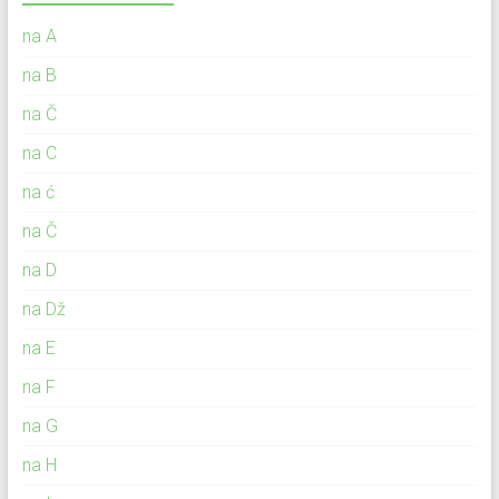
na A
na B
na Č
na C
na ć
na Č
na D
na Dž
na E
na F
na G
na H