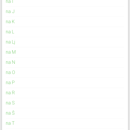
na I
na J
na K
na L
na Lj
na M
na N
na O
na P
na R
na S
na Š
na T