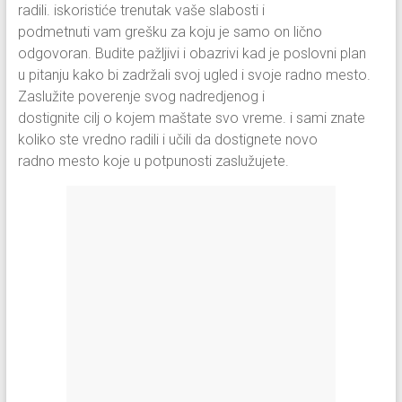
radili. iskoristiće trenutak vaše slabosti i
podmetnuti vam grešku za koju je samo on lično
odgovoran. Budite pažljivi i obazrivi kad je poslovni plan
u pitanju kako bi zadržali svoj ugled i svoje radno mesto.
Zaslužite poverenje svog nadredjenog i
dostignite cilj o kojem maštate svo vreme. i sami znate
koliko ste vredno radili i učili da dostignete novo
radno mesto koje u potpunosti zaslužujete.