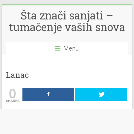
Šta znači sanjati –
tumačenje vaših snova
Menu
Lanac
0
SHARES