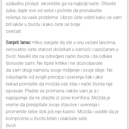
uzaludno prolazi. iskoristite ga na najbolji način. Stisnite
zube, dajte sve od sebe i počnite da pronalazite
rešenja za vaše probleme. Ubrzo ćete videti kako će vam
biti lakše u životu i kako ćete se bolje
osećati.
Sanjati lanac –
Ako sanjate da ste u snu vezani lancima,
verovatno ćete starost dočekati u samoći i razočarani u
život. Navikli ste na odredjeni način života i da odluke
donosite sami. Ne trpite kritike i ne dozvoljavate
da vam drugi nameću svoje mišljenje i svoje ideje. Ne
odustajete od svojih principa i uverenja čak i ako
nekad pomislite da možda vaš stav i način života nije
ispravan. Plašite se promena i lakše vam je a i
najsigurnije da ne izlazite iz zone komfora. Možda je
vreme da preispitate svoje stavove i uverenja i
promenite sebe dok još nije kasno. Možda i uvidite da je
kompromis u životu bitan i olakšate sebi
život.