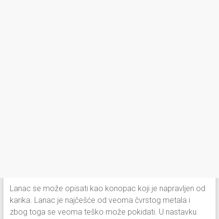
Lanac se može opisati kao konopac koji je napravljen od
karika. Lanac je najčešće od veoma čvrstog metala i
zbog toga se veoma teško može pokidati. U nastavku