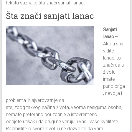
teksta saznajte šta znači sanjati lanac.
Šta znači sanjati lanac
Sanjati
lanac –
Ako u snu
vidite
lanac, to
znači da u
životu
imate
puno briga
, nevolja i
problema. Najverovatnije da
ste, zbog takvog načina života, veoma nesigurna osoba,
nemate preterano pouzdanje a istovremeno
odajete utisak i da drugi ne veruju u vas i vaše kvalitete.
Razmislite o svom životu i ne dozvolite da vam