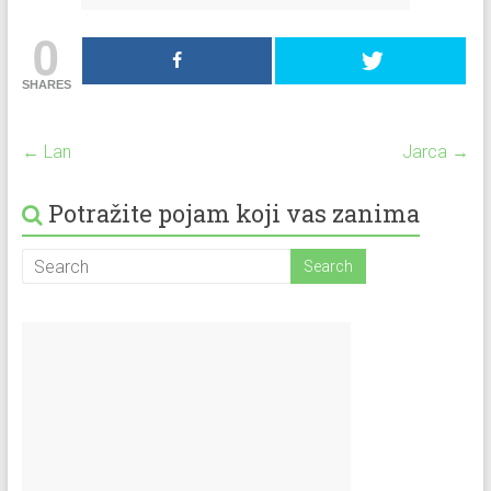
0
SHARES
←
Lan
Jarca
→
Potražite pojam koji vas zanima