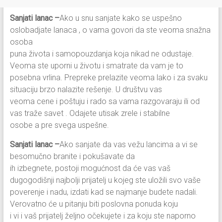
Sanjati lanac –
Ako u snu sanjate kako se uspešno
oslobadjate lanaca , o vama govori da ste veoma snažna
osoba
puna života i samopouzdanja koja nikad ne odustaje.
Veoma ste uporni u životu i smatrate da vam je to
posebna vrlina. Prepreke prelazite veoma lako i za svaku
situaciju brzo nalazite rešenje. U društvu vas
veoma cene i poštuju i rado sa vama razgovaraju ili od
vas traže savet . Odajete utisak zrele i stabilne
osobe a pre svega uspešne.
Sanjati lanac –
Ako sanjate da vas vežu lancima a vi se
besomučno branite i pokušavate da
ih izbegnete, postoji mogućnost da će vas vaš
dugogodišnji najbolji prijatelj u kojeg ste uložili svo vaše
poverenje i nadu, izdati kad se najmanje budete nadali.
Verovatno će u pitanju biti poslovna ponuda koju
i vi i vaš prijatelj željno očekujete i za koju ste naporno