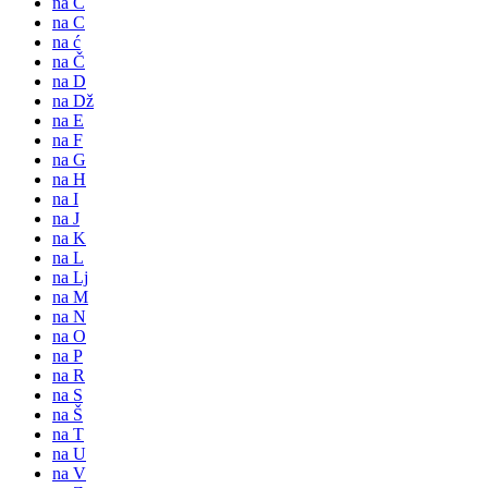
na Č
na C
na ć
na Č
na D
na Dž
na E
na F
na G
na H
na I
na J
na K
na L
na Lj
na M
na N
na O
na P
na R
na S
na Š
na T
na U
na V