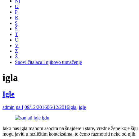
Nj
O
P
R
S
Š
T
U
V
Z
Ž
Snovi čitalaca i njihovo tumačenje
igla
Igle
admin
na I
09/12/2016
06/12/2016
igla
,
igle
Iako nas igla mahom asocira na šnajdere i stare, vredne žene koje šiju
mogu javiti u različitim kontekstima, te ćemo razmotriti neke od njih.