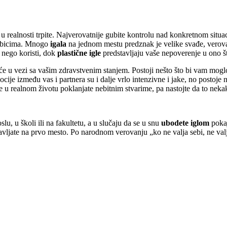
ji u realnosti trpite. Najverovatnije gubite kontrolu nad konkretnom si
 gubicima. Mnogo
igala
na jednom mestu predznak je velike svađe, verov
e nego koristi, dok
plastične igle
predstavljaju vaše nepoverenje u ono št
će u vezi sa vašim zdravstvenim stanjem. Postoji nešto što bi vam moglo
ije između vas i partnera su i dalje vrlo intenzivne i jake, no postoje n
e u realnom životu poklanjate nebitnim stvarime, pa nastojte da to nek
u, u školi ili na fakultetu, a u slučaju da se u snu
ubodete iglom
poka
vljate na prvo mesto. Po narodnom verovanju „ko ne valja sebi, ne valj