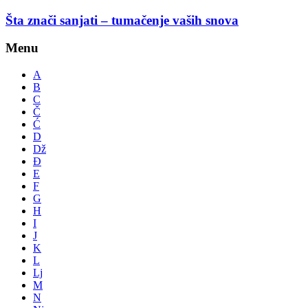
Šta znači sanjati – tumačenje vaših snova
Menu
A
B
C
Č
Ć
D
Dž
Đ
E
F
G
H
I
J
K
L
Lj
M
N