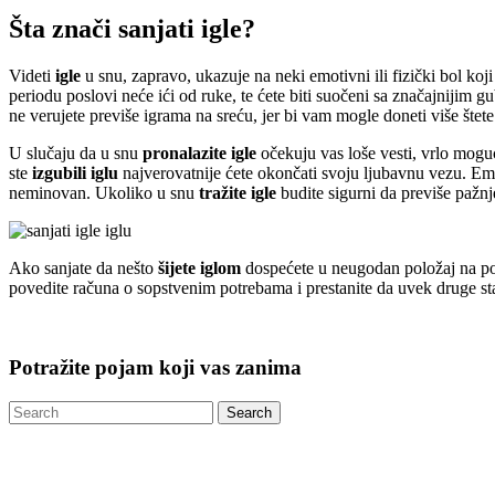
Šta znači sanjati igle?
Videti
igle
u snu, zapravo, ukazuje na neki emotivni ili fizički bol ko
periodu poslovi neće ići od ruke, te ćete biti suočeni sa značajnijim
ne verujete previše igrama na sreću, jer bi vam mogle doneti više štet
U slučaju da u snu
pronalazite igle
očekuju vas loše vesti, vrlo mogu
ste
izgubili iglu
najverovatnije ćete okončati svoju ljubavnu vezu. Emoc
neminovan. Ukoliko u snu
tražite igle
budite sigurni da previše pažnj
Ako sanjate da nešto
šijete iglom
dospećete u neugodan položaj na posl
povedite računa o sopstvenim potrebama i prestanite da uvek druge sta
Potražite pojam koji vas zanima