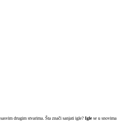
 sasvim drugim stvarima. Šta znači sanjati igle?
Igle
se u snovima