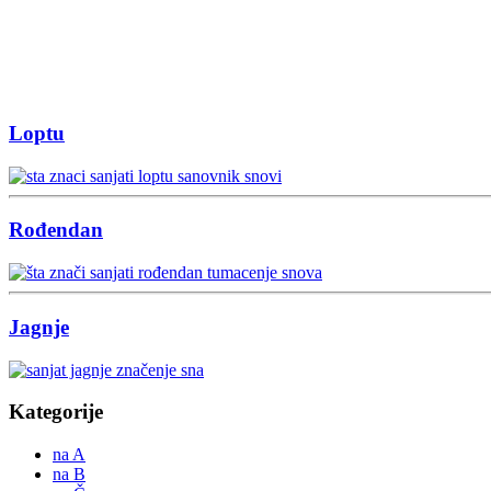
Loptu
Rođendan
Jagnje
Kategorije
na A
na B