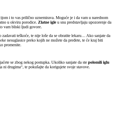
tuacijom i to vas prilično uznemirava. Moguće je i da vam u narednom
atno u okviru porodice.
Zlatne igle
u snu predstavljaju upozorenje da
o vam bliski ljudi govore.
 zadavati teškoće, te nije loše da se obratite lekaru… Ako sanjate da
eke nesuglasice preko kojih ne možete da pređete, te će kraj biti
ako promenite.
jaćete se zbog nekog postupka. Ukoliko sanjate da ste
polomili iglu
a ni drugima“, te pokušajte da korigujete svoje stavove.