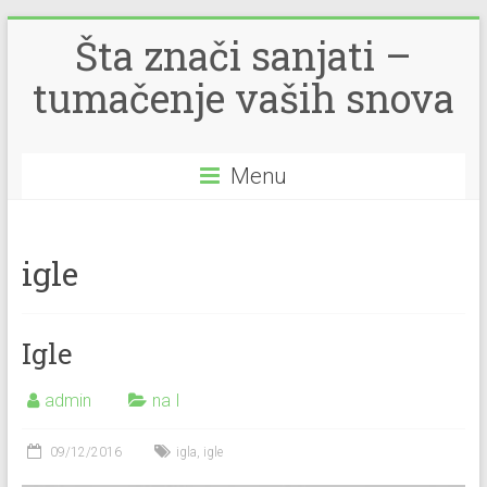
Šta znači sanjati –
tumačenje vaših snova
Menu
igle
Igle
admin
na I
09/12/2016
igla
,
igle