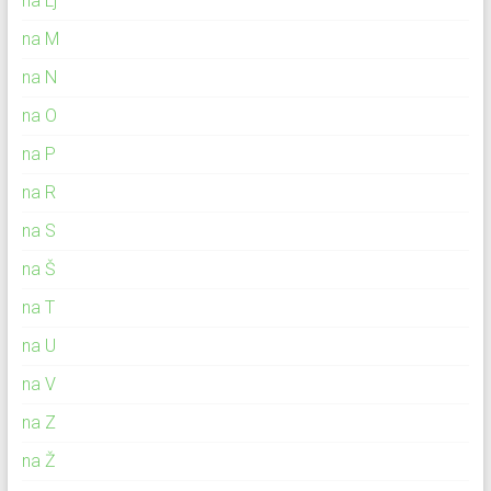
na Lj
na M
na N
na O
na P
na R
na S
na Š
na T
na U
na V
na Z
na Ž