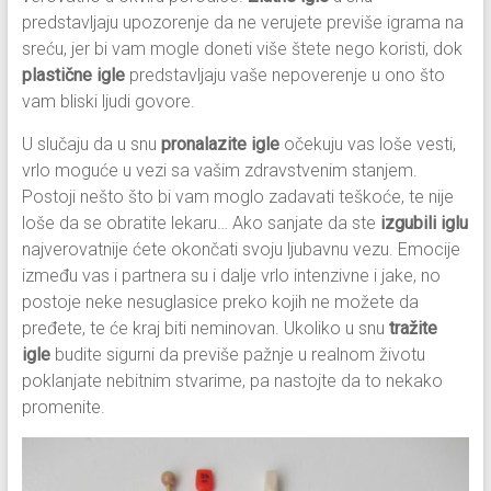
predstavljaju upozorenje da ne verujete previše igrama na
sreću, jer bi vam mogle doneti više štete nego koristi, dok
plastične igle
predstavljaju vaše nepoverenje u ono što
vam bliski ljudi govore.
U slučaju da u snu
pronalazite igle
očekuju vas loše vesti,
vrlo moguće u vezi sa vašim zdravstvenim stanjem.
Postoji nešto što bi vam moglo zadavati teškoće, te nije
loše da se obratite lekaru… Ako sanjate da ste
izgubili iglu
najverovatnije ćete okončati svoju ljubavnu vezu. Emocije
između vas i partnera su i dalje vrlo intenzivne i jake, no
postoje neke nesuglasice preko kojih ne možete da
pređete, te će kraj biti neminovan. Ukoliko u snu
tražite
igle
budite sigurni da previše pažnje u realnom životu
poklanjate nebitnim stvarime, pa nastojte da to nekako
promenite.