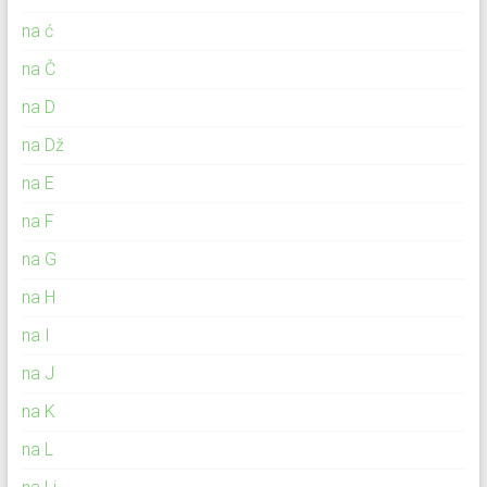
na ć
na Č
na D
na Dž
na E
na F
na G
na H
na I
na J
na K
na L