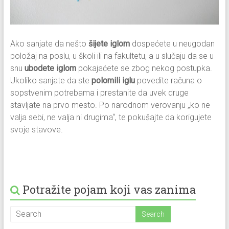
Ako sanjate da nešto
šijete iglom
dospećete u neugodan
položaj na poslu, u školi ili na fakultetu, a u slučaju da se u
snu
ubodete iglom
pokajaćete se zbog nekog postupka.
Ukoliko sanjate da ste
polomili iglu
povedite računa o
sopstvenim potrebama i prestanite da uvek druge
stavljate na prvo mesto. Po narodnom verovanju „ko ne
valja sebi, ne valja ni drugima“, te pokušajte da korigujete
svoje stavove.
Potražite pojam koji vas zanima