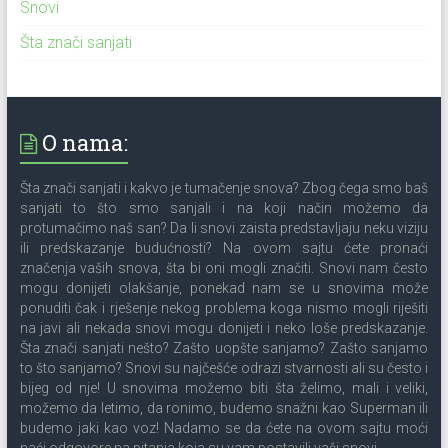
Snovi
Šta znači sanjati
O nama:
Šta znači sanjati i kakvo je tumačenje snova? Zbog čega smo baš
sanjati to što smo sanjali i na koji način možemo da
protumačimo naš san? Da li snovi zaista predstavljaju neku viziju
ili predskazanje budućnosti? Na ovom sajtu ćete pronaći
značenja vaših snova, šta bi oni mogli značiti. Snovi nam često
mogu donijeti olakšanje, ponekad nam se u snovima može
ponuditi čak i rješenje nekog problema koga nismo mogli riješiti
na javi ali nekada snovi mogu donijeti i neko loše predskazanje.
Šta znači sanjati nešto? Zašto uopšte sanjamo? Zašto sanjamo
to što sanjamo? Snovi su najčešće odrazi stvarnosti ali su često i
bijeg od nje! U snovima možemo biti šta želimo, mali i veliki,
možemo da letimo, da ronimo, budemo snažni kao Superman ili
budemo jaki kao voz! Nadamo se da ćete na ovom sajtu moći
naći odgovore na pitanja koja su vam postavili vaši snovi.