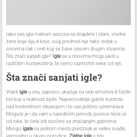
Iako nas igla mahom asocira na šnajdere i stare, vredne
žene koje šiju ili krpe, ovaj predmet nije tako redak u
snovima čak i onih koji se bave sasvim drugim stvarima.
Šta znači sanjati igle?
Igle
se u snovima mogu javiti u
različitim kontekstima, te ćemo razmotriti neke od njih.
Šta znači sanjati igle?
Videti
igle
u snu, zapravo, ukazuje na neki emotivni ili fizički
bol koji u realnosti trpite. Najverovatnije gubite kontrolu
nad konkretnom situacijom i to vas prilično uznemirava.
Moguće je i da vam u narednom periodu poslovi neće ići
od ruke, te ćete biti suočeni sa značajnijim gubicima.
Mnogo
igala
na jednom mestu predznak je velike svađe,
verovatno u okviru porodice.
Zlatne igle
u snu