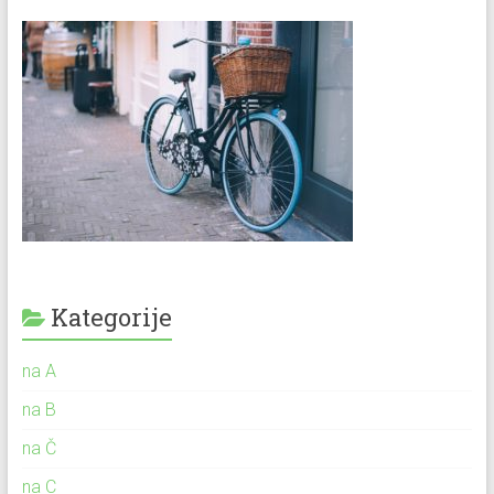
Kategorije
na A
na B
na Č
na C