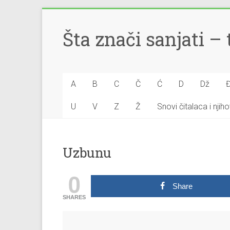
Šta znači sanjati 
A
B
C
Č
Ć
D
Dž
U
V
Z
Ž
Snovi čitalaca i nji
Uzbunu
0
Share
SHARES