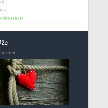
a Ž
novi
a znači sanjati
Uže
7/01/2020