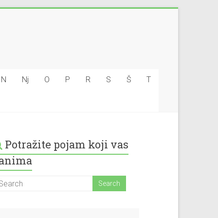
N
Nj
O
P
R
S
Š
T
Potražite pojam koji vas
anima