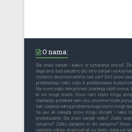
O nama:
Šta znači sanjati i kakvo je tumačenje snova? Z
čega smo baš sanjati to što smo sanjali i na koji na
možemo da protumačimo naš san? Da li snovi zai
predstavljaju neku viziju ili predskazanje budućnos
Na ovom sajtu ćete pronaći značenja vaših snova, 
bi oni mogli značiti. Snovi nam često mogu donij
olakšanje, ponekad nam se u snovima može ponud
čak i rješenje nekog problema koga nismo mogli riješ
na javi ali nekada snovi mogu donijeti i neko l
predskazanje. Šta znači sanjati nešto? Zašto uop
sanjamo? Zašto sanjamo to što sanjamo? Snovi 
najčešće odrazi stvarnosti ali su često i bijeg od nje