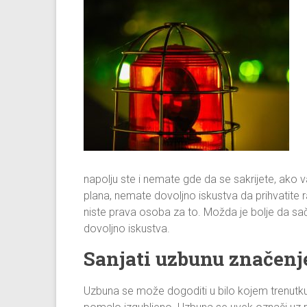
napolju ste i nemate gde da se sakrijete, ako 
plana, nemate dovoljno iskustva da prihvatite 
niste prava osoba za to. Možda je bolje da sa
dovoljno iskustva.
Sanjati uzbunu značenj
Uzbuna se može dogoditi u bilo kojem trenutku i