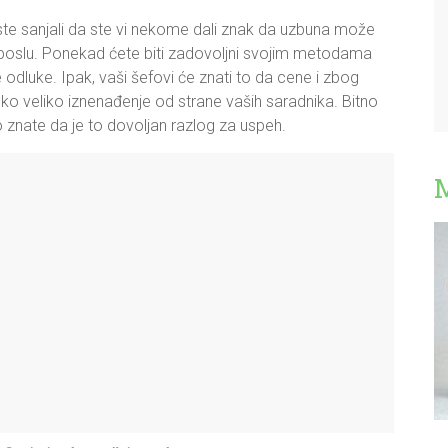
te sanjali da ste vi nekome dali znak da uzbuna može
 poslu. Ponekad ćete biti zadovoljni svojim metodama
 odluke. Ipak, vaši šefovi će znati to da cene i zbog
o veliko iznenađenje od strane vaših saradnika. Bitno
o znate da je to dovoljan razlog za uspeh.