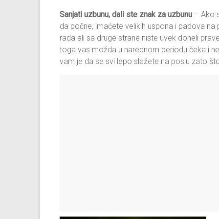
Sanjati uzbunu, dali ste znak za uzbunu
– Ako s
da počne, imaćete velikih uspona i padova na
rada ali sa druge strane niste uvek doneli prave
toga vas možda u narednom periodu čeka i nek
vam je da se svi lepo slažete na poslu zato št