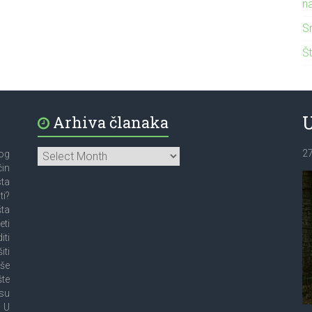
n
S
Št
Arhiva članaka
2
bog
čin
sta
ti?
šta
eti
iti
iti
oše
šte
su
! U