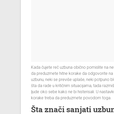
Kada čujete reč uzbuna obično pomislite na ne
da preduzmete hitne korake da odgovorite na ne
uzbunu, neki se previše uplaše, neki potpuno blo
šta da rade u kritičnim situacijama, tada razmiš
ljude oko sebe kako ne bi histerisali. U nastavk
korake treba da preduzmete povodom toga.
Šta znači sanjati uzbu