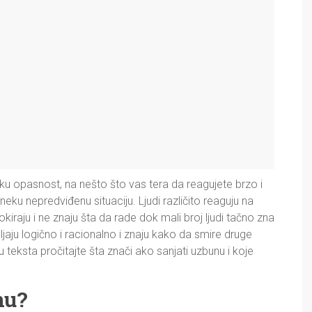
ku opasnost, na nešto što vas tera da reagujete brzo i
ku nepredviđenu situaciju. Ljudi različito reaguju na
kiraju i ne znaju šta da rade dok mali broj ljudi tačno zna
ljaju logično i racionalno i znaju kako da smire druge
u teksta pročitajte šta znači ako sanjati uzbunu i koje
nu?