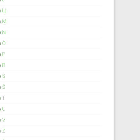
 Lj
a M
a N
a O
a P
a R
a S
a Š
a T
a U
a V
a Z