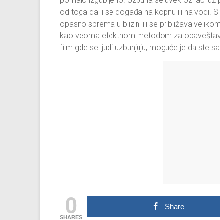
pomalo izgubljeno. Uzbuna se uvek označi uz p
od toga da li se događa na kopnu ili na vodi. S
opasno sprema u blizini ili se približava veliko
kao veoma efektnom metodom za obaveštavanje l
film gde se ljudi uzbunjuju, moguće je da ste 
0
Share
SHARES