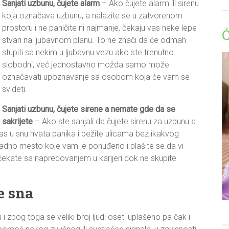
Sanjati uzbunu,
čujete alarm
– Ako čujete alarm ili sirenu
koja označava uzbunu, a nalazite se u zatvorenom
prostoru i ne paničite ni najmanje, čekaju vas neke lepe
stvari na ljubavnom planu. To ne znači da će odmah
stupiti sa nekim u ljubavnu vezu ako ste trenutno
slobodni, već jednostavno možda samo može
označavati upoznavanje sa osobom koja će vam se
svideti.
Sanjati uzbunu,
čujete sirene a nemate gde da se
sakrijete
– Ako ste sanjali da čujete sirenu za uzbunu a
vas u snu hvata panika i bežite ulicama bez ikakvog
radno mesto koje vam je ponuđeno i plašite se da vi
čekate sa napredovanjem u karijeri dok ne skupite
e sna
 zbog toga se veliki broj ljudi oseti uplašeno pa čak i