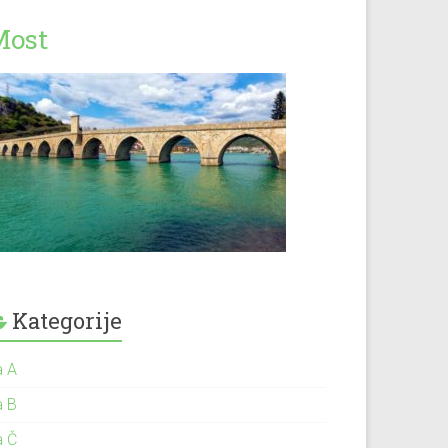
Most
Kategorije
a A
a B
a Č