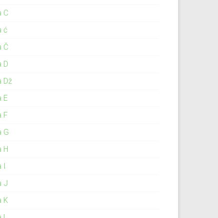
a C
a ć
a Č
a D
a Dž
a E
a F
a G
a H
 I
a J
a K
a L