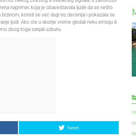
omoć nekog zvučnog ili svetlećeg signala, u zavisnosti
irena naprimer, koja je obaveštavala ljude da se nešto
m brzinom, koristi se već dugi niz decenija i pokazala se
judi. Ako ste u skorije vreme gledali neku emisiju ili
samo zbog toga sanjali uzbunu.
n
n
Tweet
n