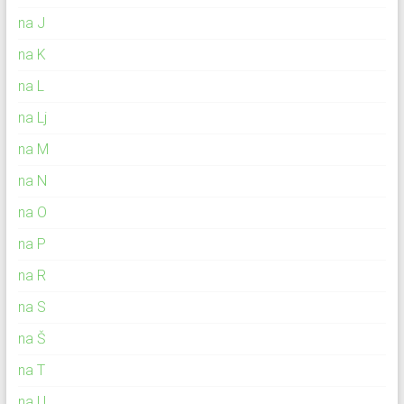
na J
na K
na L
na Lj
na M
na N
na O
na P
na R
na S
na Š
na T
na U