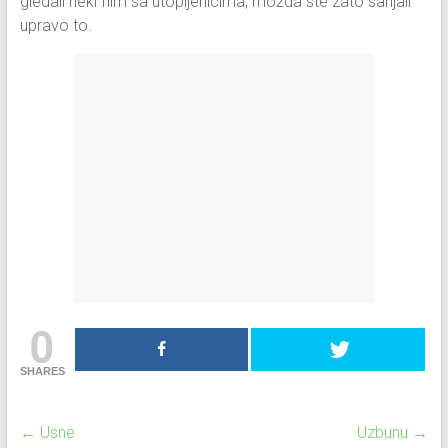
gledali neki film sa utopljenicima, možda ste zato sanjali
upravo to.
0
SHARES
←
Usne
Uzbunu
→