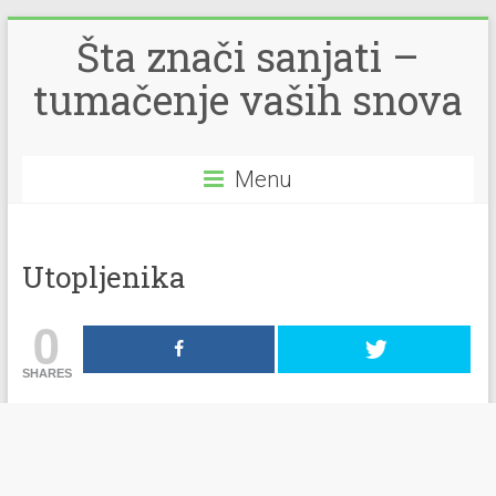
Šta znači sanjati –
tumačenje vaših snova
Menu
Utopljenika
0
SHARES