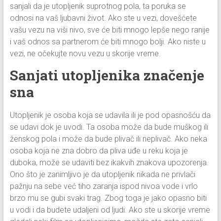
sanjali da je utopljenik suprotnog pola, ta poruka se
odnosi na vaš ljubavni život. Ako ste u vezi, dovešćete
vašu vezu na viši nivo, sve će biti mnogo lepše nego ranije
i vaš odnos sa partnerom će biti mnogo bolji. Ako niste u
vezi, ne očekujte novu vezu u skorije vreme.
Sanjati utopljenika značenje
sna
Utopljenik je osoba koja se udavila ili je pod opasnošću da
se udavi dok je uvodi. Ta osoba može da bude muškog ili
ženskog pola i može da bude plivač ili neplivač. Ako neka
osoba koja ne zna dobro da pliva uđe u reku koja je
duboka, može se udaviti bez ikakvih znakova upozorenja.
Ono što je zanimljivo je da utopljenik nikada ne privlači
pažnju na sebe već tiho zaranja ispod nivoa vode i vrlo
brzo mu se gubi svaki trag. Zbog toga je jako opasno biti
u vodi i da budete udaljeni od ljudi. Ako ste u skorije vreme