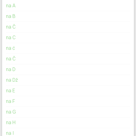
na A
na B
na Č
na C
na ć
na Č
na D
na Dž
na E
na F
na G
na H
na I