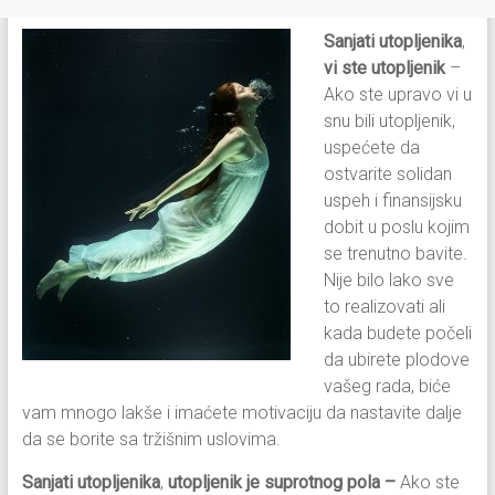
Sanjati utopljenika
,
vi ste utopljenik
–
Ako ste upravo vi u
snu bili utopljenik,
uspećete da
ostvarite solidan
uspeh i finansijsku
dobit u poslu kojim
se trenutno bavite.
Nije bilo lako sve
to realizovati ali
kada budete počeli
da ubirete plodove
vašeg rada, biće
vam mnogo lakše i imaćete motivaciju da nastavite dalje
da se borite sa tržišnim uslovima.
Sanjati utopljenika
,
utopljenik je suprotnog pola –
Ako ste