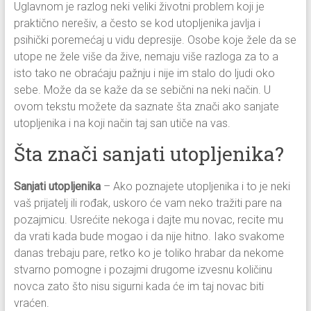
Uglavnom je razlog neki veliki životni problem koji je
praktično nerešiv, a često se kod utopljenika javlja i
psihički poremećaj u vidu depresije. Osobe koje žele da se
utope ne žele više da žive, nemaju više razloga za to a
isto tako ne obraćaju pažnju i nije im stalo do ljudi oko
sebe. Može da se kaže da se sebični na neki način. U
ovom tekstu možete da saznate šta znači ako sanjate
utopljenika i na koji način taj san utiče na vas.
Šta znači sanjati utopljenika?
Sanjati utopljenika
– Ako poznajete utopljenika i to je neki
vaš prijatelj ili rođak, uskoro će vam neko tražiti pare na
pozajmicu. Usrećite nekoga i dajte mu novac, recite mu
da vrati kada bude mogao i da nije hitno. Iako svakome
danas trebaju pare, retko ko je toliko hrabar da nekome
stvarno pomogne i pozajmi drugome izvesnu količinu
novca zato što nisu sigurni kada će im taj novac biti
vraćen.