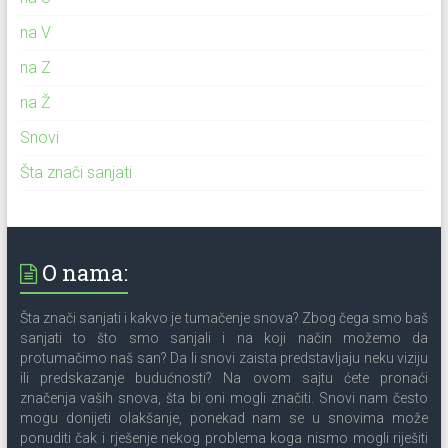
na V
na Z
na Ž
Snovi
Šta znači sanjati
O nama:
Šta znači sanjati i kakvo je tumačenje snova? Zbog čega smo baš
sanjati to što smo sanjali i na koji način možemo da
protumačimo naš san? Da li snovi zaista predstavljaju neku viziju
ili predskazanje budućnosti? Na ovom sajtu ćete pronaći
značenja vaših snova, šta bi oni mogli značiti. Snovi nam često
mogu donijeti olakšanje, ponekad nam se u snovima može
ponuditi čak i rješenje nekog problema koga nismo mogli riješiti