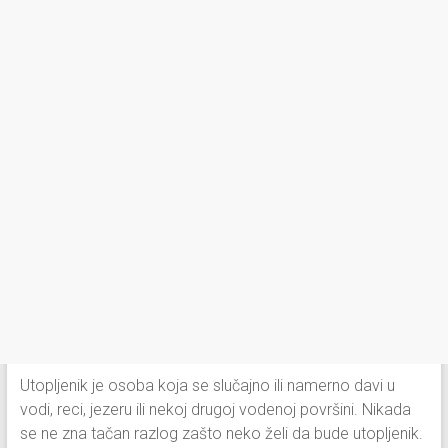
Utopljenik je osoba koja se slučajno ili namerno davi u
vodi, reci, jezeru ili nekoj drugoj vodenoj površini. Nikada
se ne zna tačan razlog zašto neko želi da bude utopljenik.