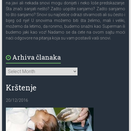
na javi ali nekada snovi mogu donijeti i neko loše predskazanje.
Šta znači sanjati nešto? Zašto uopšte sanjamo? Zašto sanjamo
to što sanjamo? Snovi su najčešće odrazi stvarnosti ali su često i
bijeg od nje! U snovima možemo biti šta želimo, mali i veliki,
možemo da letimo, da ronimo, budemo snažni kao Superman ili
budemo jaki kao voz! Nadamo se da ćete na ovom sajtu moći
naći odgovore na pitanja koja su vam postavili vaši snovi.
Arhiva članaka
Krštenje
20/12/2016